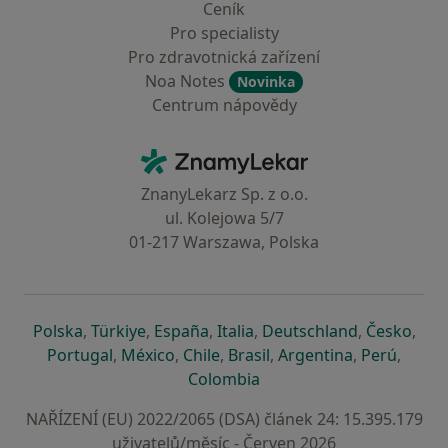
Ceník
Pro specialisty
Pro zdravotnická zařízení
Noa Notes
Novinka
Centrum nápovědy
Kontakt
ZnamyLekar - Hlavní stránka
ZnanyLekarz Sp. z o.o.
ul. Kolejowa 5/7
01-217 Warszawa, Polska
se otevře v nové záložce
se otevře v nové záložce
se otevře v nové záložce
se otevře v nové záložce
se otevře v 
se o
Polska
,
Türkiye
,
España
,
Italia
,
Deutschland
,
Česko
,
se otevře v nové záložce
se otevře v nové záložce
se otevře v nové záložce
se otevře v nové záložc
se otevře v 
se ote
Portugal
,
México
,
Chile
,
Brasil
,
Argentina
,
Perú
,
se otevře v nové záložce
Colombia
NAŘÍZENÍ (EU) 2022/2065 (DSA) článek 24: 15.395.179
uživatelů/měsíc - Červen 2026