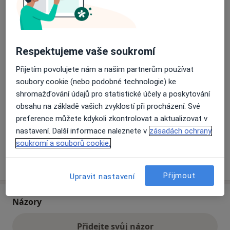
Přiblížit mapu
se otevře v nové záložce
Respektujeme vaše soukromí
Dostupnost
Na této adrese online kalendář není aktivní
Přijetím povolujete nám a našim partnerům používat
Co mám v takové situaci udělat?
soubory cookie (nebo podobné technologie) ke
shromažďování údajů pro statistické účely a poskytování
Způsoby platby (soukromé návštěvy)
obsahu na základě vašich zvyklostí při procházení. Své
Na teto adrese lékař přijímá pacienty na pojišťovnu
preference můžete kdykoli zkontrolovat a aktualizovat v
Detaily
nastavení. Další informace naleznete v
zásadách ochrany
soukromí a souborů cookie.
Více
o adrese
Přijmout
Upravit nastavení
Názory
Přidejte svůj názor