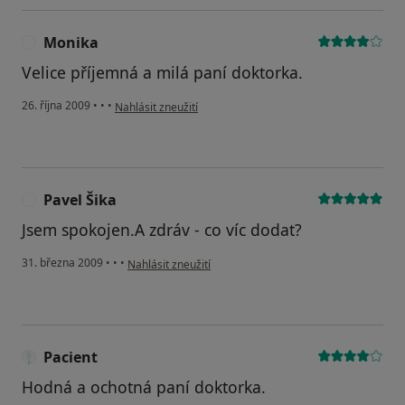
Monika
M
Velice příjemná a milá paní doktorka.
podle názoru uživatele Monika
26. října 2009
•
•
•
Nahlásit zneužití
Pavel Šika
P
Jsem spokojen.A zdráv - co víc dodat?
podle názoru uživatele Pavel Šika
31. března 2009
•
•
•
Nahlásit zneužití
Pacient
Hodná a ochotná paní doktorka.