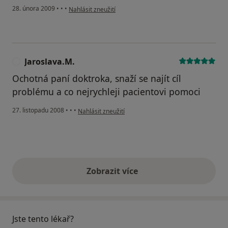
podle názoru uživatele Pacient
28. února 2009
•
•
•
Nahlásit zneužití
Jaroslava.M.
J
Ochotná paní doktroka, snaží se najít cíl
problému a co nejrychleji pacientovi pomoci
podle názoru uživatele Jaroslava.M.
27. listopadu 2008
•
•
•
Nahlásit zneužití
Zobrazit více
výše uvedené názory
Jste tento lékař?