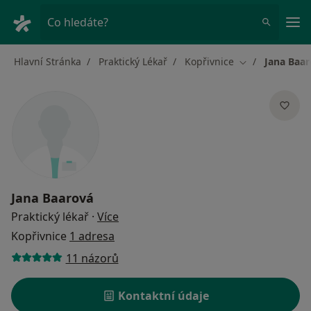
Hla
Co hledáte?
Hlavní Stránka
Praktický Lékař
Kopřivnice
Jana Baa
Změna města
Jana Baarová
o specializacích
Praktický lékař
·
Více
Kopřivnice
1 adresa
11 názorů
Kontaktní údaje