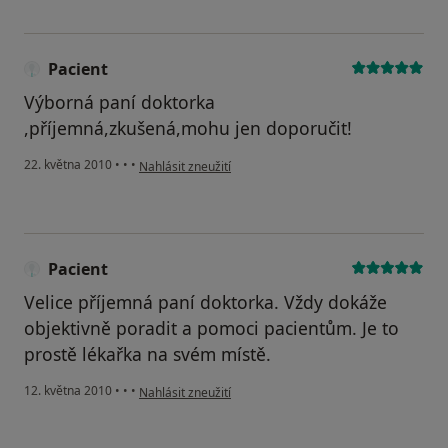
Pacient
Výborná paní doktorka
,příjemná,zkušená,mohu jen doporučit!
podle názoru uživatele Pacient
22. května 2010
•
•
•
Nahlásit zneužití
Pacient
Velice příjemná paní doktorka. Vždy dokáže
objektivně poradit a pomoci pacientům. Je to
prostě lékařka na svém místě.
podle názoru uživatele Pacient
12. května 2010
•
•
•
Nahlásit zneužití