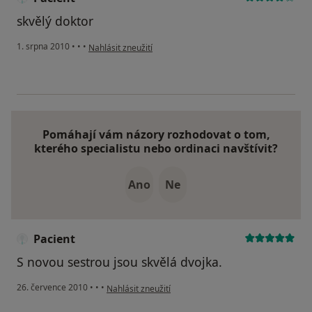
skvělý doktor
podle názoru uživatele Pacient
1. srpna 2010
•
•
•
Nahlásit zneužití
Pomáhají vám názory rozhodovat o tom,
kterého specialistu nebo ordinaci navštívit?
Ano
Ne
Pacient
S novou sestrou jsou skvělá dvojka.
podle názoru uživatele Pacient
26. července 2010
•
•
•
Nahlásit zneužití