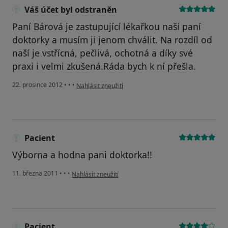
Váš účet byl odstraněn
Paní Bárová je zastupující lékařkou naší paní
doktorky a musím ji jenom chválit. Na rozdíl od
naší je vstřícná, pečlivá, ochotná a díky své
praxi i velmi zkušená.Ráda bych k ní přešla.
podle názoru uživatele Váš účet byl odstraněn
22. prosince 2012
•
•
•
Nahlásit zneužití
Pacient
Výborna a hodna pani doktorka!!
podle názoru uživatele Pacient
11. března 2011
•
•
•
Nahlásit zneužití
Pacient