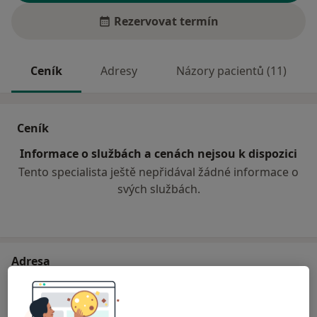
Rezervovat termín
Ceník
Adresy
Názory pacientů (11)
Ceník
Informace o službách a cenách nejsou k dispozici
Tento specialista ještě nepřidával žádné informace o
svých službách.
Adresa
Praktický lékař pro dospělé
Štefánikova 1301,
Kopřivnice
74221