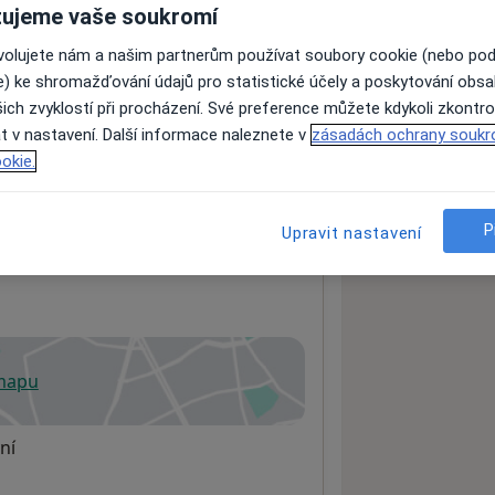
ujeme vaše soukromí
ovolujete nám a našim partnerům používat soubory cookie (nebo po
ách nejsou k dispozici
e) ke shromažďování údajů pro statistické účely a poskytování obs
ich zvyklostí při procházení. Své preference můžete kdykoli zkontro
ádné informace o svých službách.
t v nastavení. Další informace naleznete v
zásadách ochrany soukr
okie.
P
Upravit nastavení
 mapu
 otevře v nové záložce
ní