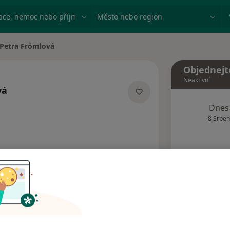
ace, nemoc nebo příjmení
Město nebo region
Petra Frömlová
a města
Objednejt
Neaktivní
vá
ecializacích
Dnes
8 Srpen
Tento 
Rezervovat termín
Názory pacientů (3)