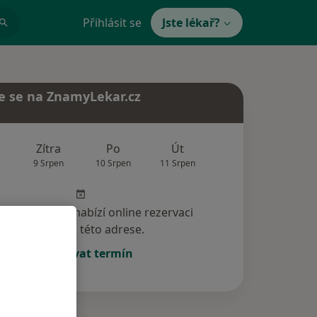
Přihlásit se
Jste lékař?
e se na ZnamyLekar.cz
Zítra
Po
Út
St
Čt
9 Srpen
10 Srpen
11 Srpen
12 Srpen
13 Srp
specialista nenabízí online rezervaci
termínu na této adrese.
Rezervovat termín