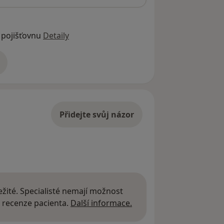
 pojišťovnu
Detaily
adrese
Přidejte svůj názor
žité. Specialisté nemají možnost
Další informace o názor
 recenze pacienta.
Další informace.