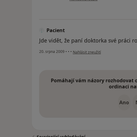
Pacient
Jde vidět, že paní doktorka své práci r
podle názoru uživatele Pacient
20. srpna 2009
•
•
•
Nahlásit zneužití
Pomáhají vám názory rozhodovat o 
ordinaci na
Ano
Související vyhledávání