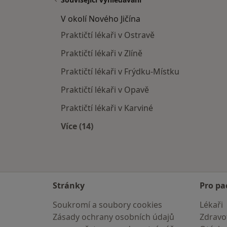
V okolí Nového Jičína
Praktičtí lékaři v Ostravě
Praktičtí lékaři v Zlíně
Praktičtí lékaři v Frýdku-Místku
Praktičtí lékaři v Opavě
Praktičtí lékaři v Karviné
Více (14)
Více v kategorii: V okolí Nového Jičín
Stránky
Pro pa
Soukromí a soubory cookies
Lékaři
Zásady ochrany osobních údajů
Zdravot