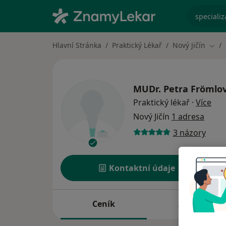
specializ
Hlavní Stránka
Praktický Lékař
Nový Jičín
Změn
MUDr.
Petra Frömlo
o sp
Praktický lékař
·
Více
Nový Jičín
1 adresa
3 názory
Kontaktní údaje
Ceník
Adresy