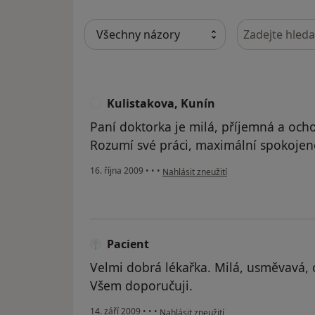
Hledejte v ná
Kulistakova, Kunín
K
Paní doktorka je milá, příjemná a och
Rozumí své práci, maximální spokojen
podle názoru uživatele Kulistakova, Kun
16. října 2009
•
•
•
Nahlásit zneužití
Pacient
Velmi dobrá lékařka. Milá, usměvavá, 
Všem doporučuji.
podle názoru uživatele Pacient
14. září 2009
•
•
•
Nahlásit zneužití