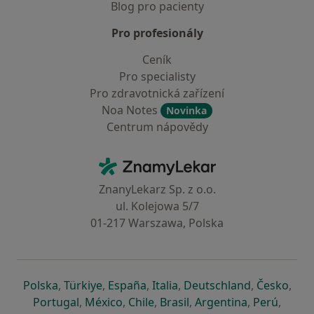
Blog pro pacienty
Pro profesionály
Ceník
Pro specialisty
Pro zdravotnická zařízení
Noa Notes
Novinka
Centrum nápovědy
Kontakt
ZnamyLekar - Hlavní stránka
ZnanyLekarz Sp. z o.o.
ul. Kolejowa 5/7
01-217 Warszawa, Polska
se otevře v nové záložce
se otevře v nové záložce
se otevře v nové záložce
se otevře v nové záložce
se otevře v 
se o
Polska
,
Türkiye
,
España
,
Italia
,
Deutschland
,
Česko
,
se otevře v nové záložce
se otevře v nové záložce
se otevře v nové záložce
se otevře v nové záložc
se otevře v 
se ote
Portugal
,
México
,
Chile
,
Brasil
,
Argentina
,
Perú
,