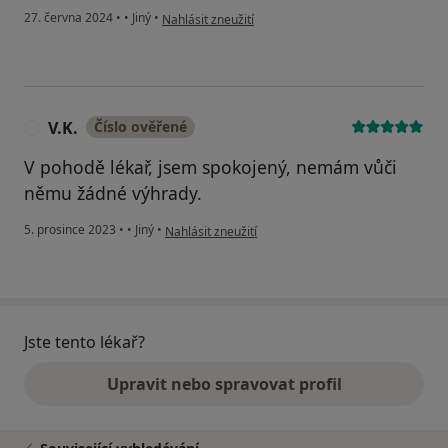
podle názoru uživatele Miroslav
27. června 2024
•
•
Jiný
•
Nahlásit zneužití
V.K.
Číslo ověřené
V
V pohodě lékař, jsem spokojený, nemám vůči
němu žádné výhrady.
podle názoru uživatele V.K.
5. prosince 2023
•
•
Jiný
•
Nahlásit zneužití
Jste tento lékař?
Upravit nebo spravovat profil