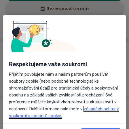
Rezervovat termín
Ceník
Adresy
Názory pacientů (2)
Ceník
Informace o službách a cenách nejsou k dispozici
Respektujeme vaše soukromí
Tento specialista ještě nepřidával žádné informace o
Přijetím povolujete nám a našim partnerům používat
svých službách.
soubory cookie (nebo podobné technologie) ke
shromažďování údajů pro statistické účely a poskytování
obsahu na základě vašich zvyklostí při procházení. Své
preference můžete kdykoli zkontrolovat a aktualizovat v
Adresa
nastavení. Další informace naleznete v
zásadách ochrany
soukromí a souborů cookie.
Ř. Volného 60,
Příbor