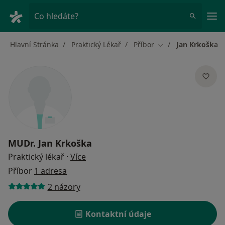
Hla
Co hledáte?
Hlavní Stránka
Praktický Lékař
Příbor
Jan Krkoška
Změna města
MUDr.
Jan Krkoška
o specializacích
Praktický lékař
·
Více
Příbor
1 adresa
2 názory
Kontaktní údaje