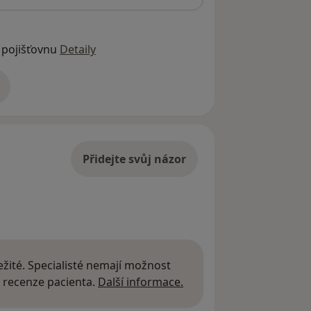
 pojišťovnu
Detaily
adrese
Přidejte svůj názor
žité. Specialisté nemají možnost
Další informace o názor
 recenze pacienta.
Další informace.