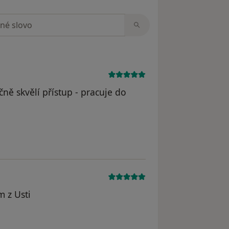
zorech
ně skvělí přístup - pracuje do
dstraněn
 z Usti