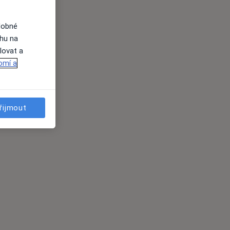
dobné
ahu na
lovat a
omí a
řijmout