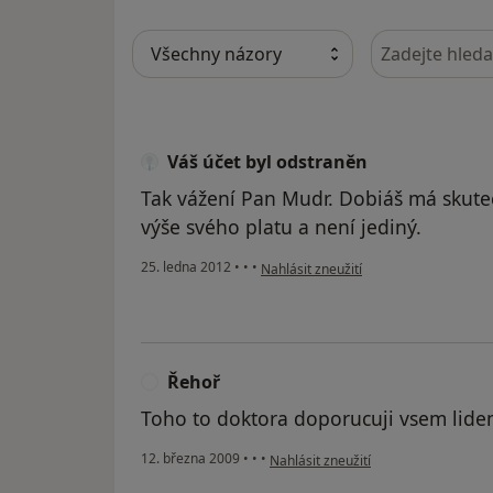
Hledejte v ná
Váš účet byl odstraněn
Tak vážení Pan Mudr. Dobiáš má skuteč
výše svého platu a není jediný.
podle názoru uživatele Váš účet byl o
25. ledna 2012
•
•
•
Nahlásit zneužití
Řehoř
Ř
Toho to doktora doporucuji vsem lidem
podle názoru uživatele Řehoř
12. března 2009
•
•
•
Nahlásit zneužití