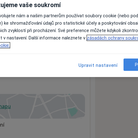
ujeme vaše soukromí
ovolujete nám a našim partnerům používat soubory cookie (nebo po
ách nejsou k dispozici
e) ke shromažďování údajů pro statistické účely a poskytování obs
ich zvyklostí při procházení. Své preference můžete kdykoli zkontro
ádné informace o svých službách.
t v nastavení. Další informace naleznete v
zásadách ochrany soukr
okie.
P
Upravit nastavení
 mapu
 otevře v nové záložce
ní