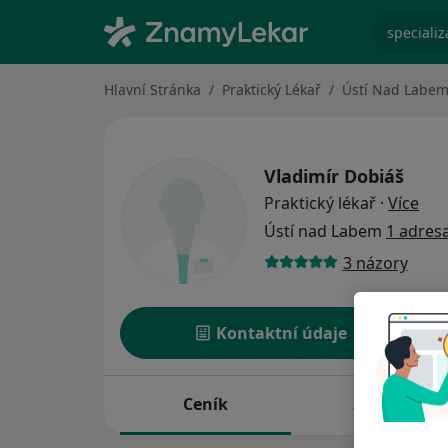
specializ
Hlavní Stránka
Praktický Lékař
Ústí Nad Labe
Vladimír Dobiáš
o sp
Praktický lékař
·
Více
Ústí nad Labem
1 adres
3 názory
Kontaktní údaje
Ceník
Adresy