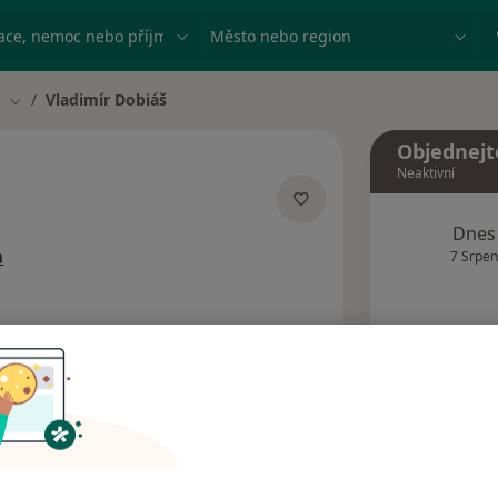
ace, nemoc nebo příjmení
Město nebo region
m
Vladimír Dobiáš
Změna města
Objednejt
Neaktivní
ecializacích
Dnes
a
7 Srpen
Tento 
Rezervovat termín
Názory pacientů (3)