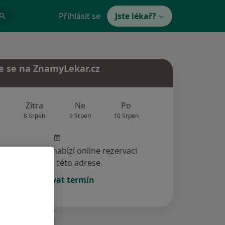
Přihlásit se
Jste lékař?
e se na ZnamyLekar.cz
Zítra
Ne
Po
Út
St
8 Srpen
9 Srpen
10 Srpen
11 Srpen
12 Srp
specialista nenabízí online rezervaci
termínu na této adrese.
Rezervovat termín