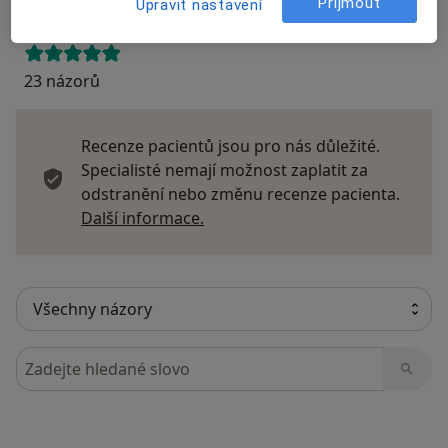
Přijmout
Upravit nastavení
23 názorů
Recenze pacientů jsou pro nás důležité.
Specialisté nemají možnost zaplatit za
odstranění nebo změnu recenze pacienta.
Další informace o názorech
Další informace.
Hledejte v názorech