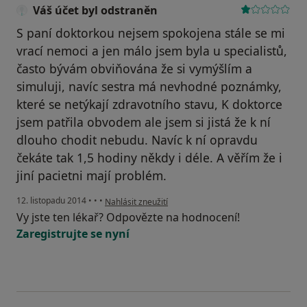
Váš účet byl odstraněn
S paní doktorkou nejsem spokojena stále se mi
vrací nemoci a jen málo jsem byla u specialistů,
často bývám obviňována že si vymýšlím a
simuluji, navíc sestra má nevhodné poznámky,
které se netýkají zdravotního stavu, K doktorce
jsem patřila obvodem ale jsem si jistá že k ní
dlouho chodit nebudu. Navíc k ní opravdu
čekáte tak 1,5 hodiny někdy i déle. A věřím že i
jiní pacietni mají problém.
podle názoru uživatele Váš účet byl odstraněn
12. listopadu 2014
•
•
•
Nahlásit zneužití
Vy jste ten lékař? Odpovězte na hodnocení!
Zaregistrujte se nyní