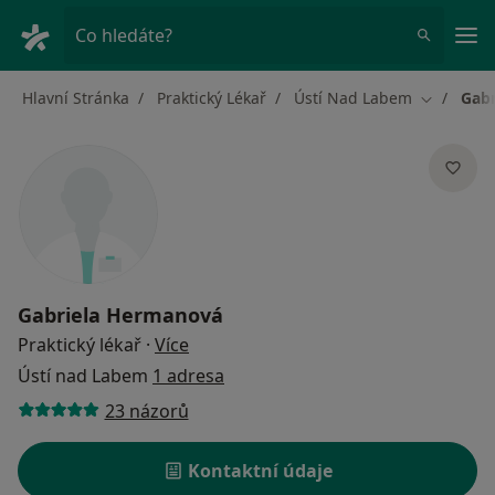
Hla
Co hledáte?
Hlavní Stránka
Praktický Lékař
Ústí Nad Labem
Gab
Změna mě
Gabriela Hermanová
o specializacích
Praktický lékař
·
Více
Ústí nad Labem
1 adresa
23 názorů
Kontaktní údaje