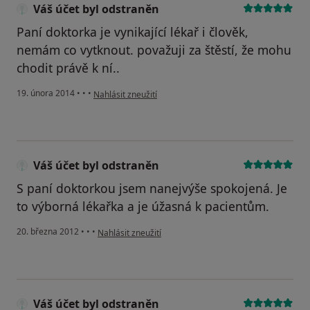
Váš účet byl odstraněn
Paní doktorka je vynikající lékař i člověk,
nemám co vytknout. považuji za štěstí, že mohu
chodit právě k ní..
podle názoru uživatele Váš účet byl odstraněn
19. února 2014
•
•
•
Nahlásit zneužití
Váš účet byl odstraněn
S paní doktorkou jsem nanejvýše spokojená. Je
to výborná lékařka a je úžasná k pacientům.
podle názoru uživatele Váš účet byl odstraněn
20. března 2012
•
•
•
Nahlásit zneužití
Váš účet byl odstraněn