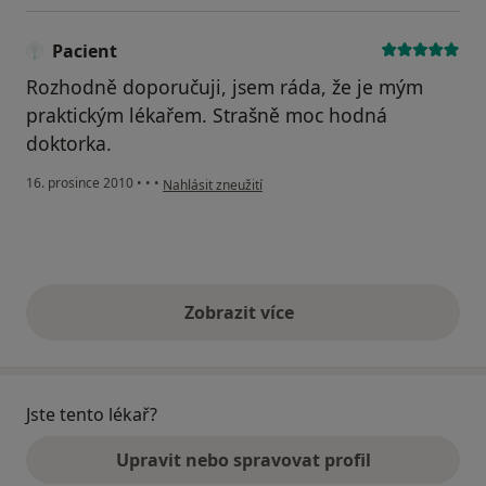
Pacient
Rozhodně doporučuji, jsem ráda, že je mým
praktickým lékařem. Strašně moc hodná
doktorka.
podle názoru uživatele Pacient
16. prosince 2010
•
•
•
Nahlásit zneužití
Zobrazit více
výše uvedené názory
Jste tento lékař?
Upravit nebo spravovat profil