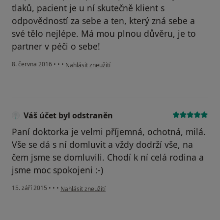
tlaků, pacient je u ní skutečně klient s
odpovědností za sebe a ten, který zná sebe a
své tělo nejlépe. Má mou plnou důvěru, je to
partner v péči o sebe!
podle názoru uživatele Váš účet byl odstraněn
8. června 2016
•
•
•
Nahlásit zneužití
Váš účet byl odstraněn
Paní doktorka je velmi příjemná, ochotná, milá.
Vše se dá s ní domluvit a vždy dodrží vše, na
čem jsme se domluvili. Chodí k ní celá rodina a
jsme moc spokojeni :-)
podle názoru uživatele Váš účet byl odstraněn
15. září 2015
•
•
•
Nahlásit zneužití