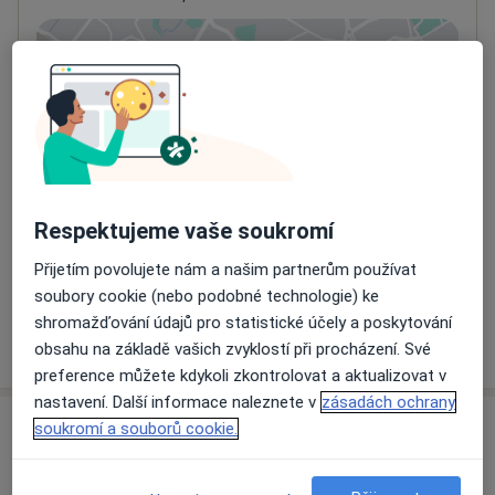
Přiblížit mapu
se otevře v nové záložce
Dostupnost
Na této adrese online kalendář není aktivní
Co mám v takové situaci udělat?
Způsoby platby (soukromé návštěvy)
Respektujeme vaše soukromí
Na teto adrese lékař přijímá pacienty na pojišťovnu
Přijetím povolujete nám a našim partnerům používat
Detaily
soubory cookie (nebo podobné technologie) ke
shromažďování údajů pro statistické účely a poskytování
Více
obsahu na základě vašich zvyklostí při procházení. Své
o adrese
preference můžete kdykoli zkontrolovat a aktualizovat v
nastavení. Další informace naleznete v
zásadách ochrany
soukromí a souborů cookie.
Názory
Přidejte svůj názor