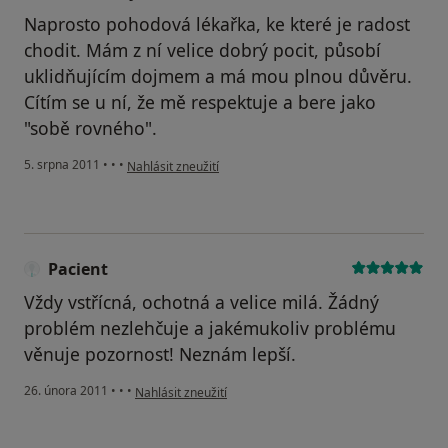
Naprosto pohodová lékařka, ke které je radost
chodit. Mám z ní velice dobrý pocit, působí
uklidňujícím dojmem a má mou plnou důvěru.
Cítím se u ní, že mě respektuje a bere jako
"sobě rovného".
podle názoru uživatele Váš účet byl odstraněn
5. srpna 2011
•
•
•
Nahlásit zneužití
Pacient
Vždy vstřícná, ochotná a velice milá. Žádný
problém nezlehčuje a jakémukoliv problému
věnuje pozornost! Neznám lepší.
podle názoru uživatele Pacient
26. února 2011
•
•
•
Nahlásit zneužití