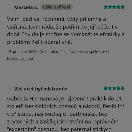
Marcela S.
Číslo ověřené
M
Velmi pečlivá, rozumná, vždy příjemná a
vstřícná. Jsem ráda, že patřím do její péče. I v
době Covidu je možné se domluvit telefonicky a
problémy řešit operativně.
15. prosince 2020
•
Ord. praktického lékaře pro dospělé
•
Jiný
•
podle názoru uživatele Marcela S.
Nahlásit zneužití
Váš účet byl odstraněn
Gabriela Hermanová je "zjevení"! praktik do 21.
století! bez rigidních postojů a názorů, flexibilní
v přístupu, naslouchající, partnerská, bez
zbytečných a zatěžujících trvání na "správném"
"expertním" postupu, bez paternalistických