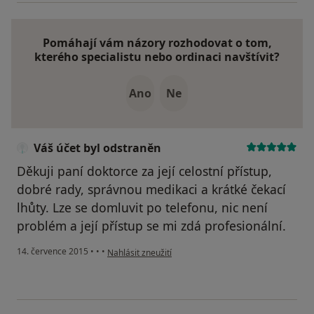
Pomáhají vám názory rozhodovat o tom,
kterého specialistu nebo ordinaci navštívit?
Ano
Ne
Váš účet byl odstraněn
Děkuji paní doktorce za její celostní přístup,
dobré rady, správnou medikaci a krátké čekací
lhůty. Lze se domluvit po telefonu, nic není
problém a její přístup se mi zdá profesionální.
podle názoru uživatele Váš účet byl odstraněn
14. července 2015
•
•
•
Nahlásit zneužití