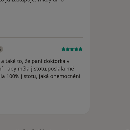
tele Váš účet byl odstraněn
é
a také to, že paní doktorka v
 - aby měla jistotu,poslala mě
ěla 100% jistotu, jaká onemocnění
odstraněn