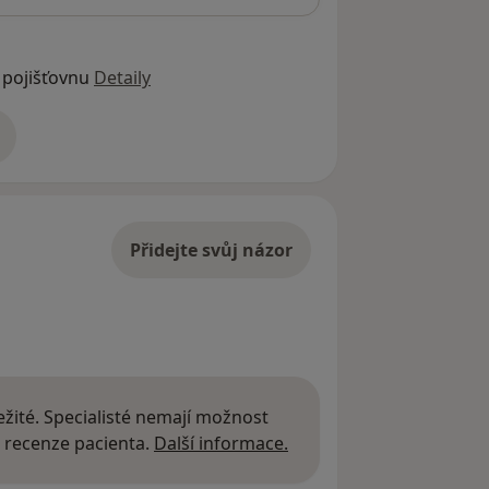
 pojišťovnu
Detaily
adrese
Přidejte svůj názor
žité. Specialisté nemají možnost
Další informace o názor
 recenze pacienta.
Další informace.