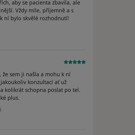
ch, aby se pacienta zbavila, ale
nější. Vždy mile, příjemně a s
 k ní bylo skvělé rozhodnutí!
atele Martina De La Cruz
 že sem ji našla a mohu k ní
jakoukoliv konzultací ať už
a kolikrát schopna poslat po tel.
ké plus.
ivatele Sára R.
í