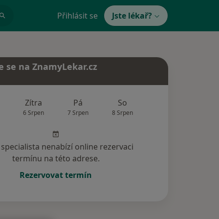
Přihlásit se
Jste lékař?
e se na ZnamyLekar.cz
Zítra
Pá
So
Ne
Po
6 Srpen
7 Srpen
8 Srpen
9 Srpen
10 Srp
specialista nenabízí online rezervaci
termínu na této adrese.
Rezervovat termín