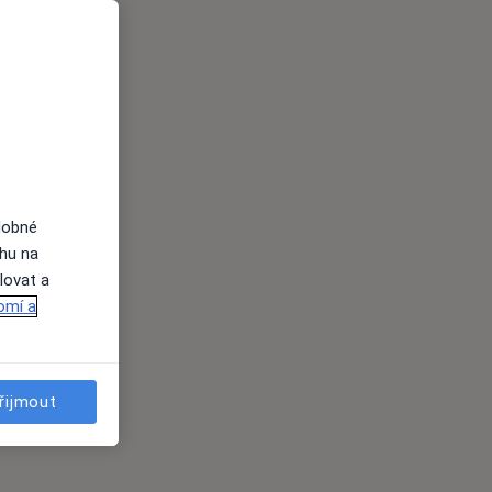
dobné
ahu na
lovat a
omí a
řijmout