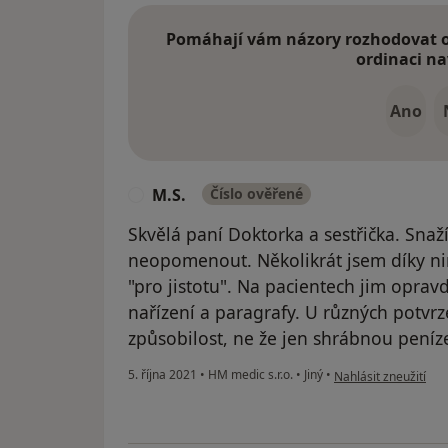
Pomáhají vám názory rozhodovat o 
ordinaci na
Ano
M.S.
Číslo ověřené
M
Skvělá paní Doktorka a sestřička. Snaží 
neopomenout. Několikrát jsem díky nim
"pro jistotu". Na pacientech jim oprav
nařízení a paragrafy. U různých potvrz
způsobilost, ne že jen shrábnou peníze
podle názoru uživate
5. října 2021
•
HM medic s.r.o.
•
Jiný
•
Nahlásit zneužití