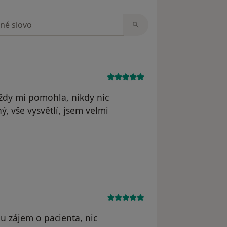
zorech
 vždy mi pomohla, nikdy nic
ý, vše vysvětlí, jsem velmi
vatele Drak
u zájem o pacienta, nic