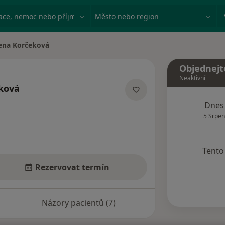
ace, nemoc nebo příjmení
Město nebo region
ena Korčeková
ěsta
Objednejt
Neaktivní
ková
ecializacích
Dnes
5 Srpen
Tento 
Rezervovat termín
Názory pacientů (7)