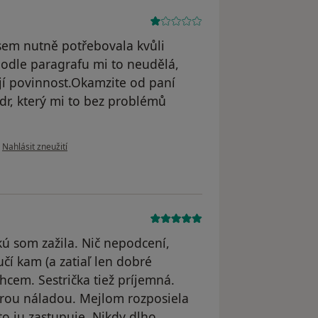
jsem nutně potřebovala kvůli
 podle paragrafu mi to neudělá,
její povinnost.Okamzite od paní
dr, který mi to bez problémů
podle názoru uživatele Váš účet byl odstraněn
•
Nahlásit zneužití
akú som zažila. Nič nepodcení,
čí kam (a zatiaľ len dobré
hcem. Sestrička tiež príjemná.
brou náladou. Mejlom rozposiela
to ju zastupuje. Nikdy dlho