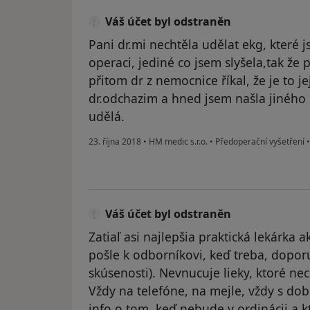
Váš účet byl odstraněn
Pani dr.mi nechtěla udělat ekg, které 
operaci, jediné co jsem slyšela,tak že
přitom dr z nemocnice říkal, že je to 
dr.odchazim a hned jsem našla jiného 
udělá.
23. října 2018
•
HM medic s.r.o.
•
Předoperační vyšetření
Váš účet byl odstraněn
Zatiaľ asi najlepšia praktická lekárka 
pošle k odborníkovi, keď treba, doporu
skúsenosti). Nevnucuje lieky, ktoré nec
Vždy na telefóne, na mejle, vždy s do
info o tom, keď nebude v ordinácii a k