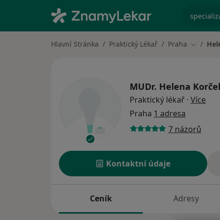
specializ
Hlavní Stránka
Praktický Lékař
Praha
Hel
Změna m
MUDr.
Helena Korče
o sp
Praktický lékař
·
Více
Praha
1 adresa
7 názorů
Kontaktní údaje
Ceník
Adresy