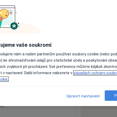
ách nejsou k dispozici
ádné informace o svých službách.
ujeme vaše soukromí
ovolujete nám a našim partnerům používat soubory cookie (nebo po
e) ke shromažďování údajů pro statistické účely a poskytování obs
ich zvyklostí při procházení. Své preference můžete kdykoli zkontro
t v nastavení. Další informace naleznete v
zásadách ochrany soukr
okie.
 mapu
 otevře v nové záložce
P
Upravit nastavení
ní