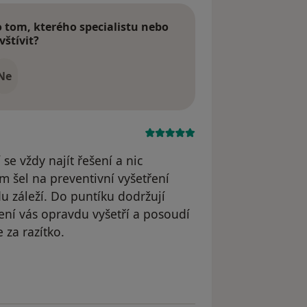
tom, kterého specialistu nebo
vštívit?
Ne
se vždy najít řešení a nic
 šel na preventivní vyšetření
du záleží. Do puntíku dodržují
ení vás opravdu vyšetří a posoudí
 za razítko.
le M.S.