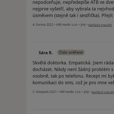
nepodceňuje, nepředepíše ATB ve dveří
nejprve vyšetří, aby vybrala ta nejvhod
úsměvem (stejně tak i sestřička). Přejít
podle názoru uživ
4. června 2022
•
HM medic s.r.o.
•
Jiný
•
Nahlásit zneužití
Sára R.
Číslo ověřené
S
Skvělá doktorka. Empatická. Jsem ráda,
docházet. Nikdy není žádný problém s 
osobně, tak po telefonu. Recept mi byl
komunikaci do sms, což je pro mne vel
podle názoru už
5. listopadu 2021
•
HM medic s.r.o.
•
Jiný
•
Nahlásit zneužit