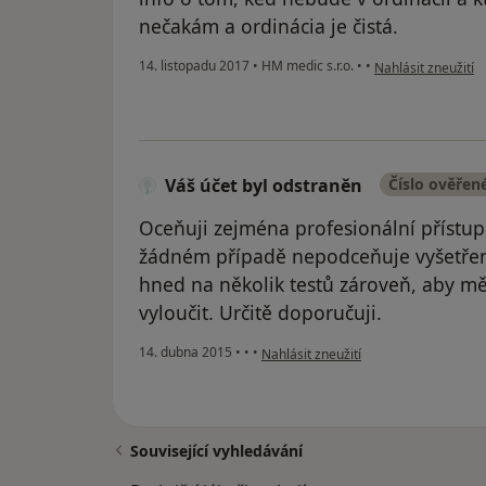
nečakám a ordinácia je čistá.
podle názoru uživa
14. listopadu 2017
•
HM medic s.r.o.
•
•
Nahlásit zneužití
Váš účet byl odstraněn
Číslo ověřen
Oceňuji zejména profesionální přístup 
žádném případě nepodceňuje vyšetření
hned na několik testů zároveň, aby m
vyloučit. Určitě doporučuji.
podle názoru uživatele Váš účet byl 
14. dubna 2015
•
•
•
Nahlásit zneužití
Související vyhledávání