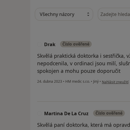
Hledejte v ná
Drak
Číslo ověřené
D
Skvělá praktická doktorka i sestřička,
nepodcenila, v ordinaci jsou milí, slušn
spokojen a mohu pouze doporučit
podle názoru uži
24. dubna 2023
•
HM medic s.r.o.
•
Jiný
•
Nahlásit zneužití
Martina De La Cruz
Číslo ověřené
M
Skvělá paní doktorka, která má opravd