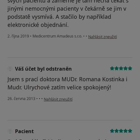
svých pacientů a záměrně je tam nechá čekat s
jinými nemocnými pacienty v čekárně se jim v
podstatě vysmívá. A stačilo by například
elektronické objednání.
podle názoru uživatele Váš úč
2. října 2019
•
Medicentrum Amadeus s.r.o.
•
•
Nahlásit zneužití
Váš účet byl odstraněn
Jsem s prací doktora MUDr. Romana Kostinka i
Mudr. Ulrychové zatím velice spokojený!
podle názoru uživatele Váš účet byl odstraněn
26. června 2013
•
•
•
Nahlásit zneužití
Pacient