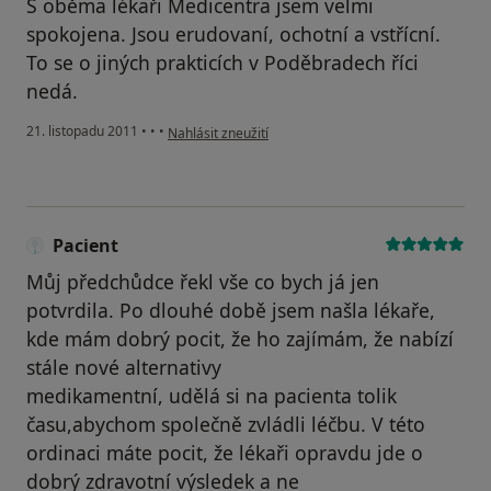
S oběma lékaři Medicentra jsem velmi
spokojena. Jsou erudovaní, ochotní a vstřícní.
To se o jiných prakticích v Poděbradech říci
nedá.
podle názoru uživatele Pacient
21. listopadu 2011
•
•
•
Nahlásit zneužití
Pacient
Můj předchůdce řekl vše co bych já jen
potvrdila. Po dlouhé době jsem našla lékaře,
kde mám dobrý pocit, že ho zajímám, že nabízí
stále nové alternativy
medikamentní, udělá si na pacienta tolik
času,abychom společně zvládli léčbu. V této
ordinaci máte pocit, že lékaři opravdu jde o
dobrý zdravotní výsledek a ne