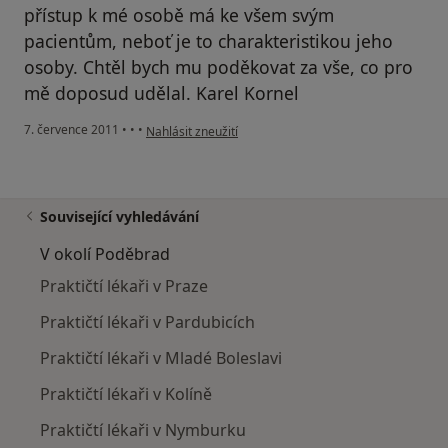
přístup k mé osobě má ke všem svým
pacientům, neboť je to charakteristikou jeho
osoby. Chtěl bych mu poděkovat za vše, co pro
mě doposud udělal. Karel Kornel
podle názoru uživatele Pacient
7. července 2011
•
•
•
Nahlásit zneužití
Související vyhledávání
V okolí Poděbrad
Praktičtí lékaři v Praze
Praktičtí lékaři v Pardubicích
Praktičtí lékaři v Mladé Boleslavi
Praktičtí lékaři v Kolíně
Praktičtí lékaři v Nymburku