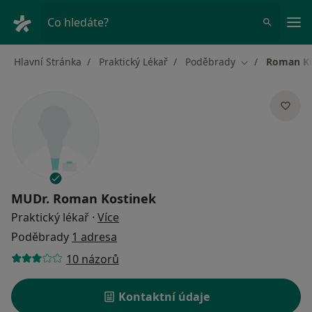
Hla
Co hledáte?
Hlavní Stránka
Praktický Lékař
Poděbrady
Roman Ko
Změna města
MUDr.
Roman Kostinek
o specializacích
Praktický lékař
·
Více
Poděbrady
1 adresa
10 názorů
Kontaktní údaje