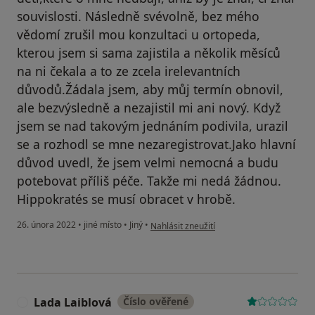
souvislosti. Následně svévolně, bez mého
vědomí zrušil mou konzultaci u ortopeda,
kterou jsem si sama zajistila a několik měsíců
na ni čekala a to ze zcela irelevantních
důvodů.Žádala jsem, aby můj termín obnovil,
ale bezvýsledně a nezajistil mi ani nový. Když
jsem se nad takovým jednáním podivila, urazil
se a rozhodl se mne nezaregistrovat.Jako hlavní
důvod uvedl, že jsem velmi nemocná a budu
potebovat příliš péče. Takže mi nedá žádnou.
Hippokratés se musí obracet v hrobě.
podle názoru uživatele Kateřina Míčková
26. února 2022
•
jiné místo
•
Jiný
•
Nahlásit zneužití
Lada Laiblová
Číslo ověřené
L