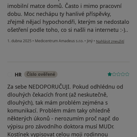
imobilní matce domů. Často i mimo pracovní
dobu. Moc nechápu ty hanlivé příspěvky,
zřejmě nějací hypochondři, kterým se nedostalo
ošetření podle toho, co si našli na internetu :-)..
podle názoru uživatele 
1. dubna 2025
•
Medicentrum Amadeus s.r.o.
•
Jiný
•
Nahlásit zneužití
HR
Číslo ověřené
H
Za sebe NEDOPORUČUJI. Pokud odhlédnu od
dlouhých čekacích front (až neskutečně,
dlouhých), tak mám problém zejména s
komunikací. Problém mám taky ohledně
některých úkonů - nerozumím proč např. do
výpisu pro závodního doktora musí MUDr.
Kostínek vypisovat celou moji rodinnou