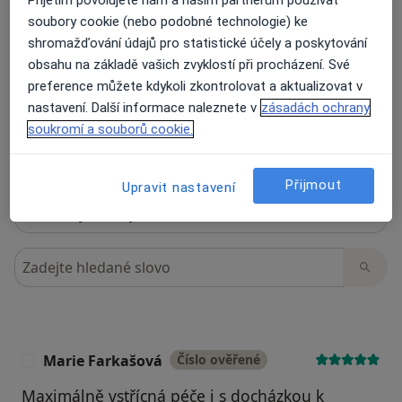
10 názorů
soubory cookie (nebo podobné technologie) ke
shromažďování údajů pro statistické účely a poskytování
obsahu na základě vašich zvyklostí při procházení. Své
Recenze pacientů jsou pro nás důležité.
preference můžete kdykoli zkontrolovat a aktualizovat v
Specialisté nemají možnost zaplatit za
nastavení. Další informace naleznete v
zásadách ochrany
odstranění nebo změnu recenze pacienta.
soukromí a souborů cookie.
Další informace o názorech
Další informace.
Přijmout
Upravit nastavení
Hledejte v názorech
Marie Farkašová
Číslo ověřené
M
Maximálně vstřícná péče i s docházkou k