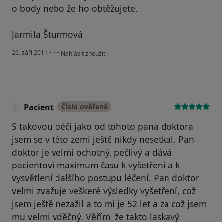
o body nebo že ho obtěžujete.
Jarmila Šturmová
podle názoru uživatele Pacient
26. září 2011
•
•
•
Nahlásit zneužití
Pacient
Číslo ověřené
S takovou péčí jako od tohoto pana doktora
jsem se v této zemi ještě nikdy nesetkal. Pan
doktor je velmi ochotný, pečlivý a dává
pacientovi maximum času k vyšetření a k
vysvětlení dalšího postupu léčení. Pan doktor
velmi zvažuje veškeré výsledky vyšetření, což
jsem ještě nezažil a to mi je 52 let a za což jsem
mu velmi vděčný. Věřím, že takto laskavý