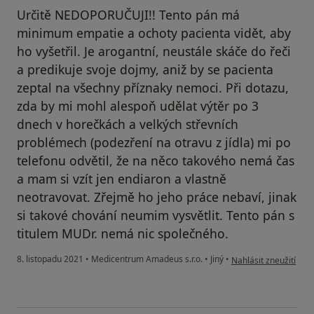
Určitě NEDOPORUČUJI!! Tento pán má
minimum empatie a ochoty pacienta vidět, aby
ho vyšetřil. Je arogantní, neustále skáče do řeči
a predikuje svoje dojmy, aniž by se pacienta
zeptal na všechny příznaky nemoci. Při dotazu,
zda by mi mohl alespoň udělat výtěr po 3
dnech v horečkách a velkých střevních
problémech (podezření na otravu z jídla) mi po
telefonu odvětil, že na něco takového nemá čas
a mam si vzít jen endiaron a vlastně
neotravovat. Zřejmě ho jeho práce nebaví, jinak
si takové chování neumim vysvětlit. Tento pán s
titulem MUDr. nemá nic společného.
podle názoru uživate
8. listopadu 2021
•
Medicentrum Amadeus s.r.o.
•
Jiný
•
Nahlásit zneužití