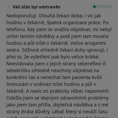
Váš účet byl odstraněn
Nedoporučuji. Dlouhá čekací doba, i víc jak
hodinu v čekárně, špatná organizace práce. Po
telefonu, kdy jsem se snažila objednat, mi nebyl
určen termín návštěvy a poté jsem tam musela
hodinu a půl trčet v čekárně. Velice arogantní
sestra. Stížnost ohledně čekací doby ignorují, i
přes to, že vyšetření pak bylo velice krátké.
Neevidovala jsem z jejich strany sebereflexi či
sebekritiku ohledně neochoty objednat na
konkrétní čas a nenechat tam pacienta kvůli
5minutám v ordinaci trčet hodinu a půl v
čekárně. A navíc mi prakticky vůbec nepomohli.
Odešla jsem se stejnými zdravotními problémy
jako jsem tam přišla, zbytečná návštěva a z mé
strany ztráta důvěry. Lékař, který si neváží času