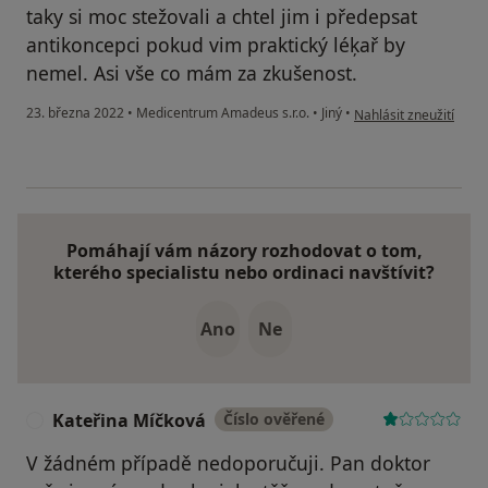
taky si moc stežovali a chtel jim i předepsat
antikoncepci pokud vim praktický léķař by
nemel. Asi vše co mám za zkušenost.
podle názoru uživatel
23. března 2022
•
Medicentrum Amadeus s.r.o.
•
Jiný
•
Nahlásit zneužití
Pomáhají vám názory rozhodovat o tom,
kterého specialistu nebo ordinaci navštívit?
Ano
Ne
Kateřina Míčková
Číslo ověřené
K
V žádném případě nedoporučuji. Pan doktor