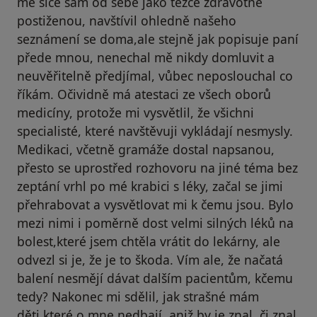
mě sice sám od sebe jako těžce zdravotně
postiženou, navštívil ohledně našeho
seznámení se doma,ale stejně jak popisuje paní
přede mnou, nenechal mě nikdy domluvit a
neuvěřitelně předjímal, vůbec neposlouchal co
říkám. Očividně má atestaci ze všech oborů
medicíny, protože mi vysvětlil, že všichni
specialisté, které navštěvuji vykládají nesmysly.
Medikaci, včetně gramáže dostal napsanou,
přesto se uprostřed rozhovoru na jiné téma bez
zeptání vrhl po mé krabici s léky, začal se jimi
přehrabovat a vysvětlovat mi k čemu jsou. Bylo
mezi nimi i poměrně dost velmi silných léků na
bolest,které jsem chtěla vrátit do lekárny, ale
odvezl si je, že je to škoda. Vím ale, že načatá
balení nesmějí dávat dalším pacientům, kčemu
tedy? Nakonec mi sdělil, jak strašné mám
děti,které o mne nedbají, aniž by je znal, či znal