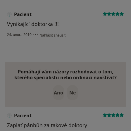
Pacient
Vynikající doktorka !!!
podle názoru uživatele Pacient
24. února 2010
•
•
•
Nahlásit zneužití
Pomáhají vám názory rozhodovat o tom,
kterého specialistu nebo ordinaci navštívit?
Ano
Ne
Pacient
Zaplať pánbůh za takové doktory