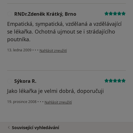
RNDr.Zdeněk Krátký, Brno
R
Empatická, sympatická, vzdělaná a vzdělávající
se lékařka. Ochotná ujmout se i strádajícího
poutníka.
podle názoru uživatele RNDr.Zdeněk Krátký, Brno
13. ledna 2009
•
•
•
Nahlásit zneužití
Sýkora R.
S
Jako lékařka je velmi dobrá, doporučuji
podle názoru uživatele Sýkora R.
19. prosince 2008
•
•
•
Nahlásit zneužití
Související vyhledávání