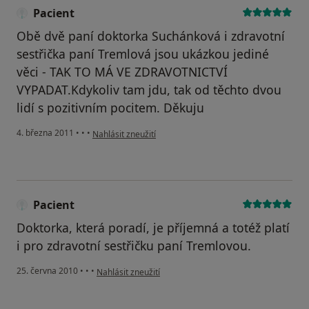
Pacient
Obě dvě paní doktorka Suchánková i zdravotní
sestřička paní Tremlová jsou ukázkou jediné
věci - TAK TO MÁ VE ZDRAVOTNICTVÍ
VYPADAT.Kdykoliv tam jdu, tak od těchto dvou
lidí s pozitivním pocitem. Děkuju
podle názoru uživatele Pacient
4. března 2011
•
•
•
Nahlásit zneužití
Pacient
Doktorka, která poradí, je příjemná a totéž platí
i pro zdravotní sestřičku paní Tremlovou.
podle názoru uživatele Pacient
25. června 2010
•
•
•
Nahlásit zneužití