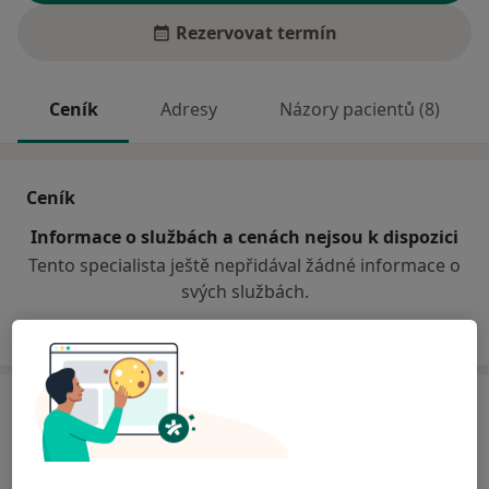
Rezervovat termín
Ceník
Adresy
Názory pacientů (8)
Ceník
Informace o službách a cenách nejsou k dispozici
Tento specialista ještě nepřidával žádné informace o
svých službách.
Adresa
Sam. ordinace PL pro dospělé
54242 Pilníkov, Ke Hřišti 100,
Trutnov
541 01