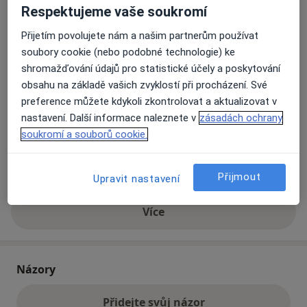
Respektujeme vaše soukromí
Přijetím povolujete nám a našim partnerům používat
Přiblížit mapu
se otevře v nové záložce
soubory cookie (nebo podobné technologie) ke
shromažďování údajů pro statistické účely a poskytování
Dostupnost
Na této adrese online kalendář není aktivní
obsahu na základě vašich zvyklostí při procházení. Své
Co mám v takové situaci udělat?
preference můžete kdykoli zkontrolovat a aktualizovat v
nastavení. Další informace naleznete v
zásadách ochrany
soukromí a souborů cookie.
Způsoby platby (soukromé návštěvy)
Na teto adrese lékař přijímá pacienty na pojišťovnu
Detaily
Přijmout
Upravit nastavení
Více
o adrese
Názory
Přidejte svůj názor