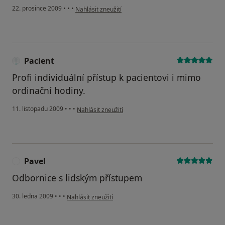
podle názoru uživatele Pacient
22. prosince 2009
•
•
•
Nahlásit zneužití
Pacient
Profi individuální přístup k pacientovi i mimo
ordinační hodiny.
podle názoru uživatele Pacient
11. listopadu 2009
•
•
•
Nahlásit zneužití
Pavel
P
Odbornice s lidským přístupem
podle názoru uživatele Pavel
30. ledna 2009
•
•
•
Nahlásit zneužití