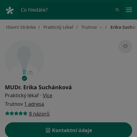
Hla
Co hledáte?
Hlavní Stránka
Praktický Lékař
Trutnov
Erika Suchá
Změna města
MUDr.
Erika Suchánková
o specializacích
Praktický lékař
·
Více
Trutnov
1 adresa
8 názorů
Kontaktní údaje