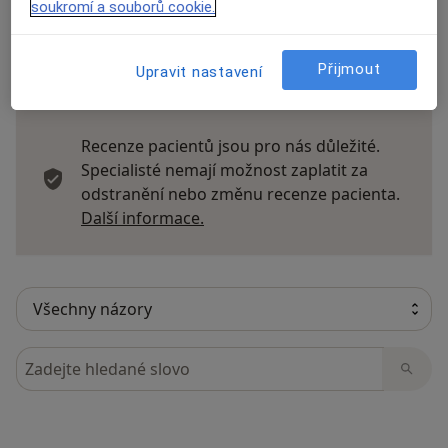
soukromí a souborů cookie.
Přijmout
Upravit nastavení
16 názorů
Recenze pacientů jsou pro nás důležité.
Specialisté nemají možnost zaplatit za
odstranění nebo změnu recenze pacienta.
Další informace o názorech
Další informace.
Hledejte v názorech