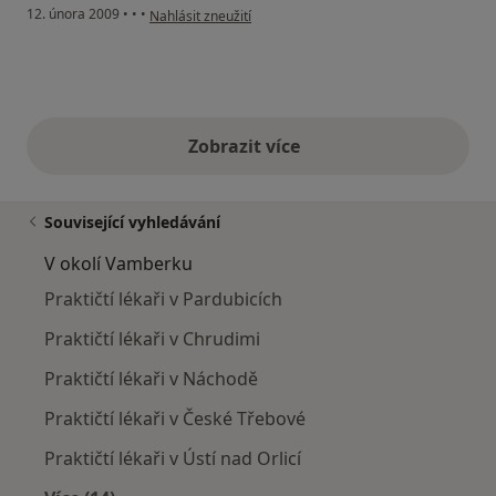
podle názoru uživatele Kakaščík Jozef
12. února 2009
•
•
•
Nahlásit zneužití
Zobrazit více
výše uvedené názory
Související vyhledávání
V okolí Vamberku
Praktičtí lékaři v Pardubicích
Praktičtí lékaři v Chrudimi
Praktičtí lékaři v Náchodě
Praktičtí lékaři v České Třebové
Praktičtí lékaři v Ústí nad Orlicí