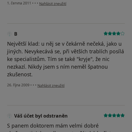
podle názoru uživatele Váš účet byl odstraněn
1. června 2011
•
•
•
Nahlásit zneužití
B
Největší klad: u něj se v čekárně nečeká, jako u
jiných. Nevykecává se, při větších trablích posílá
ke specialistům. Tím se také "kryje", že nic
nezkazí. Nikdy jsem s ním neměl špatnou
zkušenost.
podle názoru uživatele B
26. října 2009
•
•
•
Nahlásit zneužití
Váš účet byl odstraněn
S panem doktorem mám velmi dobré