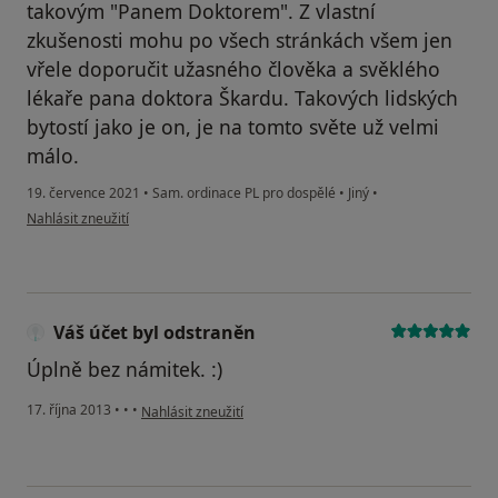
takovým "Panem Doktorem". Z vlastní
zkušenosti mohu po všech stránkách všem jen
vřele doporučit užasného člověka a svěklého
lékaře pana doktora Škardu. Takových lidských
bytostí jako je on, je na tomto světe už velmi
málo.
19. července 2021
•
Sam. ordinace PL pro dospělé
•
Jiný
•
podle názoru uživatele Pacientka Martina
Nahlásit zneužití
Váš účet byl odstraněn
Úplně bez námitek. :)
podle názoru uživatele Váš účet byl odstraněn
17. října 2013
•
•
•
Nahlásit zneužití