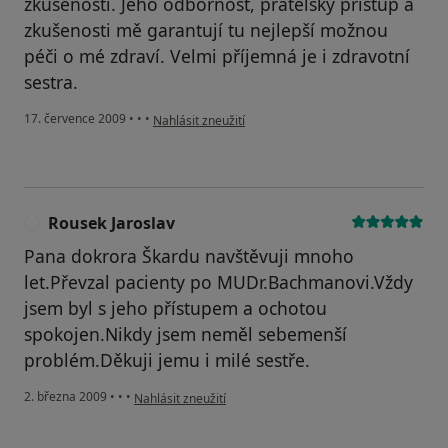
zkušenosti. Jeho odbornost, přátelský přistup a
zkušenosti mě garantují tu nejlepší možnou
péči o mé zdraví. Velmi příjemná je i zdravotní
sestra.
podle názoru uživatele Váš účet byl odstraněn
17. července 2009
•
•
•
Nahlásit zneužití
Rousek Jaroslav
R
Pana dokrora Škardu navštěvuji mnoho
let.Převzal pacienty po MUDr.Bachmanovi.Vždy
jsem byl s jeho přístupem a ochotou
spokojen.Nikdy jsem neměl sebemenší
problém.Děkuji jemu i milé sestře.
podle názoru uživatele Rousek Jaroslav
2. března 2009
•
•
•
Nahlásit zneužití