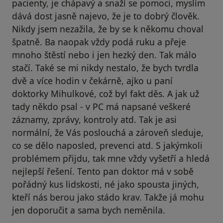
pacienty, je chápavý a snaží se pomoci, myslím
dává dost jasně najevo, že je to dobrý člověk.
Nikdy jsem nezažila, že by se k někomu choval
špatně. Ba naopak vždy podá ruku a přeje
mnoho štěstí nebo i jen hezký den. Tak málo
stačí. Také se mi nikdy nestalo, že bych tvrdla
dvě a více hodin v čekárně, ajko u paní
doktorky Mihulkové, což byl fakt děs. A jak už
tady někdo psal - v PC má napsané veškeré
záznamy, zprávy, kontroly atd. Tak je asi
normální, že Vás poslouchá a zároveň sleduje,
co se dělo naposled, prevenci atd. S jakýmkoli
problémem přijdu, tak mne vždy vyšetří a hledá
nejlepší řešení. Tento pan doktor má v sobě
pořádný kus lidskosti, né jako spousta jiných,
kteří nás berou jako stádo krav. Takže já mohu
jen doporučit a sama bych neměnila.