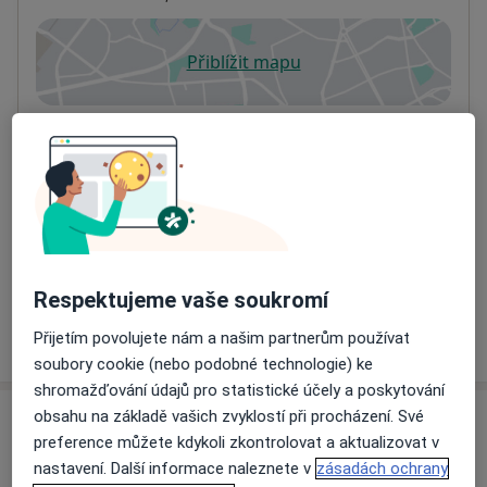
Přiblížit mapu
se otevře v nové záložce
Dostupnost
Na této adrese online kalendář není aktivní
Co mám v takové situaci udělat?
Způsoby platby (soukromé návštěvy)
Na teto adrese lékař přijímá pacienty na pojišťovnu
Detaily
Respektujeme vaše soukromí
Více
Přijetím povolujete nám a našim partnerům používat
o adrese
soubory cookie (nebo podobné technologie) ke
shromažďování údajů pro statistické účely a poskytování
obsahu na základě vašich zvyklostí při procházení. Své
Názory
preference můžete kdykoli zkontrolovat a aktualizovat v
nastavení. Další informace naleznete v
zásadách ochrany
Přidejte svůj názor