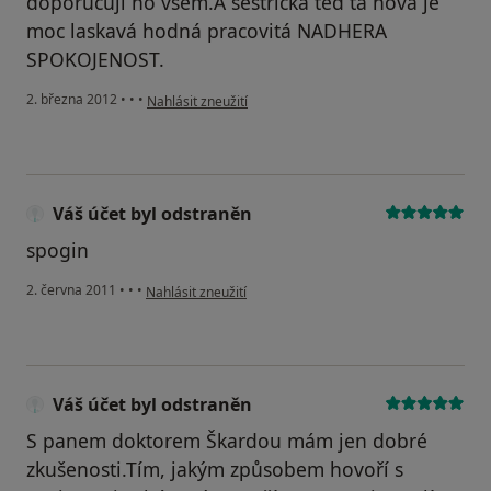
doporučují ho všem.A sestřička ted ta nová je
moc laskavá hodná pracovitá NADHERA
SPOKOJENOST.
podle názoru uživatele Váš účet byl odstraněn
2. března 2012
•
•
•
Nahlásit zneužití
Váš účet byl odstraněn
spogin
podle názoru uživatele Váš účet byl odstraněn
2. června 2011
•
•
•
Nahlásit zneužití
Váš účet byl odstraněn
S panem doktorem Škardou mám jen dobré
zkušenosti.Tím, jakým způsobem hovoří s