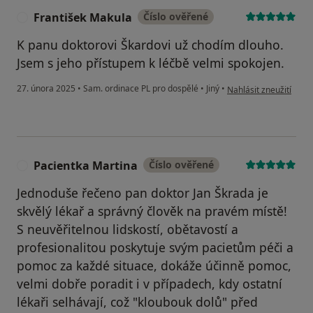
František Makula
Číslo ověřené
F
K panu doktorovi Škardovi už chodím dlouho.
Jsem s jeho přístupem k léčbě velmi spokojen.
podle názoru uživatel
27. února 2025
•
Sam. ordinace PL pro dospělé
•
Jiný
•
Nahlásit zneužití
Pacientka Martina
Číslo ověřené
P
Jednoduše řečeno pan doktor Jan Škrada je
skvělý lékař a správný člověk na pravém místě!
S neuvěřitelnou lidskostí, obětavostí a
profesionalitou poskytuje svým pacietům péči a
pomoc za každé situace, dokáže účinně pomoc,
velmi dobře poradit i v případech, kdy ostatní
lékaři selhávají, což "kloubouk dolů" před