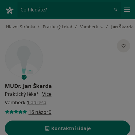
Hla
Co hledáte?
Hlavní Stránka
Praktický Lékař
Vamberk
Jan Škarda
Změna města
MUDr.
Jan Škarda
o specializacích
Praktický lékař
·
Více
Vamberk
1 adresa
16 názorů
Kontaktní údaje