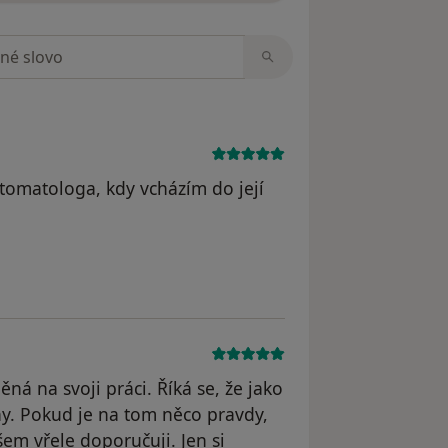
zorech
stomatologa, kdy vcházím do její
ěná na svoji práci. Říká se, že jako
y. Pokud je na tom něco pravdy,
šem vřele doporučuji. Jen si