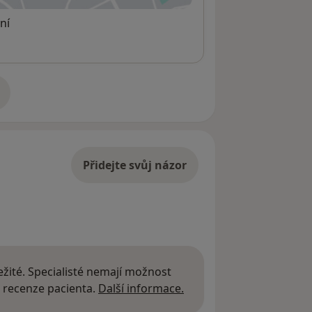
ní
adrese
Přidejte svůj názor
žité. Specialisté nemají možnost
Další informace o názor
 recenze pacienta.
Další informace.