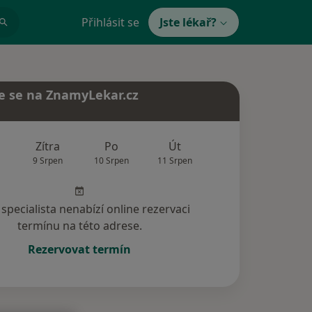
Přihlásit se
Jste lékař?
e se na ZnamyLekar.cz
Zítra
Po
Út
St
Čt
9 Srpen
10 Srpen
11 Srpen
12 Srpen
13 Srp
specialista nenabízí online rezervaci
termínu na této adrese.
Rezervovat termín