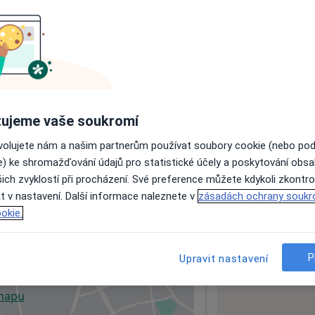
ách nejsou k dispozici
ádné informace o svých službách.
ujeme vaše soukromí
ovolujete nám a našim partnerům používat soubory cookie (nebo po
e) ke shromažďování údajů pro statistické účely a poskytování obs
ich zvyklostí při procházení. Své preference můžete kdykoli zkontro
t v nastavení. Další informace naleznete v
zásadách ochrany soukr
okie.
P
Upravit nastavení
 mapu
 otevře v nové záložce