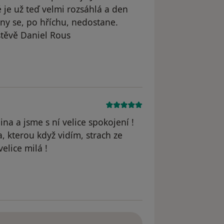
 je už teď velmi rozsáhlá a den
ny se, po hříchu, nedostane.
štěvě Daniel Rous
na a jsme s ní velice spokojení !
, kterou když vidím, strach ze
velice milá !