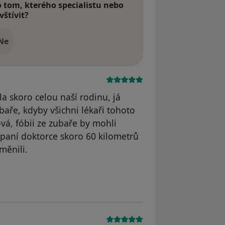
tom, kterého specialistu nebo
vštívit?
Ne
a skoro celou naší rodinu, já
aře, kdyby všichni lékaři tohoto
vá, fóbii ze zubaře by mohli
 paní doktorce skoro 60 kilometrů
měnili.