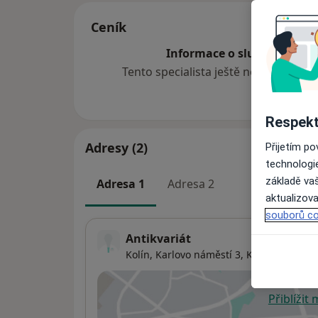
Ceník
Informace o službách a cen
Tento specialista ještě nepřidával ž
Respekt
Adresy (2)
Přijetím p
technologi
základě vaš
Adresa 1
Adresa 2
aktualizova
souborů co
Antikvariát
Kolín, Karlovo náměstí 3,
Kolín
Přiblížit
se