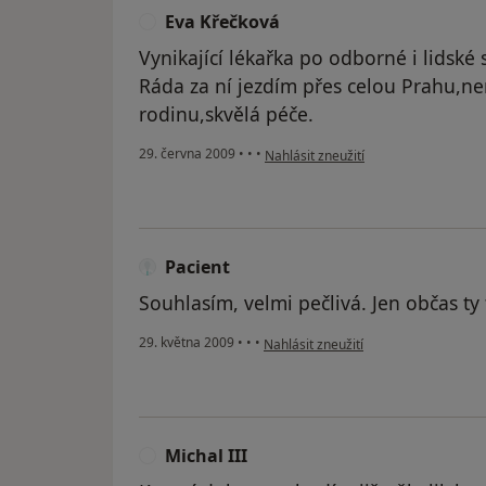
Eva Křečková
E
Vynikající lékařka po odborné i lidské 
Ráda za ní jezdím přes celou Prahu,ne
rodinu,skvělá péče.
podle názoru uživatele Eva Křečková
29. června 2009
•
•
•
Nahlásit zneužití
Pacient
Souhlasím, velmi pečlivá. Jen občas ty fr
podle názoru uživatele Pacient
29. května 2009
•
•
•
Nahlásit zneužití
Michal III
M