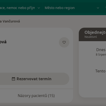
ace, nemoc nebo příjmení
Město nebo region
a Vančurová
ěsta
Objednejt
Neaktivní
ová
ecializacích
Dnes
8 Srpen
Tento 
Rezervovat termín
Názory pacientů (15)