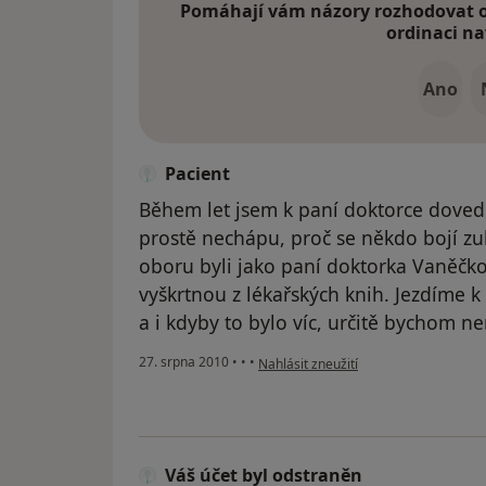
Pomáhají vám názory rozhodovat o 
ordinaci na
Ano
Pacient
Během let jsem k paní doktorce dovedl
prostě nechápu, proč se někdo bojí zub
oboru byli jako paní doktorka Vaněčko
vyškrtnou z lékařských knih. Jezdíme k
a i kdyby to bylo víc, určitě bychom ne
podle názoru uživatele Pacient
27. srpna 2010
•
•
•
Nahlásit zneužití
Váš účet byl odstraněn