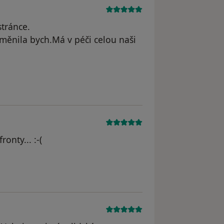
stránce.
měnila bych.Má v péči celou naši
onty... :-(