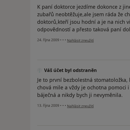
K paní doktorce jezdíme dokonce z jin
zubařů neobtěžuje,ale jsem ráda že c
doktorů,kteří jsou hodní a je na nich vi
odpovědností a přesto taková paní dok
podle názoru uživatele Váš účet byl od
24. října 2009
•
•
•
Nahlásit zneužití
Váš účet byl odstraněn
Je to první bezbolestná stomatoložka,
chová mile a vždy je ochotna pomoci i k
báječná a nikdy bych ji nevyměnila.
podle názoru uživatele Váš účet byl od
13. října 2009
•
•
•
Nahlásit zneužití