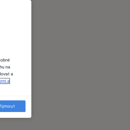
dobné
ahu na
lovat a
omí a
řijmout