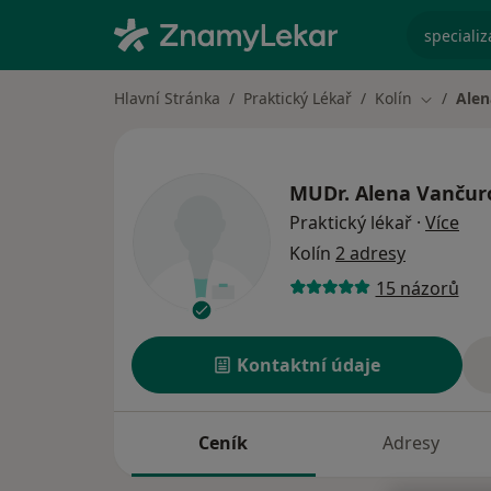
specializ
Hlavní Stránka
Praktický Lékař
Kolín
Alen
Změna m
MUDr.
Alena Vančur
o sp
Praktický lékař
·
Více
Kolín
2 adresy
15 názorů
Kontaktní údaje
Ceník
Adresy