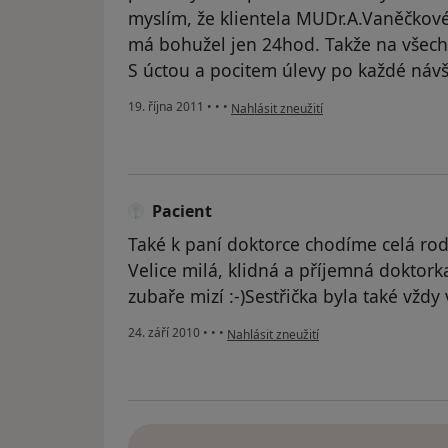
myslím, že klientela MUDr.A.Vaněčkové
má bohužel jen 24hod. Takže na všech
S úctou a pocitem úlevy po každé náv
podle názoru uživatele Pacient
19. října 2011
•
•
•
Nahlásit zneužití
Pacient
Také k paní doktorce chodíme celá rodi
Velice milá, klidná a příjemná doktorka
zubaře mizí :-)Sestřička byla také vždy 
podle názoru uživatele Pacient
24. září 2010
•
•
•
Nahlásit zneužití