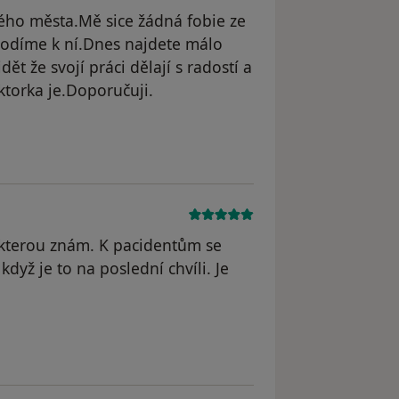
ého města.Mě sice žádná fobie ze
hodíme k ní.Dnes najdete málo
dět že svojí práci dělají s radostí a
torka je.Doporučuji.
straněn
 kterou znám. K pacidentům se
dyž je to na poslední chvíli. Je
straněn