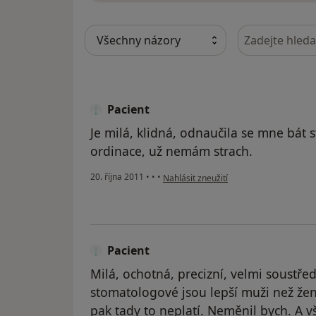
Hledejte v ná
Pacient
Je milá, klidná, odnaučila se mne bát 
ordinace, už nemám strach.
podle názoru uživatele Pacient
20. října 2011
•
•
•
Nahlásit zneužití
Pacient
Milá, ochotná, precizní, velmi soustřed
stomatologové jsou lepší muži než žen
pak tady to neplatí. Neměnil bych. A v