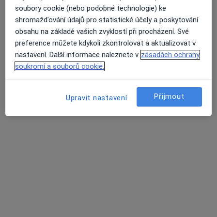
MUDr. Mikuláš Havlík
soubory cookie (nebo podobné technologie) ke
·
Více
Praktický lékař
shromažďování údajů pro statistické účely a poskytování
317 názorů
obsahu na základě vašich zvyklostí při procházení. Své
preference můžete kdykoli zkontrolovat a aktualizovat v
Jiřího z Poděbrad 188/7, Litoměřice
•
Mapa
nastavení. Další informace naleznete v
zásadách ochrany
MUDr. Mikuláš Havlík s.r.o.
soukromí a souborů cookie.
Běžný termín
600 Kč
Tento specialista nenabízí online rezervaci termínu na této adrese.
Přijmout
Upravit nastavení
Rezervovat termín
Další specialisté ve vaší oblasti
Právě teď nemají žádná volná místa. Zkontrolujte,
zda se později neotevřou nová místa.