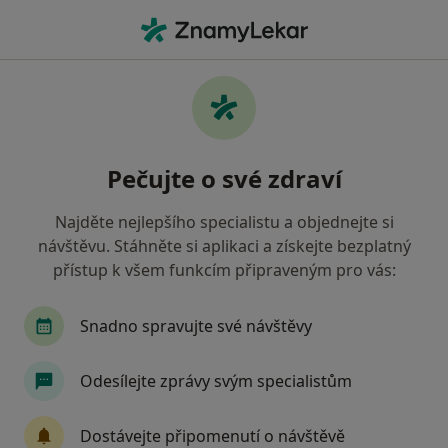
Hla
Praktický Lékař • Kolín, středočeský
Filtry
• 1
Mapa
Doporučení praktičtí lékaři s Zdravotní
Pečujte o své zdraví
pojišťovna ministerstva vnitra ČR Kolín
Jak řadíme výsledky vyhledávání?
Najděte nejlepšího specialistu a objednejte si
návštěvu. Stáhněte si aplikaci a získejte bezplatný
přístup k všem funkcím připraveným pro vás:
Snadno spravujte své návštěvy
Odesílejte zprávy svým specialistům
MUDr. František Vosáhlo
Dostávejte připomenutí o návštěvě
·
Více
Praktický lékař