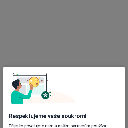
Praktické lékařství, s.r.o.
Tento specialista nenabízí online rezervaci termínu na této adrese.
Rezervovat termín
K dispozici jsou specialisté
Tito specialisté se nacházejí mimo Kolín,
středočeský, v oblastech blízkých vašemu
vyhledávání.
Respektujeme vaše soukromí
Přijetím povolujete nám a našim partnerům používat