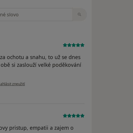
zorech
 za ochotu a snahu, to už se dnes
, obě si zaslouží velké poděkování
odle názoru uživatele Richtrová Šárka
ahlásit zneužití
ovy pristup, empatii a zajem o