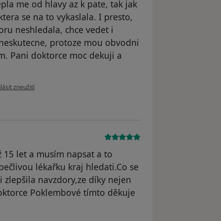
pla me od hlavy az k pate, tak jak
era se na to vykaslala. I presto,
oru neshledala, chce vedet i
e neskutecne, protoze mou obvodni
m. Pani doktorce moc dekuji a
le názoru uživatele Zuzka
ásit zneužití
ž 15 let a musím napsat a to
ečlivou lékařku kraj hledati.Co se
 zlepšila navzdory,ze díky nejen
doktorce Poklembové tímto děkuje