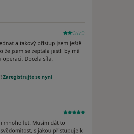
dstraněn
ednat a takový přístup jsem ještě
o že jsem se zeptala jestli by mě
 operaci. Docela síla.
straněn
í!
Zaregistrujte se nyní
m mnoho let. Musím dát to
 svědomitost, s jakou přistupuje k