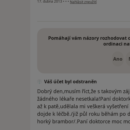
podle názoru uživatele Váš účet byl 
17. dubna 2013
•
•
•
Nahlásit zneužití
Pomáhají vám názory rozhodovat o 
ordinaci na
Ano
Váš účet byl odstraněn
Dobrý den,musím říct,že s takovým zá
žádného lékaře nesetkala!Paní doktor
až k patě,udělala mi veškerá vyšetřen
dojde k léčbě./již půl roku běhám po d
horký brambor/.Paní doktorce moc moc 