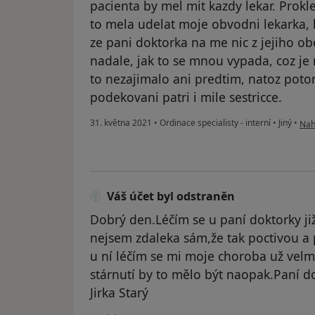
pacienta by mel mit kazdy lekar. Prokle
to mela udelat moje obvodni lekarka, kt
ze pani doktorka na me nic z jejiho ob
nadale, jak to se mnou vypada, coz j
to nezajimalo ani predtim, natoz poto
podekovani patri i mile sestricce.
pod
31. května 2021
•
Ordinace specialisty - interní
•
Jiný
•
Nahl
Váš účet byl odstraněn
Dobrý den.Léčím se u paní doktorky ji
nejsem zdaleka sám,že tak poctivou a p
u ní léčím se mi moje choroba už velmi
stárnutí by to mělo být naopak.Paní 
Jirka Starý