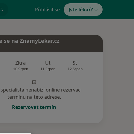
Přihlásit se
Jste lékař?
e se na ZnamyLekar.cz
Zítra
Út
St
Čt
Pá
10 Srpen
11 Srpen
12 Srpen
13 Srpen
14 Srp
specialista nenabízí online rezervaci
termínu na této adrese.
Rezervovat termín