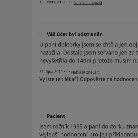
podle názoru uživatele Váš účet byl o
13. února 2012
•
•
•
Nahlásit zneužití
Váš účet byl odstraněn
U paní doktorky jsem se chtěla jen obj
nazažila. Dostala jsem seřváno jen za t
nevyšetřila do 14dní,protože musím na
podle názoru uživatele Váš účet byl od
31. října 2011
•
•
•
Nahlásit zneužití
Vy jste ten lékař? Odpovězte na hodnocen
Pacient
Jsem ročník 1935 a paní doktorku zná
vejlepší hodnocení pro její příkladnou