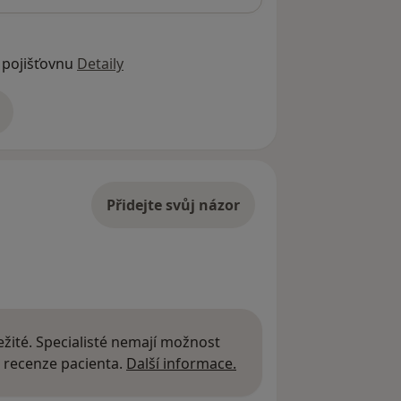
 pojišťovnu
Detaily
adrese
Přidejte svůj názor
žité. Specialisté nemají možnost
Další informace o názor
 recenze pacienta.
Další informace.