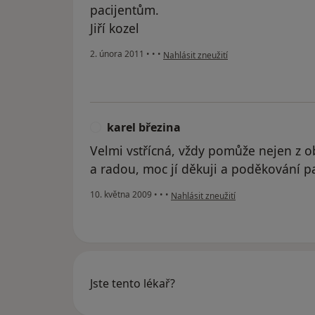
pacijentům.
Jiří kozel
podle názoru uživatele Pacient
2. února 2011
•
•
•
Nahlásit zneužití
karel březina
K
Velmi vstřícná, vždy pomůže nejen z o
a radou, moc jí děkuji a poděkování pat
podle názoru uživatele karel březina
10. května 2009
•
•
•
Nahlásit zneužití
Jste tento lékař?