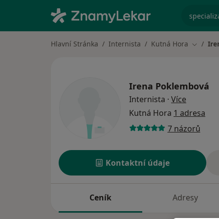
specializ
Hlavní Stránka
Internista
Kutná Hora
Ir
Změna 
Irena Poklembová
o special
Internista
·
Více
Kutná Hora
1 adresa
7 názorů
Kontaktní údaje
Ceník
Adresy