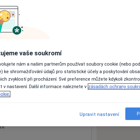
ách nejsou k dispozici
ádné informace o svých službách.
ujeme vaše soukromí
ovolujete nám a našim partnerům používat soubory cookie (nebo po
e) ke shromažďování údajů pro statistické účely a poskytování obs
ich zvyklostí při procházení. Své preference můžete kdykoli zkontro
t v nastavení. Další informace naleznete v
zásadách ochrany soukr
okie.
 mapu
 otevře v nové záložce
P
Upravit nastavení
ní