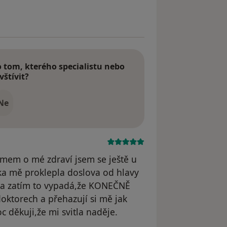
odstraněn
tom, kterého specialistu nebo
vštívit?
Ne
jmem o mé zdraví jsem se ještě u
ka mě proklepla doslova od hlavy
í a zatím to vypadá,že KONEČNĚ
oktorech a přehazují si mě jak
děkuji,že mi svitla naděje.