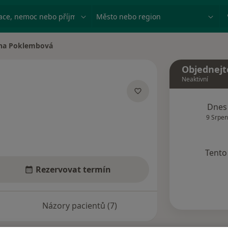
ace, nemoc nebo příjmení
Město nebo region
ena Poklembová
města
Objednejt
Neaktivní
izacích
Dnes
9 Srpen
Tento 
Rezervovat termín
Názory pacientů (7)