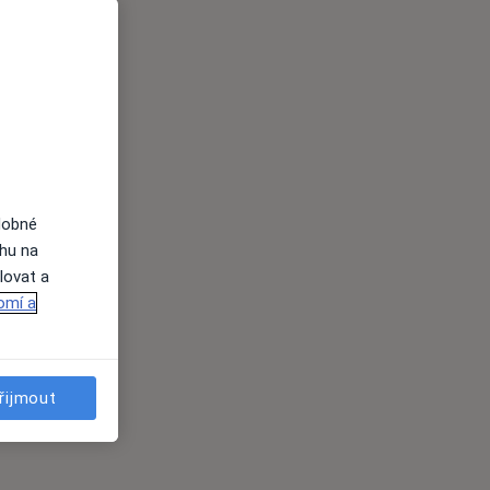
dobné
ahu na
lovat a
omí a
řijmout