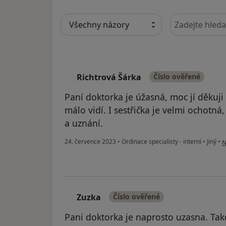
Hledejte v ná
Richtrová Šárka
Číslo ověřené
R
Paní doktorka je úžasná, moc jí děkuji
málo vidí. I sestřička je velmi ochotná
a uznání.
p
24. července 2023
•
Ordinace specialisty - interní
•
Jiný
•
N
Zuzka
Číslo ověřené
Z
Pani doktorka je naprosto uzasna. Tak