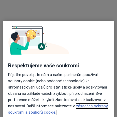
MUDr. Hana Bílková
Praktický lékař
32 názorů
Adresa 1
Adresa 2
Konstantinova 1479, Praha
•
Mapa
poliklinika Michnova
Tento specialista nenabízí online rezervaci termínu na této adrese.
Respektujeme vaše soukromí
Rezervovat termín
Přijetím povolujete nám a našim partnerům používat
soubory cookie (nebo podobné technologie) ke
shromažďování údajů pro statistické účely a poskytování
obsahu na základě vašich zvyklostí při procházení. Své
preference můžete kdykoli zkontrolovat a aktualizovat v
nastavení. Další informace naleznete v
zásadách ochrany
soukromí a souborů cookie.