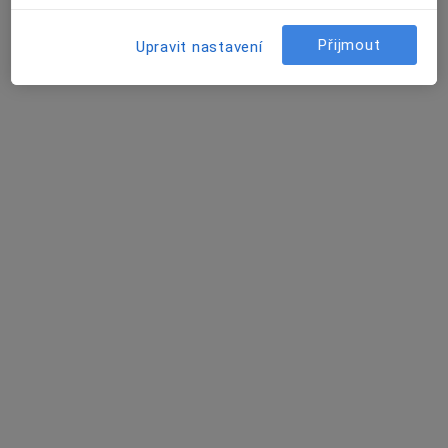
MUDr. Pavel Bambas
Přijmout
Upravit nastavení
Praktický lékař
46 názorů
Ohmova 271, Praha
•
Mapa
Poliklinika Petrovice
Tento specialista nenabízí online rezervaci termínu na této adrese.
Rezervovat termín