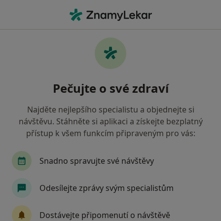
Hla
Praktický Lékař • Říčany, středočeský
Filtry
Mapa
Praktický lékař Říčany
Pečujte o své zdraví
Jak řadíme výsledky vyhledávání?
Najděte nejlepšího specialistu a objednejte si
návštěvu. Stáhněte si aplikaci a získejte bezplatný
Jakou pojišťovnu máte?
přístup k všem funkcím připraveným pro vás:
Zdravotní pojišťovna ministerstva vnitra ČR
V
Snadno spravujte své návštěvy
Odesílejte zprávy svým specialistům
Dostávejte připomenutí o návštěvě