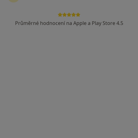
Průměrné hodnocení na Apple a Play Store 4.5
MUDr. Zuzana Škodová
Praktický lékař
21 názorů
K Hrnčířům 263, Praha
•
Mapa
Praktický lékař pro dospělé
Tento specialista nenabízí online rezervaci termínu na této adrese.
Rezervovat termín