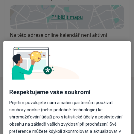
Přiblížit mapu
se otevře v nové záložce
Dostupnost
Na této adrese online kalendář není aktivní
Co mám v takové situaci udělat?
Více
o adrese
Názory
Respektujeme vaše soukromí
Přijetím povolujete nám a našim partnerům používat
Přidejte svůj názor
soubory cookie (nebo podobné technologie) ke
shromažďování údajů pro statistické účely a poskytování
obsahu na základě vašich zvyklostí při procházení. Své
24 názorů
preference můžete kdykoli zkontrolovat a aktualizovat v