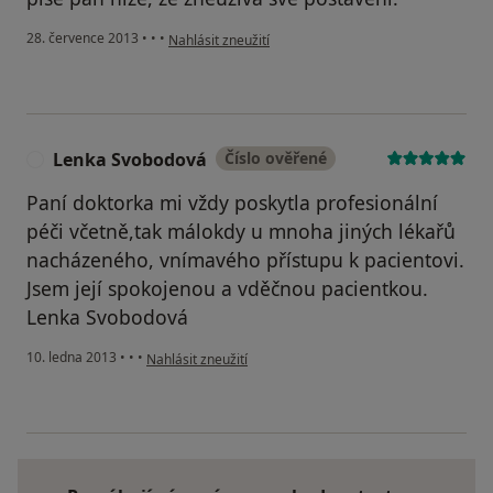
podle názoru uživatele Váš účet byl odstraněn
28. července 2013
•
•
•
Nahlásit zneužití
Lenka Svobodová
Číslo ověřené
L
Paní doktorka mi vždy poskytla profesionální
péči včetně,tak málokdy u mnoha jiných lékařů
nacházeného, vnímavého přístupu k pacientovi.
Jsem její spokojenou a vděčnou pacientkou.
Lenka Svobodová
podle názoru uživatele Lenka Svobodová
10. ledna 2013
•
•
•
Nahlásit zneužití