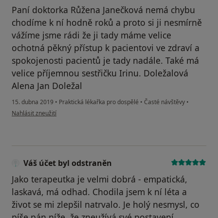
Paní doktorka Růžena Janečková nemá chybu
chodíme k ní hodně roků a proto si ji nesmírně
vážíme jsme rádi že ji tady máme velice
ochotná pěkný přístup k pacientovi ve zdraví a
spokojenosti pacientů je tady nadále. Také má
velice příjemnou sestřičku Irinu. Doležalová
Alena Jan Doležal
15. dubna 2019
•
Praktická lékařka pro dospělé
•
Časté návštěvy
•
podle názoru uživatele alena.dolezalova336@gmail.com
Nahlásit zneužití
Váš účet byl odstraněn
Jako terapeutka je velmi dobrá - empatická,
laskavá, má odhad. Chodila jsem k ní léta a
život se mi zlepšil natrvalo. Je holý nesmysl, co
píše pán níže, že zneužívá své postavení.