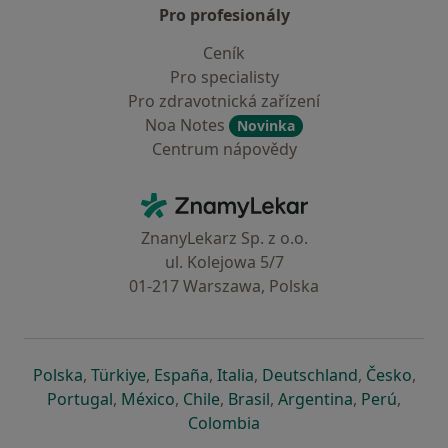
Pro profesionály
Ceník
Pro specialisty
Pro zdravotnická zařízení
Noa Notes
Novinka
Centrum nápovědy
Kontakt
ZnamyLekar - Hlavní stránka
ZnanyLekarz Sp. z o.o.
ul. Kolejowa 5/7
01-217 Warszawa, Polska
se otevře v nové záložce
se otevře v nové záložce
se otevře v nové záložce
se otevře v nové záložce
se otevře v 
se o
Polska
,
Türkiye
,
España
,
Italia
,
Deutschland
,
Česko
,
se otevře v nové záložce
se otevře v nové záložce
se otevře v nové záložce
se otevře v nové záložc
se otevře v 
se ote
Portugal
,
México
,
Chile
,
Brasil
,
Argentina
,
Perú
,
se otevře v nové záložce
Colombia