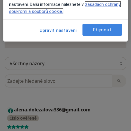
nastavení. Další informace naleznete v
zásadách ochrany
soukromí a souborů cookie.
Recenze pacientů jsou pro nás důležité.
Specialisté nemají možnost zaplatit za
odstranění nebo změnu recenze pacienta.
Přijmout
Upravit nastavení
Další informace o názorech
Další informace.
Hledejte v názorech
alena.dolezalova336@gmail.com
A
Číslo ověřené