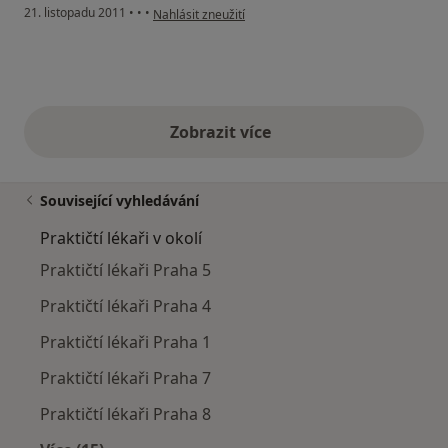
podle názoru uživatele Pacient
21. listopadu 2011
•
•
•
Nahlásit zneužití
Zobrazit více
výše uvedené názory
Související vyhledávání
Praktičtí lékaři v okolí
Praktičtí lékaři Praha 5
Praktičtí lékaři Praha 4
Praktičtí lékaři Praha 1
Praktičtí lékaři Praha 7
Praktičtí lékaři Praha 8