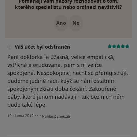
Pomáhají vám názory rozhodovat o tom,
kterého specialistu nebo ordinaci navštívit?
Ano
Ne
Váš účet byl odstraněn
Paní doktorka je úžasná, velice empatická,
vstřícná a erudovaná, jsem s ní velice
spokojená. Nespokojenci nechť se přeregistrují,
budeme jedině rádi, když se nám ostatním
spokojeným zkrátí doba čekání. Zakouřené
báby, které jenom nadávají - tak bez nich nám
bude také lépe.
podle názoru uživatele Váš účet byl odstraněn
10. dubna 2012
•
•
•
Nahlásit zneužití