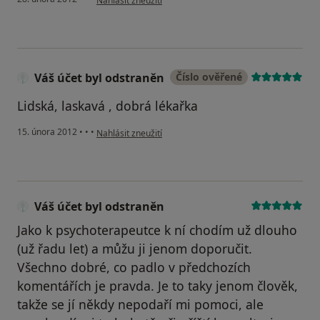
Nahlásit zneužití
Váš účet byl odstraněn
Číslo ověřené
Lidská, laskavá , dobrá lékařka
podle názoru uživatele Váš účet byl odstraněn
15. února 2012
•
•
•
Nahlásit zneužití
Váš účet byl odstraněn
Jako k psychoterapeutce k ní chodím už dlouho
(už řadu let) a můžu ji jenom doporučit.
Všechno dobré, co padlo v předchozích
komentářích je pravda. Je to taky jenom člověk,
takže se jí někdy nepodaří mi pomoci, ale