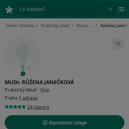
Hla
Co hledáte?
Hlavní Stránka
Praktický Lékař
Praha
Růžena Janeč
Změna města
MUDr.
RŮŽENA JANEČKOVÁ
o specializacích
Praktický lékař
·
Více
Praha
1 adresa
24 názorů
Kontaktní údaje