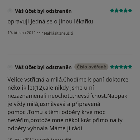
Váš účet byl odstraněn
opravuji jedná se o jinou lékařku
podle názoru uživatele Váš účet byl odstraněn
19. března 2012
•
•
•
Nahlásit zneužití
Váš účet byl odstraněn
Číslo ověřené
Velice vstřícná a milá.Chodíme k paní doktorce
několik let(12),ale nikdy jsme u ní
nezaznamenali neochotu,nevstřícnost.Naopak
je vždy milá,usměvavá a připravená
pomoci.Tomu s těmi odběry krve moc
nevěřím,protože mne několikrát přímo na ty
odběry vyhnala.Máme ji rádi.
podle názoru uživatele Váš účet byl odstraněn
28. února 2012
•
•
•