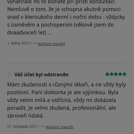
vynahradí mi to bohatě při příští konzultaci.
Nemluvě o tom, že je schopna akutně pomoci
snad v kteroukoliv denní i noční dobu - vždycky
s úsměvěm a pochopením (věkově jsem do
dvaadvaceti let) ...
podle názoru uživatele Váš účet byl odstraněn
1. ledna 2012
•
•
•
Nahlásit zneužití
Váš účet byl odstraněn
Mám zkušenosti s různými lékaři, a ne vždy byly
pozitivní. Paní doktorka je ale výjimkou. Byla
vždy velmi milá a vstřícná, vždy mi dokázala
poradit. Je velmi zkušená, profesionální, ale
zároveň lidská.
podle názoru uživatele Váš účet byl odstraněn
21. listopadu 2011
•
•
•
Nahlásit zneužití