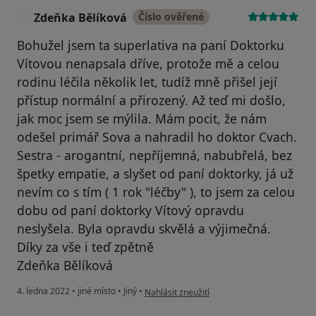
Zdeňka Bělíková
Číslo ověřené
Z
Bohužel jsem ta superlativa na paní Doktorku
Vítovou nenapsala dříve, protože mě a celou
rodinu léčila několik let, tudíž mně přišel její
přístup normální a přirozený. Až teď mi došlo,
jak moc jsem se mýlila. Mám pocit, že nám
odešel primář Sova a nahradil ho doktor Cvach.
Sestra - arogantní, nepříjemná, nabubřelá, bez
špetky empatie, a slyšet od paní doktorky, já už
nevím co s tím ( 1 rok "léčby" ), to jsem za celou
dobu od paní doktorky Vítový opravdu
neslyšela. Byla opravdu skvělá a výjimečná.
Díky za vše i teď zpětně
Zdeňka Bělíková
podle názoru uživatele Zdeňka Bělíková
4. ledna 2022
•
jiné místo
•
Jiný
•
Nahlásit zneužití