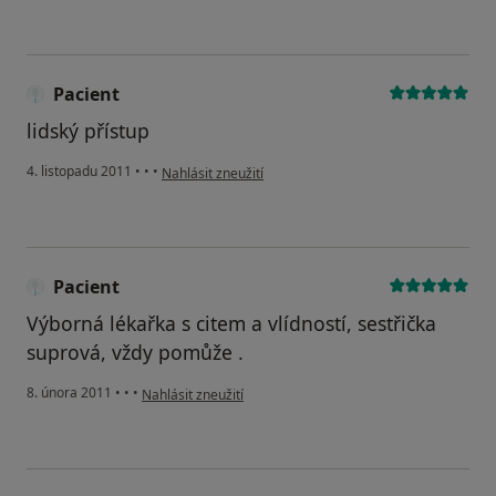
Pacient
lidský přístup
podle názoru uživatele Pacient
4. listopadu 2011
•
•
•
Nahlásit zneužití
Pacient
Výborná lékařka s citem a vlídností, sestřička
suprová, vždy pomůže .
podle názoru uživatele Pacient
8. února 2011
•
•
•
Nahlásit zneužití