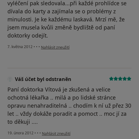
vyléčení pak sledovala...při každé prohlídce se
dívala do karty a zajímala se o problémy z
minulosti. Je ke každému laskavá. Mrzí mě, že
jsem musela kvůli změně bydliště od paní
doktorky odejít.
podle názoru uživatele Eva Maxová
7. května 2012
•
•
•
Nahlásit zneužití
Váš účet byl odstraněn
Paní doktorka Vítová je zkušená a velice
ochotná lékařka .. milá a po lidské stránce
opravu nenahraditelná .. chodím k ní už přez 30
let .. vždy dokáže poradit a pomoct .. moc jí za
to děkuji ....
podle názoru uživatele Váš účet byl odstraněn
19. února 2012
•
•
•
Nahlásit zneužití