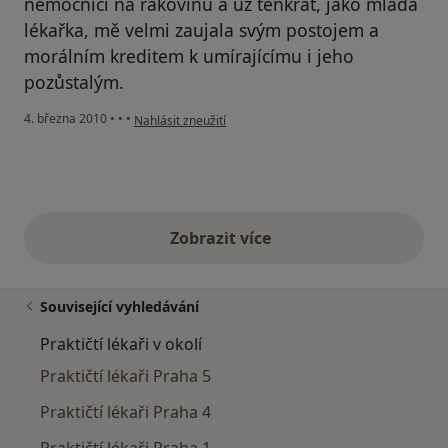
nemocnici na rakovinu a už tenkrát, jako mladá
lékařka, mě velmi zaujala svým postojem a
morálním kreditem k umírajícímu i jeho
pozůstalým.
podle názoru uživatele Váš účet byl odstraněn
4. března 2010
•
•
•
Nahlásit zneužití
Zobrazit více
výše uvedené názory
Související vyhledávání
Praktičtí lékaři v okolí
Praktičtí lékaři Praha 5
Praktičtí lékaři Praha 4
Praktičtí lékaři Praha 1