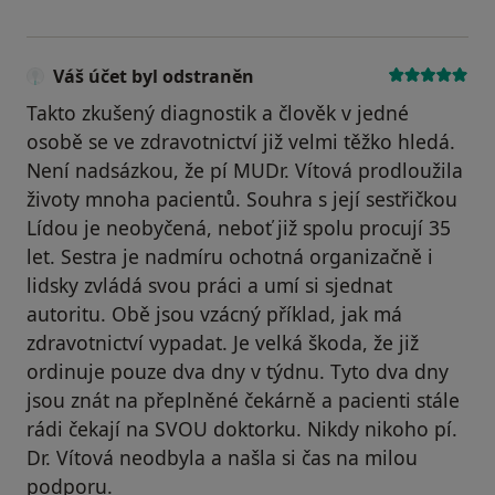
Váš účet byl odstraněn
Takto zkušený diagnostik a člověk v jedné
osobě se ve zdravotnictví již velmi těžko hledá.
Není nadsázkou, že pí MUDr. Vítová prodloužila
životy mnoha pacientů. Souhra s její sestřičkou
Lídou je neobyčená, neboť již spolu procují 35
let. Sestra je nadmíru ochotná organizačně i
lidsky zvládá svou práci a umí si sjednat
autoritu. Obě jsou vzácný příklad, jak má
zdravotnictví vypadat. Je velká škoda, že již
ordinuje pouze dva dny v týdnu. Tyto dva dny
jsou znát na přeplněné čekárně a pacienti stále
rádi čekají na SVOU doktorku. Nikdy nikoho pí.
Dr. Vítová neodbyla a našla si čas na milou
podporu.