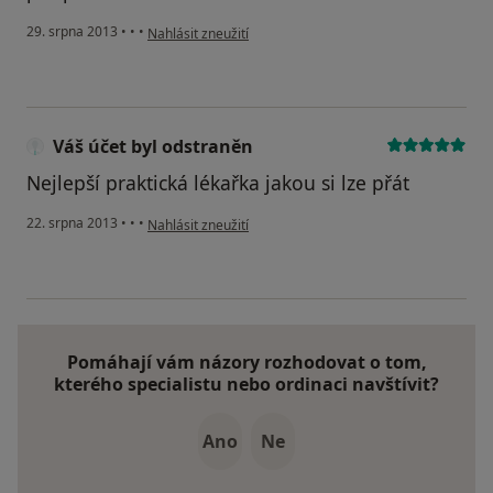
podle názoru uživatele Váš účet byl odstraněn
29. srpna 2013
•
•
•
Nahlásit zneužití
Váš účet byl odstraněn
Nejlepší praktická lékařka jakou si lze přát
podle názoru uživatele Váš účet byl odstraněn
22. srpna 2013
•
•
•
Nahlásit zneužití
Pomáhají vám názory rozhodovat o tom,
kterého specialistu nebo ordinaci navštívit?
Ano
Ne