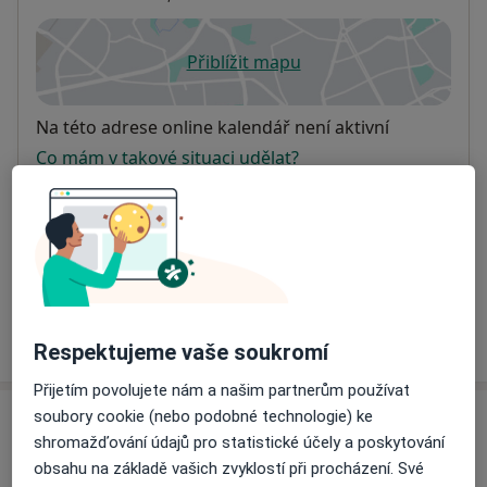
Přiblížit mapu
se otevře v nové záložce
Dostupnost
Na této adrese online kalendář není aktivní
Co mám v takové situaci udělat?
Způsoby platby (soukromé návštěvy)
Na teto adrese lékař přijímá pacienty na pojišťovnu
Detaily
Více
o adrese
Respektujeme vaše soukromí
Přijetím povolujete nám a našim partnerům používat
soubory cookie (nebo podobné technologie) ke
Názory
shromažďování údajů pro statistické účely a poskytování
obsahu na základě vašich zvyklostí při procházení. Své
Přidejte svůj názor