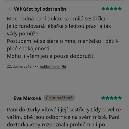
Váš účet byl odstraněn
Moc hodná paní doktorka i milá sestřička.
Je to fundovaná lékařka s letitou praxí a tak
vždy pomůže.
Postupem let se stará o mne, manželku i děti k
plné spokojenosti.
Mohu ji všem jen a pouze doporučit!
podle názoru uživatele Váš účet byl odstraněn
22. dubna 2013
•
•
•
Nahlásit zneužití
Eva Maxová
Číslo ověřené
E
Paní doktorky Vítové i její sestřičky Lídy si velice
vážím, obě jsou odbornice na svém místě. Paní
doktorka vždy rozpoznala problém a i po