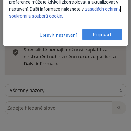
preference můžete kdykoli zkontrolovat a aktualizovat v
nastavení. Další informace naleznete v
zásadách ochrany
soukromí a souborů cookie.
19 názorů
Přijmout
Upravit nastavení
Recenze pacientů jsou pro nás důležité.
Specialisté nemají možnost zaplatit za
odstranění nebo změnu recenze pacienta.
Další informace o názorech
Další informace.
Hledejte v názorech