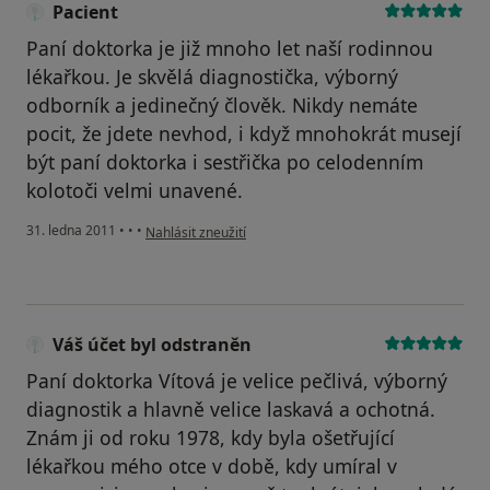
Pacient
Paní doktorka je již mnoho let naší rodinnou
lékařkou. Je skvělá diagnostička, výborný
odborník a jedinečný člověk. Nikdy nemáte
pocit, že jdete nevhod, i když mnohokrát musejí
být paní doktorka i sestřička po celodenním
kolotoči velmi unavené.
podle názoru uživatele Pacient
31. ledna 2011
•
•
•
Nahlásit zneužití
Váš účet byl odstraněn
Paní doktorka Vítová je velice pečlivá, výborný
diagnostik a hlavně velice laskavá a ochotná.
Znám ji od roku 1978, kdy byla ošetřující
lékařkou mého otce v době, kdy umíral v