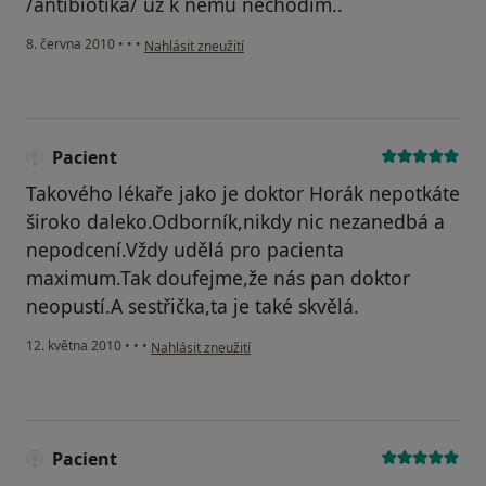
/antibiotika/ už k němu nechodím..
podle názoru uživatele Pacient
8. června 2010
•
•
•
Nahlásit zneužití
Pacient
Takového lékaře jako je doktor Horák nepotkáte
široko daleko.Odborník,nikdy nic nezanedbá a
nepodcení.Vždy udělá pro pacienta
maximum.Tak doufejme,že nás pan doktor
neopustí.A sestřička,ta je také skvělá.
podle názoru uživatele Pacient
12. května 2010
•
•
•
Nahlásit zneužití
Pacient