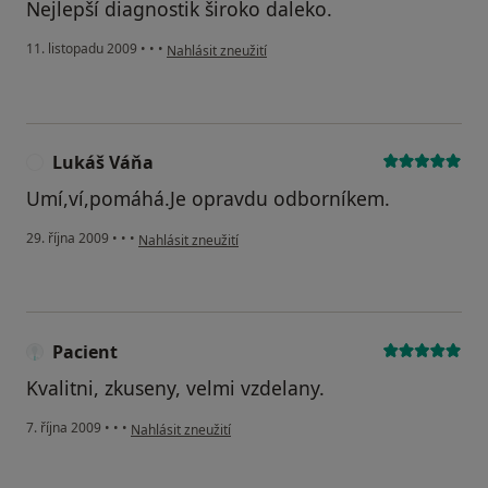
Nejlepší diagnostik široko daleko.
podle názoru uživatele Pacient
11. listopadu 2009
•
•
•
Nahlásit zneužití
Lukáš Váňa
L
Umí,ví,pomáhá.Je opravdu odborníkem.
podle názoru uživatele Lukáš Váňa
29. října 2009
•
•
•
Nahlásit zneužití
Pacient
Kvalitni, zkuseny, velmi vzdelany.
podle názoru uživatele Pacient
7. října 2009
•
•
•
Nahlásit zneužití