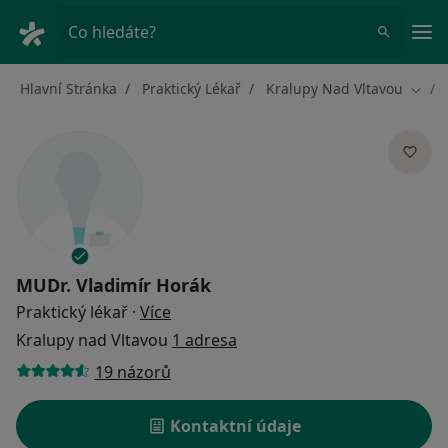
Hla
Co hledáte?
Hlavní Stránka
Praktický Lékař
Kralupy Nad Vltavou
Změn
MUDr.
Vladimír Horák
o specializacích
Praktický lékař
·
Více
Kralupy nad Vltavou
1 adresa
19 názorů
Kontaktní údaje