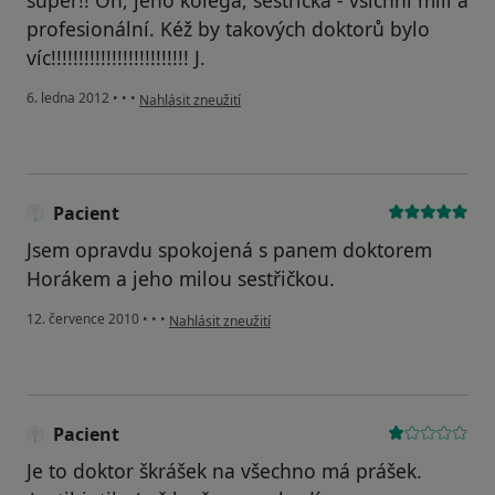
super!! On, jeho kolega, sestřička - všichni milí a
profesionální. Kéž by takových doktorů bylo
víc!!!!!!!!!!!!!!!!!!!!!!!!! J.
podle názoru uživatele Váš účet byl odstraněn
6. ledna 2012
•
•
•
Nahlásit zneužití
Pacient
Jsem opravdu spokojená s panem doktorem
Horákem a jeho milou sestřičkou.
podle názoru uživatele Pacient
12. července 2010
•
•
•
Nahlásit zneužití
Pacient
Je to doktor škrášek na všechno má prášek.