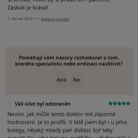
Záskok je kráva!
podle názoru uživatele Váš účet byl odstraněn
7. června 2012
•
•
•
Nahlásit zneužití
Pomáhají vám názory rozhodovat o tom,
kterého specialistu nebo ordinaci navštívit?
Ano
Ne
Váš účet byl odstraněn
Nevím, jak může tento doktor mít záporné
hodnocení. Je to profík. V létě jsem byl i u jeho
kolegy, nějaký mladý pan doktor, byl taky