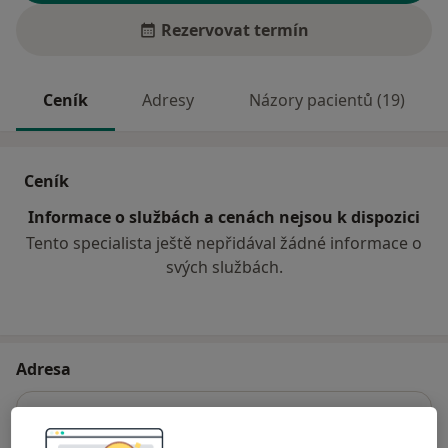
Rezervovat termín
Ceník
Adresy
Názory pacientů (19)
Ceník
Informace o službách a cenách nejsou k dispozici
Tento specialista ještě nepřidával žádné informace o
svých službách.
Adresa
Ordinace PL pro dospělé
E. Beneše 695,
Kralupy nad Vltavou
27801