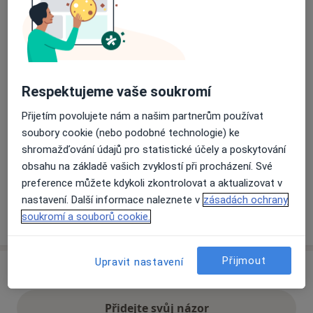
Přiblížit mapu
se otevře v nové záložce
Dostupnost
Na této adrese online kalendář není aktivní
Respektujeme vaše soukromí
Co mám v takové situaci udělat?
Přijetím povolujete nám a našim partnerům používat
soubory cookie (nebo podobné technologie) ke
Způsoby platby (soukromé návštěvy)
shromažďování údajů pro statistické účely a poskytování
Na teto adrese lékař přijímá pacienty na pojišťovnu
obsahu na základě vašich zvyklostí při procházení. Své
Detaily
preference můžete kdykoli zkontrolovat a aktualizovat v
nastavení. Další informace naleznete v
zásadách ochrany
Více
soukromí a souborů cookie.
o adrese
Přijmout
Upravit nastavení
Názory
Přidejte svůj názor