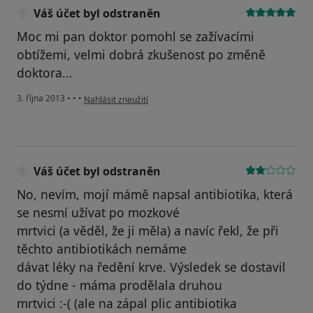
Váš účet byl odstraněn
Moc mi pan doktor pomohl se zažívacími
obtížemi, velmi dobrá zkušenost po změně
doktora...
podle názoru uživatele Váš účet byl odstraněn
3. října 2013
•
•
•
Nahlásit zneužití
Váš účet byl odstraněn
No, nevím, mojí mámě napsal antibiotika, která
se nesmí užívat po mozkové
mrtvici (a věděl, že ji měla) a navíc řekl, že při
těchto antibiotikách nemáme
dávat léky na ředění krve. Výsledek se dostavil
do týdne - máma prodělala druhou
mrtvici :-( (ale na zápal plic antibiotika