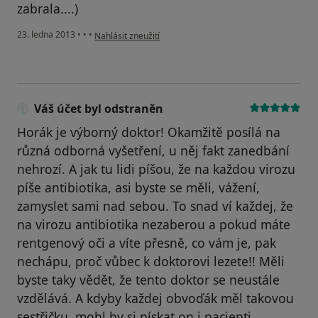
zabrala....)
podle názoru uživatele Váš účet byl odstraněn
23. ledna 2013
•
•
•
Nahlásit zneužití
Váš účet byl odstraněn
Horák je výborný doktor! Okamžitě posílá na
různá odborná vyšetření, u něj fakt zanedbání
nehrozí. A jak tu lidi píšou, že na každou virozu
píše antibiotika, asi byste se měli, vážení,
zamyslet sami nad sebou. To snad ví každej, že
na virozu antibiotika nezaberou a pokud máte
rentgenový oči a víte přesně, co vám je, pak
nechápu, proč vůbec k doktorovi lezete!! Měli
byste taky vědět, že tento doktor se neustále
vzdělává. A kdyby každej obvoďák měl takovou
sestřičku, mohl by si pískat on i pacienti.