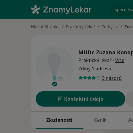
specializ
Hlavní Stránka
Praktický Lékař
Zdiby
Zuz
Změna m
MUDr.
Zuzana Kono
o sp
Praktický lékař
·
Více
Zdiby
1 adresa
9 názorů
Kontaktní údaje
Zkušenosti
Ceník
A