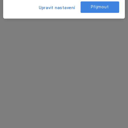
T. G. Masaryka 29, Neratovice
•
Mapa
Přijmout
Upravit nastavení
MUDr. Hana Pávková
Tento specialista nenabízí online rezervaci termínu na této adrese.
Rezervovat termín
K dispozici jsou specialisté
Tito specialisté se nacházejí mimo Neratovice,
středočeský, v oblastech blízkých vašemu
vyhledávání.