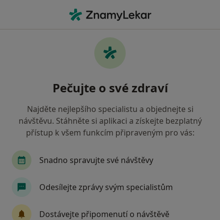
Hla
Praktický Lékař • Neratovice, středočeský
Filtry
• 1
Mapa
Doporučení praktičtí lékaři s
Pečujte o své zdraví
Zaměstnanecká pojišťovna Škoda
Neratovice
Najděte nejlepšího specialistu a objednejte si
Jak řadíme výsledky vyhledávání?
návštěvu. Stáhněte si aplikaci a získejte bezplatný
přístup k všem funkcím připraveným pro vás:
Snadno spravujte své návštěvy
Odesílejte zprávy svým specialistům
Dostávejte připomenutí o návštěvě
MUDr. Rodion Schwarz