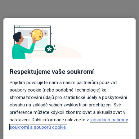
9 názorů
Dr. E. Beneše 1545, Neratovice
•
Mapa
Privátní plicní lékař
Tento specialista nenabízí online rezervaci termínu na této adrese.
Rezervovat termín
Respektujeme vaše soukromí
Přijetím povolujete nám a našim partnerům používat
soubory cookie (nebo podobné technologie) ke
shromažďování údajů pro statistické účely a poskytování
obsahu na základě vašich zvyklostí při procházení. Své
preference můžete kdykoli zkontrolovat a aktualizovat v
MUDr. Hana Pávková (Kundrátová)
nastavení. Další informace naleznete v
zásadách ochrany
·
Více
Praktický lékař
soukromí a souborů cookie.
3 názory