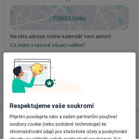
Přiblížit mapu
se otevře v nové záložce
Dostupnost
Na této adrese online kalendář není aktivní
Co mám v takové situaci udělat?
Způsoby platby (soukromé návštěvy)
Na teto adrese lékař přijímá pacienty na pojišťovnu
Detaily
Více
o adrese
Respektujeme vaše soukromí
Přijetím povolujete nám a našim partnerům používat
Názory
soubory cookie (nebo podobné technologie) ke
shromažďování údajů pro statistické účely a poskytování
Přidejte svůj názor
obsahu na základě vašich zvyklostí při procházení. Své