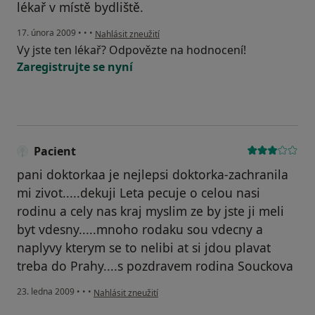
lékař v místě bydliště.
podle názoru uživatele Pacient
17. února 2009
•
•
•
Nahlásit zneužití
Vy jste ten lékař? Odpovězte na hodnocení!
Zaregistrujte se nyní
Pacient
pani doktorkaa je nejlepsi doktorka-zachranila
mi zivot.....dekuji Leta pecuje o celou nasi
rodinu a cely nas kraj myslim ze by jste ji meli
byt vdesny.....mnoho rodaku sou vdecny a
naplyvy kterym se to nelibi at si jdou plavat
treba do Prahy....s pozdravem rodina Souckova
podle názoru uživatele Pacient
23. ledna 2009
•
•
•
Nahlásit zneužití