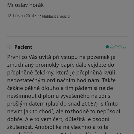
Miloslav horák
podle názoru uživatele Váš účet byl odstraněn
18. března 2014
•
•
•
Nahlásit zneužití
Pacient
První co Vás uvítá při vstupu na pozemek je
zmuchlaný promoklý papír, dále vejdete do
přeplněné čekárny, která je přeplněná kvůli
nedostatečným ordinačním hodinám. Takže
čekáte pěkně dlouho a tím pádem si nejde
nevšimnout diplomu vyvěšeného na zdi s
prošlým datem (platí do snad 2005?)- s tímto
nevím jak to chodí, ale rozhodně to nepůsobí
dobře. Ale to vem čert, důležitá je osobní
zkušenost. Antibiotika na všechno a to ta