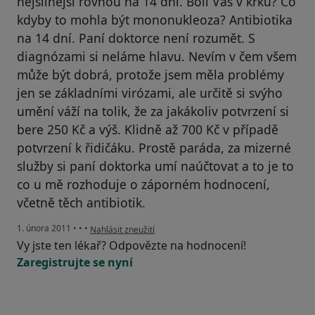
nejsilnější rovnou na 14 dní. Bolí Vás v krku? Co
kdyby to mohla být mononukleoza? Antibiotika
na 14 dní. Paní doktorce není rozumět. S
diagnózami si neláme hlavu. Nevím v čem všem
může být dobrá, protože jsem měla problémy
jen se základními virózami, ale určitě si svýho
umění váží na tolik, že za jakákoliv potvrzení si
bere 250 Kč a výš. Klidně až 700 Kč v případě
potvrzení k řidičáku. Prostě paráda, za mizerné
služby si paní doktorka umí naúčtovat a to je to
co u mě rozhoduje o záporném hodnocení,
včetně těch antibiotik.
podle názoru uživatele Pacient
1. února 2011
•
•
•
Nahlásit zneužití
Vy jste ten lékař? Odpovězte na hodnocení!
Zaregistrujte se nyní