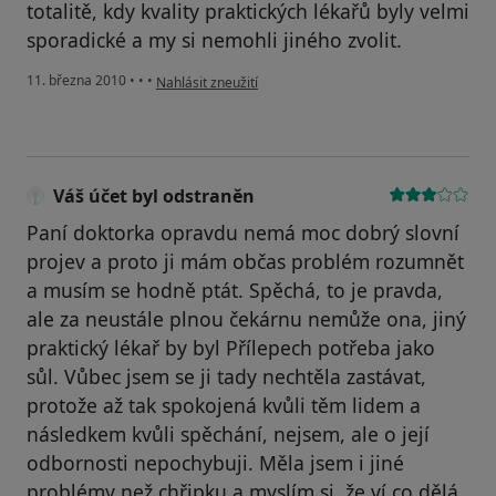
totalitě, kdy kvality praktických lékařů byly velmi
sporadické a my si nemohli jiného zvolit.
podle názoru uživatele Váš účet byl odstraněn
11. března 2010
•
•
•
Nahlásit zneužití
Váš účet byl odstraněn
Paní doktorka opravdu nemá moc dobrý slovní
projev a proto ji mám občas problém rozumnět
a musím se hodně ptát. Spěchá, to je pravda,
ale za neustále plnou čekárnu nemůže ona, jiný
praktický lékař by byl Přílepech potřeba jako
sůl. Vůbec jsem se ji tady nechtěla zastávat,
protože až tak spokojená kvůli těm lidem a
následkem kvůli spěchání, nejsem, ale o její
odbornosti nepochybuji. Měla jsem i jiné
problémy než chřipku a myslím si, že ví co dělá