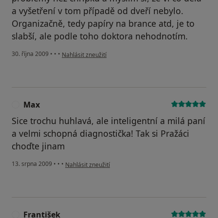
a vyšetření v tom případě od dveří nebylo.
Organizačně, tedy papíry na brance atd, je to
slabší, ale podle toho doktora nehodnotím.
podle názoru uživatele Váš účet byl odstraněn
30. října 2009
•
•
•
Nahlásit zneužití
Max
M
Sice trochu huhlavá, ale inteligentní a milá paní
a velmi schopná diagnostička! Tak si Pražáci
choďte jinam
podle názoru uživatele Max
13. srpna 2009
•
•
•
Nahlásit zneužití
František
F