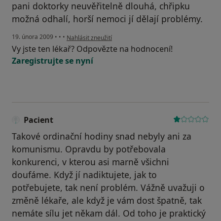
pani doktorky neuvěřitelně dlouhá, chřipku
možná odhalí, horší nemoci jí dělají problémy.
podle názoru uživatele Eva
19. února 2009
•
•
•
Nahlásit zneužití
Vy jste ten lékař? Odpovězte na hodnocení!
Zaregistrujte se nyní
Pacient
Takové ordinační hodiny snad nebyly ani za
komunismu. Opravdu by potřebovala
konkurenci, v kterou asi marně všichni
doufáme. Když jí nadiktujete, jak to
potřebujete, tak není problém. Vážně uvažuji o
změně lékaře, ale když je vám dost špatně, tak
nemáte sílu jet někam dál. Od toho je praktický