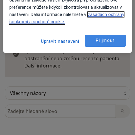
preference můžete kdykoli zkontrolovat a aktualizovat v
nastavení. Další informace naleznete v
zásadách ochrany
soukromí a souborů cookie.
10 názorů
Přijmout
Upravit nastavení
Recenze pacientů jsou pro nás důležité.
Specialisté nemají možnost zaplatit za
odstranění nebo změnu recenze pacienta.
Další informace o názorech
Další informace.
Hledejte v názorech