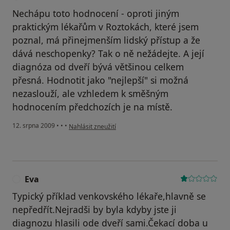
Nechápu toto hodnocení - oproti jiným
praktickým lékařům v Roztokách, které jsem
poznal, má přinejmenším lidský přístup a že
dává neschopenky? Tak o ně nežádejte. A její
diagnóza od dveří bývá většinou celkem
přesná. Hodnotit jako "nejlepší" si možná
nezaslouží, ale vzhledem k směšným
hodnocením předchozích je na místě.
podle názoru uživatele František
12. srpna 2009
•
•
•
Nahlásit zneužití
Eva
E
Typický příklad venkovského lékaře,hlavně se
nepředřít.Nejradši by byla kdyby jste ji
diagnozu hlasili ode dveří sami.Čekací doba u