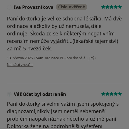
Iva Provaznikova
Číslo ověřené
I
Paní doktorka je velice schopna lékařka. Má dvě
ordinace a ačkoliv by už nemusela,stále
ordinuje. Škoda že se k některým negativním
recenzím nemůže vyjádřit...(lékařské tajemství)
Za mě 5 hvězdiček.
13. března 2025
•
Sam. ordinace PL - pro dospělé
•
Jiný
•
podle názoru uživatele Iva Provaznikova
Nahlásit zneužití
Váš účet byl odstraněn
Paní doktorky si velmi vážím ,jsem spokojený s
diagnozami,nikdy jsem neměl sebemenší
problém,naopak náznak něčeho a už mě paní
Doktorka žene na podrobnější vyšetření