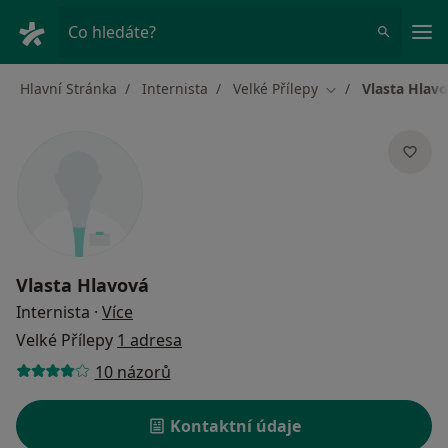
Hla
Co hledáte?
Hlavní Stránka
Internista
Velké Přílepy
Vlasta Hlav
Změna města
Vlasta Hlavová
o specializacích
Internista
·
Více
Velké Přílepy
1 adresa
10 názorů
Kontaktní údaje