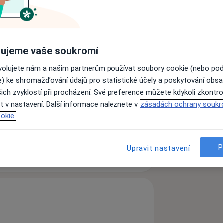
ní medicinu
ujeme vaše soukromí
ovolujete nám a našim partnerům používat soubory cookie (nebo po
e) ke shromažďování údajů pro statistické účely a poskytování obs
ich zvyklostí při procházení. Své preference můžete kdykoli zkontro
myoskeletalní mediciny/
t v nastavení. Další informace naleznete v
zásadách ochrany soukr
lesti/
okie.
ití laseru v medicině/
P
Upravit nastavení
zkušenostech
šení pro Vaše zdraví - kvalifikovanou
kého lékaře rozšířenou o
áce se vyznačuje individuálním
přizpůsobenou terapií.