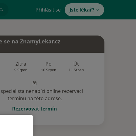
Přihlásit se
Jste lékař?
e se na ZnamyLekar.cz
Zítra
Po
Út
St
Čt
9 Srpen
10 Srpen
11 Srpen
12 Srpen
13 Srp
specialista nenabízí online rezervaci
termínu na této adrese.
Rezervovat termín