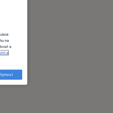
dobné
ahu na
lovat a
omí a
řijmout