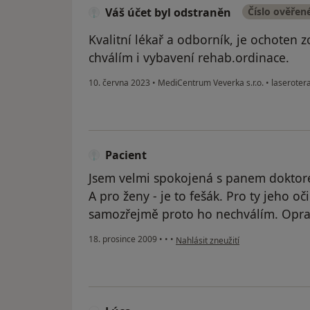
Váš účet byl odstraněn
Číslo ověřen
Kvalitní lékař a odborník, je ochoten 
chválím i vybavení rehab.ordinace.
10. června 2023
•
MediCentrum Veverka s.r.o.
•
laseroter
Pacient
Jsem velmi spokojená s panem doktor
A pro ženy - je to fešák. Pro ty jeho oč
samozřejmě proto ho nechválím. Oprav
podle názoru uživatele Pacient
18. prosince 2009
•
•
•
Nahlásit zneužití