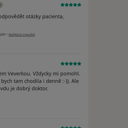
é
zodpovědět otázky pacienta,
podle názoru uživatele Váš účet byl odstraněn
apie
•
Nahlásit zneužití
em Veverkou. Vždycky mi pomohl.
i bych tam chodila i denně :-)). Ale
du je dobrý doktor.