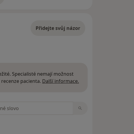
adrese
naší tělocvičně
Přidejte svůj názor
žité. Specialisté nemají možnost
Další informace o názor
 recenze pacienta.
Další informace.
zorech