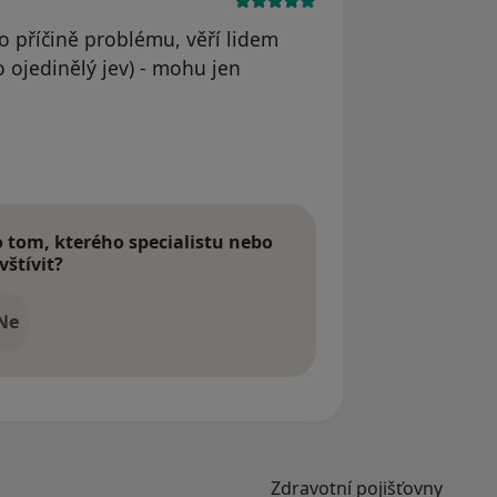
po příčině problému, věří lidem
to ojedinělý jev) - mohu jen
tom, kterého specialistu nebo
vštívit?
Ne
Zdravotní pojišťovny