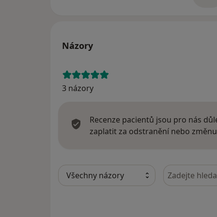
o 
• reflexologii, léčebnou tělesnou výchovu v 
Názory
3 názory
Recenze pacientů jsou pro nás důle
zaplatit za odstranění nebo změnu
Hledejte v ná