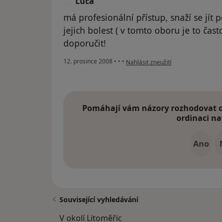
Lúca
L
má profesionální přístup, snaží se jít 
jejich bolest ( v tomto oboru je to čas
doporučit!
podle názoru uživatele Lúca
12. prosince 2008
•
•
•
Nahlásit zneužití
Pomáhají vám názory rozhodovat o 
ordinaci na
Ano
Související vyhledávání
V okolí Litoměřic