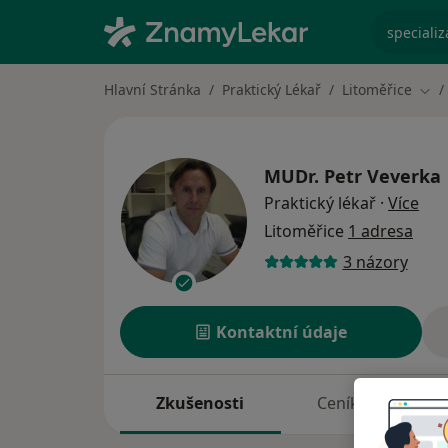
specializ
Hlavní Stránka
Praktický Lékař
Litoměřice
Změ
MUDr.
Petr Veverka
o sp
Praktický lékař
·
Více
Litoměřice
1 adresa
3 názory
Kontaktní údaje
Zkušenosti
Ceník
A