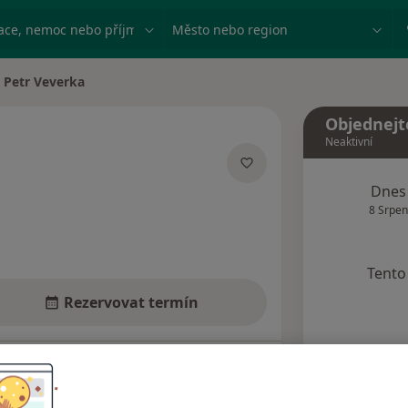
ace, nemoc nebo příjmení
Město nebo region
Petr Veverka
na města
Objednejt
Neaktivní
ecializacích
Dnes
8 Srpen
Tento 
Rezervovat termín
dresy
Názory pacientů (3)