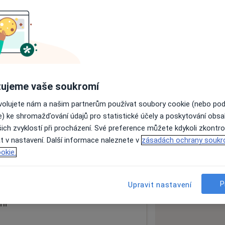
ách nejsou k dispozici
ádné informace o svých službách.
ujeme vaše soukromí
ovolujete nám a našim partnerům používat soubory cookie (nebo po
e) ke shromažďování údajů pro statistické účely a poskytování obs
ich zvyklostí při procházení. Své preference můžete kdykoli zkontro
lé
t v nastavení. Další informace naleznete v
zásadách ochrany soukr
okie.
 mapu
 otevře v nové záložce
P
Upravit nastavení
ní