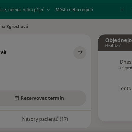
ace, nemoc nebo příjmení
Město nebo region
na Zgrochová
města
Objednejt
Neaktivní
ová
ecializacích
Dnes
7 Srpen
Tento 
Rezervovat termín
Názory pacientů (17)