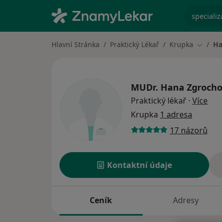
specializ
Hlavní Stránka
Praktický Lékař
Krupka
Ha
Změna 
MUDr.
Hana Zgroch
o sp
Praktický lékař
·
Více
Krupka
1 adresa
17 názorů
Kontaktní údaje
Ceník
Adresy