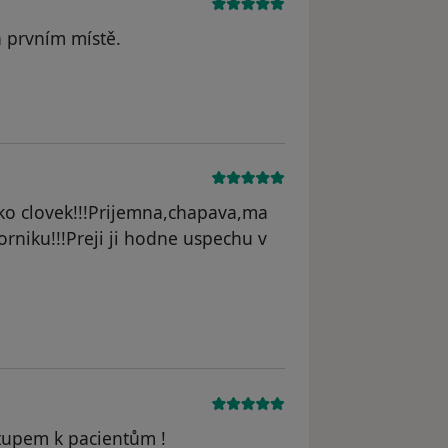
a prvním místě.
jako clovek!!!Prijemna,chapava,ma
rniku!!!Preji ji hodne uspechu v
dstraněn
stupem k pacientům !