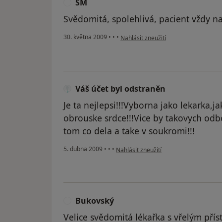
SM
S
Svědomitá, spolehlivá, pacient vždy n
podle názoru uživatele SM
30. května 2009
•
•
•
Nahlásit zneužití
Váš účet byl odstraněn
Je ta nejlepsi!!!Vyborna jako lekarka,
obrouske srdce!!!Vice by takovych odbo
tom co dela a take v soukromi!!!
podle názoru uživatele Váš účet byl o
5. dubna 2009
•
•
•
Nahlásit zneužití
Bukovský
B
Velice svědomitá lékařka s vřelým pří