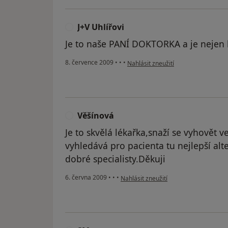
J+V Uhlířovi
J
Je to naše PANÍ DOKTORKA a je nejen 
podle názoru uživatele J+V Uhlířovi
8. července 2009
•
•
•
Nahlásit zneužití
Věšínová
V
Je to skvělá lékařka,snaží se vyhovět 
vyhledává pro pacienta tu nejlepší al
dobré specialisty.Děkuji
podle názoru uživatele Věšínová
6. června 2009
•
•
•
Nahlásit zneužití