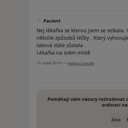
Pacient
Nej lékařka se kterou jsem se setkala. 
několik způsobů léčby . Který vyhovuje
taková stále zůstala .
Lékařka na svém místě
podle názoru uživatele Pacient
13. srpna 2010
•
•
•
Nahlásit zneužití
Pomáhají vám názory rozhodovat o 
ordinaci na
Ano