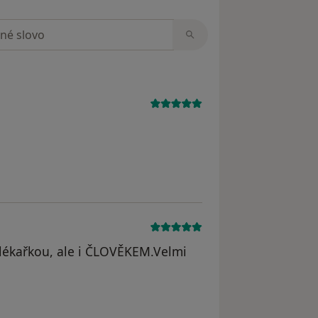
zorech
yl odstraněn
lékařkou, ale i ČLOVĚKEM.Velmi
dstraněn