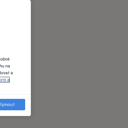
dobné
ahu na
lovat a
omí a
řijmout