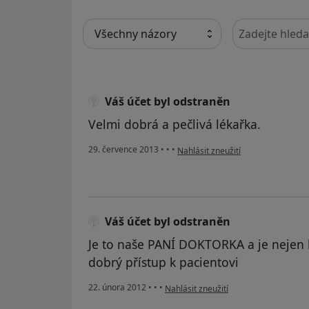
Hledejte v ná
Váš účet byl odstraněn
Velmi dobrá a pečlivá lékařka.
podle názoru uživatele Váš účet b
29. července 2013
•
•
•
Nahlásit zneužití
Váš účet byl odstraněn
Je to naše PANÍ DOKTORKA a je nejen 
dobrý přístup k pacientovi
podle názoru uživatele Váš účet byl o
22. února 2012
•
•
•
Nahlásit zneužití