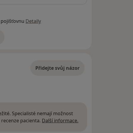
 pojišťovnu
Detaily
adrese
Přidejte svůj názor
žité. Specialisté nemají možnost
Další informace o názor
 recenze pacienta.
Další informace.