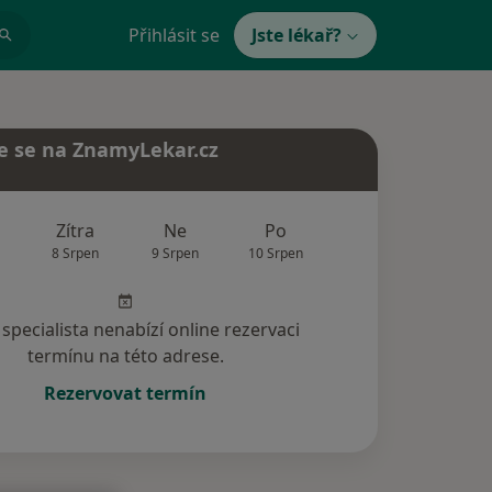
Přihlásit se
Jste lékař?
e se na ZnamyLekar.cz
Zítra
Ne
Po
Út
St
8 Srpen
9 Srpen
10 Srpen
11 Srpen
12 Srp
specialista nenabízí online rezervaci
termínu na této adrese.
Rezervovat termín