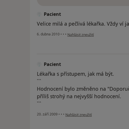
Pacient
Velice milá a pečlivá lékařka. Vždy ví 
podle názoru uživatele Pacient
6. dubna 2010
•
•
•
Nahlásit zneužití
Pacient
Lékařka s přístupem, jak má být.
```
Hodnocení bylo změněno na "Doporuč
příliš strohý na nejvyšší hodnocení.
```
podle názoru uživatele Pacient
20. září 2009
•
•
•
Nahlásit zneužití