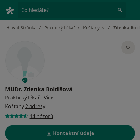
Hla
Co hledáte?
Hlavní Stránka
Praktický Lékař
Košťany
Zdenka Bold
Změna města
MUDr.
Zdenka Boldišová
o specializacích
Praktický lékař
·
Více
Košťany
2 adresy
14 názorů
Kontaktní údaje