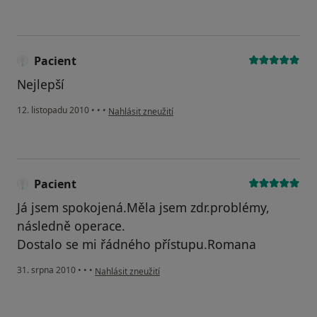
Pacient
Nejlepší
podle názoru uživatele Pacient
12. listopadu 2010
•
•
•
Nahlásit zneužití
Pacient
Já jsem spokojená.Měla jsem zdr.problémy,
následně operace.
Dostalo se mi řádného přístupu.Romana
podle názoru uživatele Pacient
31. srpna 2010
•
•
•
Nahlásit zneužití