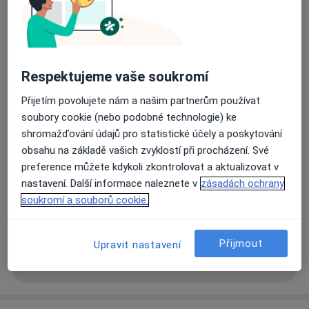
Ord. praktického lékaře pro dospělé
Revoluční 240,
Košťany
417 23
Respektujeme vaše soukromí
Přiblížit mapu
se otevře v nové záložce
Přijetím povolujete nám a našim partnerům používat
soubory cookie (nebo podobné technologie) ke
Dostupnost
Na této adrese online kalendář není aktivní
shromažďování údajů pro statistické účely a poskytování
obsahu na základě vašich zvyklostí při procházení. Své
Co mám v takové situaci udělat?
preference můžete kdykoli zkontrolovat a aktualizovat v
nastavení. Další informace naleznete v
zásadách ochrany
Způsoby platby (soukromé návštěvy)
soukromí a souborů cookie.
Na teto adrese lékař přijímá pacienty na pojišťovnu
Detaily
Přijmout
Upravit nastavení
Více
o adrese