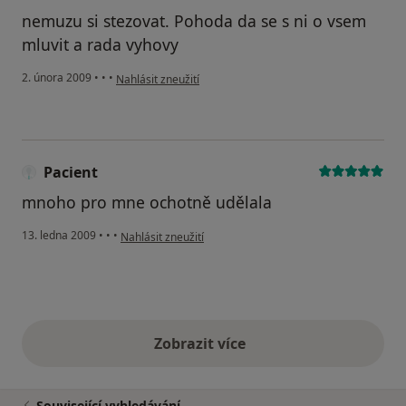
nemuzu si stezovat. Pohoda da se s ni o vsem
mluvit a rada vyhovy
podle názoru uživatele pacient
2. února 2009
•
•
•
Nahlásit zneužití
Pacient
mnoho pro mne ochotně udělala
podle názoru uživatele Pacient
13. ledna 2009
•
•
•
Nahlásit zneužití
Zobrazit více
výše uvedené názory
Související vyhledávání