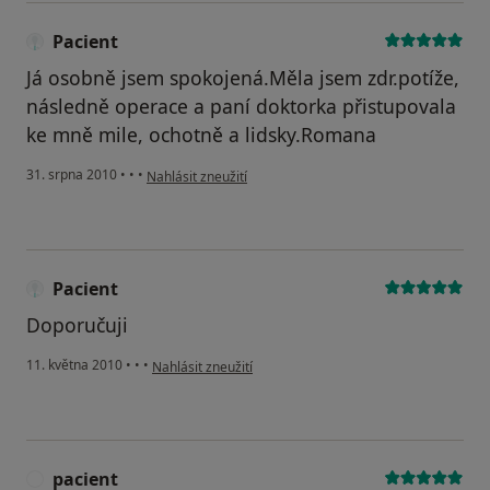
Pacient
Já osobně jsem spokojená.Měla jsem zdr.potíže,
následně operace a paní doktorka přistupovala
ke mně mile, ochotně a lidsky.Romana
podle názoru uživatele Pacient
31. srpna 2010
•
•
•
Nahlásit zneužití
Pacient
Doporučuji
podle názoru uživatele Pacient
11. května 2010
•
•
•
Nahlásit zneužití
pacient
P