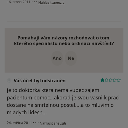
podle názoru uživatele Pacient
16. srpna 2011
•
•
•
Nahlásit zneužití
Pomáhají vám názory rozhodovat o tom,
kterého specialistu nebo ordinaci navštívit?
Ano
Ne
Váš účet byl odstraněn
je to doktorka ktera nema vubec zajem
pacientum pomoc...akorad je svou vasni k praci
dostane na smrtelnou postel....a to mluvim o
mladych lidech...
podle názoru uživatele Váš účet byl odstraněn
24. května 2011
•
•
•
Nahlásit zneužití