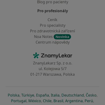
Blog pro pacienty
Pro profesionály
Ceník
Pro specialisty
Pro zdravotnická zařízení
Noa Notes
Novinka
Centrum nápovědy
Kontakt
ZnamyLekar - Hlavní stránka
ZnanyLekarz Sp. z o.o.
ul. Kolejowa 5/7
01-217 Warszawa, Polska
se otevře v nové záložce
se otevře v nové záložce
se otevře v nové záložce
se otevře v nové záložce
se otevře v 
se o
Polska
,
Türkiye
,
España
,
Italia
,
Deutschland
,
Česko
,
se otevře v nové záložce
se otevře v nové záložce
se otevře v nové záložce
se otevře v nové záložc
se otevře v 
se ote
Portugal
,
México
,
Chile
,
Brasil
,
Argentina
,
Perú
,