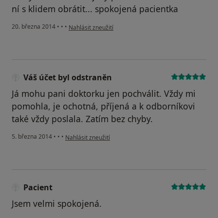
ní s klidem obrátit... spokojená pacientka
podle názoru uživatele Váš účet byl odstraněn
20. března 2014
•
•
•
Nahlásit zneužití
Váš účet byl odstraněn
Já mohu pani doktorku jen pochválit. Vždy mi
pomohla, je ochotná, příjená a k odborníkovi
také vždy poslala. Zatím bez chyby.
podle názoru uživatele Váš účet byl odstraněn
5. března 2014
•
•
•
Nahlásit zneužití
Pacient
Jsem velmi spokojená.