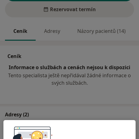
Rezervovat termín
Ceník
Adresy
Názory pacientů (14)
Ceník
Informace o službách a cenách nejsou k dispozici
Tento specialista ještě nepřidával žádné informace o
svých službách.
Adresy (2)
Adresa 1
Adresa 2