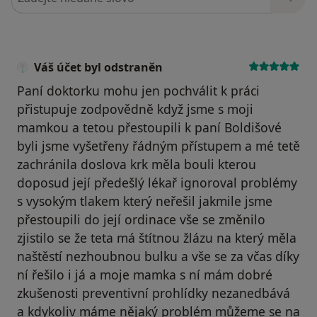
Váš účet byl odstraněn
Paní doktorku mohu jen pochválit k práci
přistupuje zodpovědně když jsme s moji
mamkou a tetou přestoupili k paní Boldišové
byli jsme vyšetřeny řádným přístupem a mé tetě
zachránila doslova krk měla bouli kterou
doposud její předešlý lékař ignoroval problémy
s vysokým tlakem který neřešil jakmile jsme
přestoupili do její ordinace vše se změnilo
zjistilo se že teta má štítnou žlázu na který měla
naštěstí nezhoubnou bulku a vše se za včas díky
ní řešilo i já a moje mamka s ní mám dobré
zkušenosti preventivní prohlídky nezanedbává
a kdykoliv máme nějaký problém můžeme se na