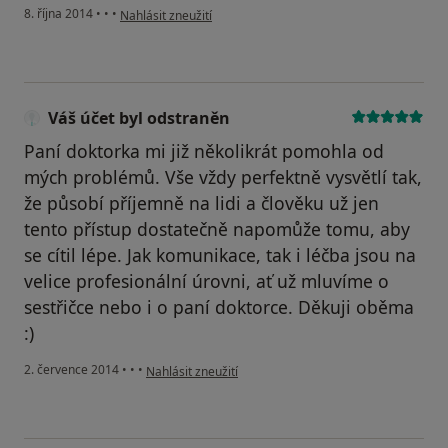
podle názoru uživatele pucaci
8. října 2014
•
•
•
Nahlásit zneužití
Váš účet byl odstraněn
Paní doktorka mi již několikrát pomohla od
mých problémů. Vše vždy perfektně vysvětlí tak,
že působí příjemně na lidi a člověku už jen
tento přístup dostatečně napomůže tomu, aby
se cítil lépe. Jak komunikace, tak i léčba jsou na
velice profesionální úrovni, ať už mluvíme o
sestřičce nebo i o paní doktorce. Děkuji oběma
:)
podle názoru uživatele Váš účet byl odstraněn
2. července 2014
•
•
•
Nahlásit zneužití