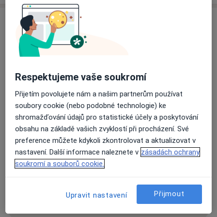
Adresa
praktický lékař pro dospělé
Olomoucká 173,
Šternberk
614-00
Respektujeme vaše soukromí
Přiblížit mapu
se otevře v nové záložce
Přijetím povolujete nám a našim partnerům používat
soubory cookie (nebo podobné technologie) ke
Dostupnost
Na této adrese online kalendář není aktivní
shromažďování údajů pro statistické účely a poskytování
Co mám v takové situaci udělat?
obsahu na základě vašich zvyklostí při procházení. Své
preference můžete kdykoli zkontrolovat a aktualizovat v
nastavení. Další informace naleznete v
zásadách ochrany
Způsoby platby (soukromé návštěvy)
soukromí a souborů cookie.
Na teto adrese lékař přijímá pacienty na pojišťovnu
Detaily
Přijmout
Upravit nastavení
Více
o adrese