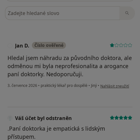
Hledejte v názorech
Jan D.
Číslo ověřené
J
Hledal jsem náhradu za původního doktora, ale
odměnou mi byla neprofesionalita a arogance
paní doktorky. Nedoporučuji.
podle názoru uživatele 
3. července 2026
•
praktický lékař pro dospělé
•
Jiný
•
Nahlásit zneužití
Váš účet byl odstraněn
.Paní doktorka je empatická s lidským
přístupem.