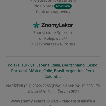
Pro zdravotnická zařízení
Noa Notes
Novinka
Centrum nápovědy
Kontakt
ZnamyLekar - Hlavní stránka
ZnanyLekarz Sp. z o.o.
ul. Kolejowa 5/7
01-217 Warszawa, Polska
se otevře v nové záložce
se otevře v nové záložce
se otevře v nové záložce
se otevře v nové záložce
se otevře v 
se o
Polska
,
Türkiye
,
España
,
Italia
,
Deutschland
,
Česko
,
se otevře v nové záložce
se otevře v nové záložce
se otevře v nové záložce
se otevře v nové záložc
se otevře v 
se ote
Portugal
,
México
,
Chile
,
Brasil
,
Argentina
,
Perú
,
se otevře v nové záložce
Colombia
NAŘÍZENÍ (EU) 2022/2065 (DSA) článek 24: 15.395.179
uživatelů/měsíc - Červen 2026
www.znamylekar.cz © 2026 - Najděte si lékaře a