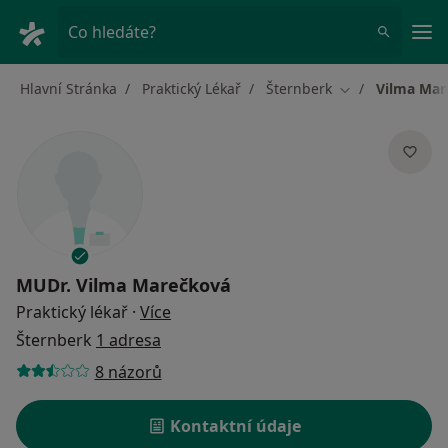
Hla
Co hledáte?
Hlavní Stránka
Praktický Lékař
Šternberk
Vilma Mar
Změna města
MUDr.
Vilma Marečková
o specializacích
Praktický lékař
·
Více
Šternberk
1 adresa
8 názorů
Kontaktní údaje