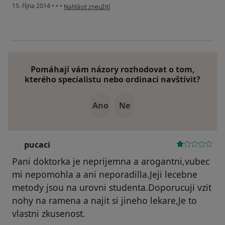
podle názoru uživatele Váš účet byl odstraněn
15. října 2014
•
•
•
Nahlásit zneužití
Pomáhají vám názory rozhodovat o tom,
kterého specialistu nebo ordinaci navštívit?
Ano
Ne
pucaci
P
Pani doktorka je neprijemna a arogantni,vubec
mi nepomohla a ani neporadilla.Jeji lecebne
metody jsou na urovni studenta.Doporucuji vzit
nohy na ramena a najit si jineho lekare,Je to
vlastni zkusenost.