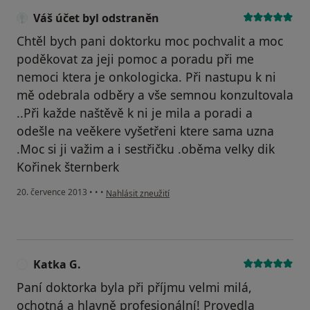
Váš účet byl odstraněn
Chtěl bych pani doktorku moc pochvalit a moc
poděkovat za jeji pomoc a poradu při me
nemoci ktera je onkologicka. Při nastupu k ni
mě odebrala odběry a vše semnou konzultovala
..Při každe naštěvě k ni je mila a poradi a
odešle na veěkere vyšetřeni ktere sama uzna
.Moc si ji važim a i sestřičku .oběma velky dik
Kořinek šternberk
podle názoru uživatele Váš účet byl odstraněn
20. července 2013
•
•
•
Nahlásit zneužití
Katka G.
K
Paní doktorka byla při příjmu velmi milá,
ochotná a hlavně profesionální! Provedla