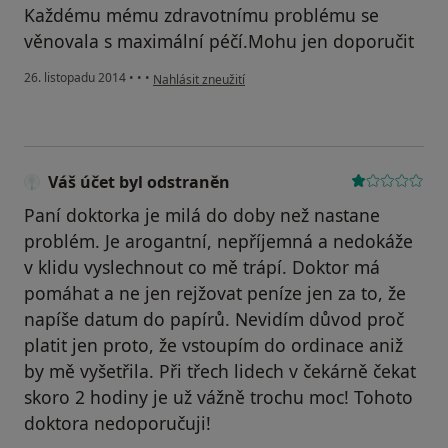
Každému mému zdravotnímu problému se
věnovala s maximální péčí.Mohu jen doporučit
podle názoru uživatele Váš účet byl odstraněn
26. listopadu 2014
•
•
•
Nahlásit zneužití
Váš účet byl odstraněn
Paní doktorka je milá do doby než nastane
problém. Je arogantní, nepříjemná a nedokáže
v klidu vyslechnout co mě trápí. Doktor má
pomáhat a ne jen rejžovat peníze jen za to, že
napíše datum do papírů. Nevidím důvod proč
platit jen proto, že vstoupím do ordinace aniž
by mě vyšetřila. Při třech lidech v čekárně čekat
skoro 2 hodiny je už vážně trochu moc! Tohoto
doktora nedoporučuji!