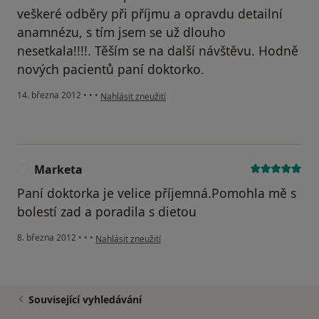
veškeré odběry při příjmu a opravdu detailní
anamnézu, s tím jsem se už dlouho
nesetkala!!!!. Těším se na další návštěvu. Hodně
nových pacientů paní doktorko.
podle názoru uživatele Katka G.
14. března 2012
•
•
•
Nahlásit zneužití
Marketa
M
Paní doktorka je velice příjemná.Pomohla mě s
bolestí zad a poradila s dietou
podle názoru uživatele Marketa
8. března 2012
•
•
•
Nahlásit zneužití
Související vyhledávání