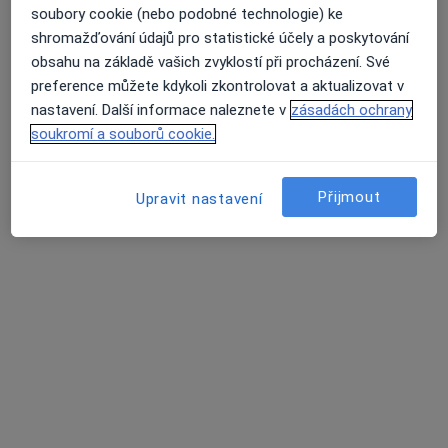
soubory cookie (nebo podobné technologie) ke
2 názory
shromažďování údajů pro statistické účely a poskytování
t.č. , e-mail: mudr.mm@seznam.cz, Olomouc
•
Mapa
obsahu na základě vašich zvyklostí při procházení. Své
Průměrné hodnocení na Apple a Play Store 4.5
Rokycanova 805/1E, Olomouc 77200
preference můžete kdykoli zkontrolovat a aktualizovat v
Tento specialista nenabízí online rezervaci termínu na této adrese.
nastavení. Další informace naleznete v
zásadách ochrany
soukromí a souborů cookie.
Rezervovat termín
Přijmout
Upravit nastavení
Hlavní Stránka
Praktický Lékař
Olomouc
Změna města
Pojišťovna Vzp, A.s.
Změna města
Stránky