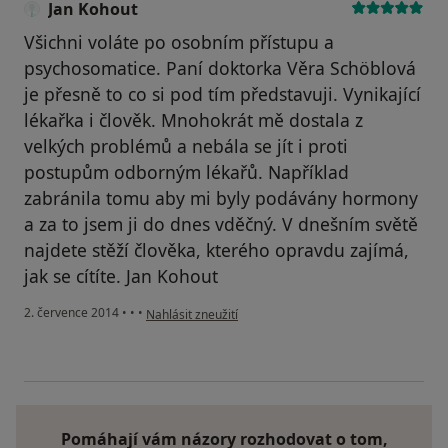
Jan Kohout
Všichni voláte po osobním přístupu a
psychosomatice. Paní doktorka Věra Schöblová
je přesně to co si pod tím představuji. Vynikající
lékařka i člověk. Mnohokrát mě dostala z
velkých problémů a nebála se jít i proti
postupům odborným lékařů. Například
zabránila tomu aby mi byly podávány hormony
a za to jsem ji do dnes vděčný. V dnešním světě
najdete stěží člověka, kterého opravdu zajímá,
jak se cítíte. Jan Kohout
podle názoru uživatele Jan Kohout
2. července 2014
•
•
•
Nahlásit zneužití
Pomáhají vám názory rozhodovat o tom,