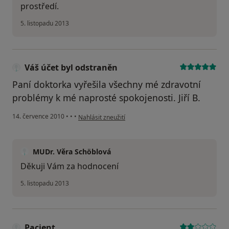
prostředí.
5. listopadu 2013
Váš účet byl odstraněn
Paní doktorka vyřešila všechny mé zdravotní
problémy k mé naprosté spokojenosti. Jiří B.
podle názoru uživatele Váš účet byl odstraněn
14. července 2010
•
•
•
Nahlásit zneužití
MUDr. Věra Schöblová
Děkuji Vám za hodnocení
5. listopadu 2013
Pacient