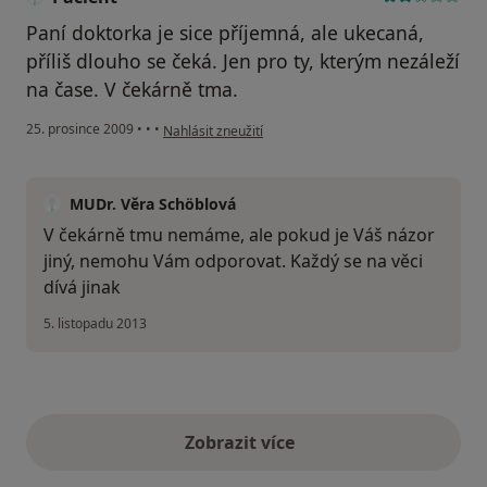
Paní doktorka je sice příjemná, ale ukecaná,
příliš dlouho se čeká. Jen pro ty, kterým nezáleží
na čase. V čekárně tma.
podle názoru uživatele Pacient
25. prosince 2009
•
•
•
Nahlásit zneužití
MUDr. Věra Schöblová
V čekárně tmu nemáme, ale pokud je Váš názor
jiný, nemohu Vám odporovat. Každý se na věci
dívá jinak
5. listopadu 2013
Zobrazit více
výše uvedené názory