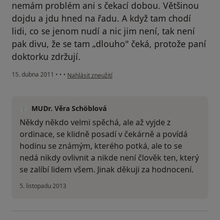
nemám problém ani s čekací dobou. Většinou
dojdu a jdu hned na řadu. A když tam chodí
lidi, co se jenom nudí a nic jim není, tak není
pak divu, že se tam „dlouho" čeká, protože paní
doktorku zdržují.
podle názoru uživatele Pacient
15. dubna 2011
•
•
•
Nahlásit zneužití
MUDr. Věra Schöblová
Někdy někdo velmi spěchá, ale až vyjde z
ordinace, se klidně posadí v čekárně a povídá
hodinu se známým, kterého potká, ale to se
nedá nikdy ovlivnit a nikde není člověk ten, který
se zalíbí lidem všem. Jinak děkuji za hodnocení.
5. listopadu 2013