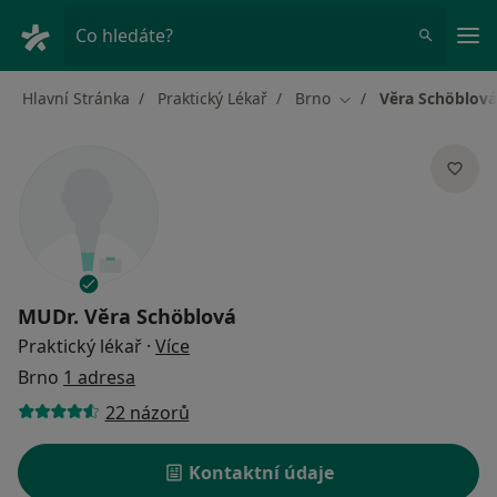
Hla
Co hledáte?
Hlavní Stránka
Praktický Lékař
Brno
Věra Schöblová
Změna města
MUDr.
Věra Schöblová
o specializacích
Praktický lékař
·
Více
Brno
1 adresa
22 názorů
Kontaktní údaje