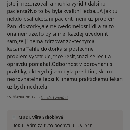
jste ji nezdrzovali a mohla vyridit dalsiho
pacienta?No to by byla kvalitni lecba...A jak tu
nekdo psal,ukecani pacienti-neni uz problem
Pani doktorky,ale neuvedomelost lidi a za to
ona nemuze.To by si mel kazdej uvedomit
sam,ze ji nema zdrzovat zbytecnyma
kecama.Tahle doktorka si poslechne
problem,vysetruje,chce resit,snazi se lecit a
opravdu pomahat.Odbornost v porovnani s
praktiky,u kterych jsem byla pred tim, skoro
nesrovnatelne lepsi.K jinemu praktickemu lekari
uz bych nechtela.
podle názoru uživatele Váš účet byl odstraněn
15. března 2013
•
•
•
Nahlásit zneužití
MUDr. Věra Schöblová
Děkuji Vám za tuto pochvalu.....V. Sch.