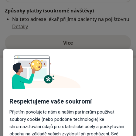
Způsoby platby (soukromé návštěvy)
Na teto adrese lékař přijímá pacienty na pojišťovnu
Detaily
Více
o adrese
Názory
Přidejte svůj názor
Respektujeme vaše soukromí
22 názorů
Přijetím povolujete nám a našim partnerům používat
soubory cookie (nebo podobné technologie) ke
shromažďování údajů pro statistické účely a poskytování
Recenze pacientů jsou pro nás důležité.
obsahu na základě vašich zvyklostí při procházení. Své