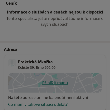
Ceník
Informace o službách a cenách nejsou k dispozici
Tento specialista ještě nepřidával žádné informace o
svých službách.
Adresa
Praktická lékařka
Koliště 39,
Brno
602 00
Přiblížit mapu
se otevře v nové záložce
Dostupnost
Na této adrese online kalendář není aktivní
Co mám v takové situaci udělat?