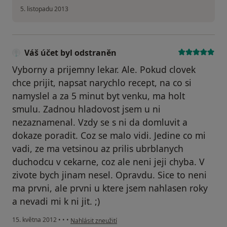
5. listopadu 2013
Váš účet byl odstraněn
Vyborny a prijemny lekar. Ale. Pokud clovek
chce prijit, napsat narychlo recept, na co si
namyslel a za 5 minut byt venku, ma holt
smulu. Zadnou hladovost jsem u ni
nezaznamenal. Vzdy se s ni da domluvit a
dokaze poradit. Coz se malo vidi. Jedine co mi
vadi, ze ma vetsinou az prilis ubrblanych
duchodcu v cekarne, coz ale neni jeji chyba. V
zivote bych jinam nesel. Opravdu. Sice to neni
ma prvni, ale prvni u ktere jsem nahlasen roky
a nevadi mi k ni jit. ;)
podle názoru uživatele Váš účet byl odstraněn
15. května 2012
•
•
•
Nahlásit zneužití