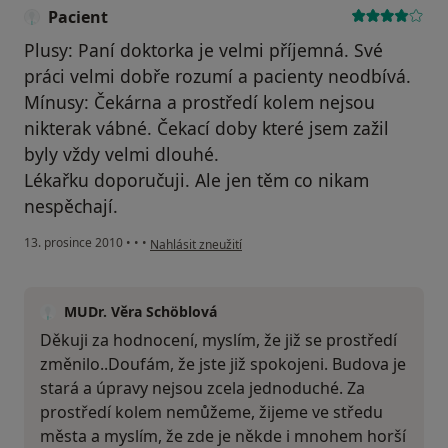
Pacient
Plusy: Paní doktorka je velmi příjemná. Své
práci velmi dobře rozumí a pacienty neodbívá.
Mínusy: Čekárna a prostředí kolem nejsou
nikterak vábné. Čekací doby které jsem zažil
byly vždy velmi dlouhé.
Lékařku doporučuji. Ale jen těm co nikam
nespěchají.
podle názoru uživatele Pacient
13. prosince 2010
•
•
•
Nahlásit zneužití
MUDr. Věra Schöblová
Děkuji za hodnocení, myslím, že již se prostředí
změnilo..Doufám, že jste již spokojeni. Budova je
stará a úpravy nejsou zcela jednoduché. Za
prostředí kolem nemůžeme, žijeme ve středu
města a myslím, že zde je někde i mnohem horší