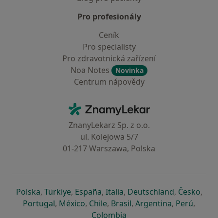
Pro profesionály
Ceník
Pro specialisty
Pro zdravotnická zařízení
Noa Notes
Novinka
Centrum nápovědy
Kontakt
ZnamyLekar - Hlavní stránka
ZnanyLekarz Sp. z o.o.
ul. Kolejowa 5/7
01-217 Warszawa, Polska
se otevře v nové záložce
se otevře v nové záložce
se otevře v nové záložce
se otevře v nové záložce
se otevře v 
se o
Polska
,
Türkiye
,
España
,
Italia
,
Deutschland
,
Česko
,
se otevře v nové záložce
se otevře v nové záložce
se otevře v nové záložce
se otevře v nové záložc
se otevře v 
se ote
Portugal
,
México
,
Chile
,
Brasil
,
Argentina
,
Perú
,
se otevře v nové záložce
Colombia