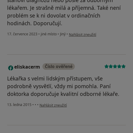
stanoví diagnózu nebo pošle za odborným
lékařem. Je strašně milá a příjemná. Také není
problém se k ni dovolat v ordinačních
hodinách. Doporučují.
podle názoru uživatele A.V.
17. července 2023
•
jiné místo
•
Jiný
•
Nahlásit zneužití
eliskacerm
Číslo ověřené
E
Lékařka s velmi lidským přístupem, vše
podrobně vysvětlí, vždy mi pomohla. Paní
doktorka doporučuje kvalitní odborné lékaře.
podle názoru uživatele eliskacerm
13. ledna 2015
•
•
•
Nahlásit zneužití