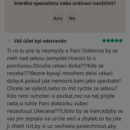
kterého specialistu nebo ordinaci navštívit?
Ano
Ne
Váš účet byl odstraněn
Ti co tu pisi ty nesmysly o Pani Doktorce by se
meli nad sebou zamyslet.Hranici to s
pomluvou.Dlouha cekaci doba???Kde se
neceka???Bezne byvaji mnohem delsi cekaci
doby.A pokud jste nemocni,kam jako spechate?
Chcete se vylecit,nebo to mit rychle za sebou?
Kdo neni ochoten si pockat,nez na nej prijde
rada,si tuhle Pani doktorku vubec
nezaslouzi.Ukecana???Libilo by se Vam,kdyby se
vas jen zeptala na urcite veci a zbytek,co by jste
ji chteli rict,by si uz nechtela poslechnout,aby