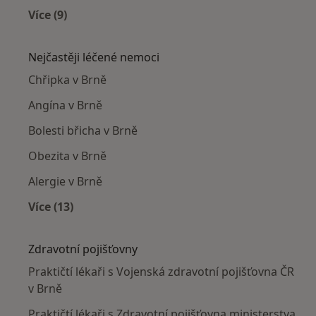
Více (9)
Více v kategorii: Praktičtí lékaři v okolí
Nejčastěji léčené nemoci
Chřipka v Brně
Angína v Brně
Bolesti břicha v Brně
Obezita v Brně
Alergie v Brně
Více (13)
Více v kategorii: Nejčastěji léčené nemoci
Zdravotní pojišťovny
Praktičtí lékaři s Vojenská zdravotní pojišťovna ČR
v Brně
Praktičtí lékaři s Zdravotní pojišťovna ministerstva