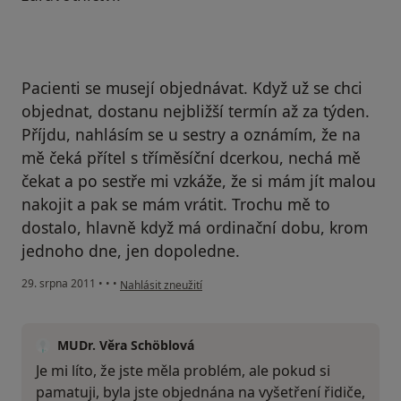
Pacienti se musejí objednávat. Když už se chci
objednat, dostanu nejbližší termín až za týden.
Příjdu, nahlásím se u sestry a oznámím, že na
mě čeká přítel s tříměsíční dcerkou, nechá mě
čekat a po sestře mi vzkáže, že si mám jít malou
nakojit a pak se mám vrátit. Trochu mě to
dostalo, hlavně když má ordinační dobu, krom
jednoho dne, jen dopoledne.
podle názoru uživatele Váš účet byl odstraněn
29. srpna 2011
•
•
•
Nahlásit zneužití
MUDr. Věra Schöblová
Je mi líto, že jste měla problém, ale pokud si
pamatuji, byla jste objednána na vyšetření řidiče,