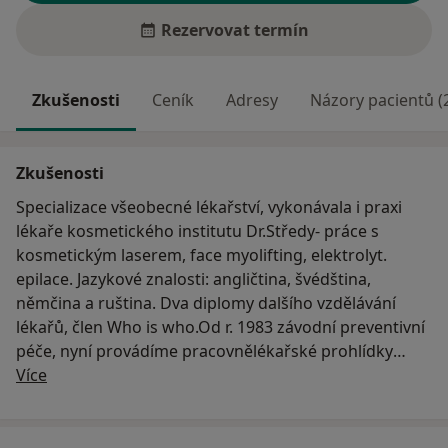
Rezervovat termín
Zkušenosti
Ceník
Adresy
Názory pacientů (
Zkušenosti
Specializace všeobecné lékařství, vykonávala i praxi
lékaře kosmetického institutu Dr.Středy- práce s
kosmetickým laserem, face myolifting, elektrolyt.
epilace. Jazykové znalosti: angličtina, švédština,
němčina a ruština. Dva diplomy dalšího vzdělávání
lékařů, člen Who is who.Od r. 1983 závodní preventivní
péče, nyní provádíme pracovnělékařské prohlídky
O mně
smluvním podnikům- GEOtest Brno a.s., Úrazová
Více
nemocnice Brno, Ponávka 6/10, MS-alza, s.r.o.,
Apollonia s.r.o., Dipro trade.s.r.o., Chrištof s.r.o.