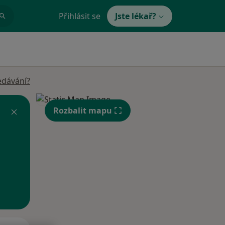
Přihlásit se
Jste lékař?
edávání?
Rozbalit mapu