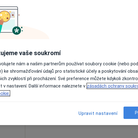
lová
Dnes
Zítra
Ne
Po
7 Srpen
8 Srpen
9 Srpen
10 Srpe
Online rezervace termínu není k dispozic
Rezervovat termín
ujeme vaše soukromí
ovolujete nám a našim partnerům používat soubory cookie (nebo po
e) ke shromažďování údajů pro statistické účely a poskytování obs
ich zvyklostí při procházení. Své preference můžete kdykoli zkontro
Dnes
Zítra
Ne
Po
t v nastavení. Další informace naleznete v
zásadách ochrany soukr
7 Srpen
8 Srpen
9 Srpen
10 Srpe
okie.
Online rezervace termínu není k dispozic
P
Upravit nastavení
Rezervovat termín