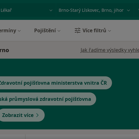
ace, nemoc nebo příjmení
Město nebo region
ermíny
Pojištění
Více filtrů
Brno
Jak řadíme výsledky vyhl
Zdravotní pojišťovna ministerstva vnitra ČR
ská průmyslová zdravotní pojišťovna
Zobrazit více