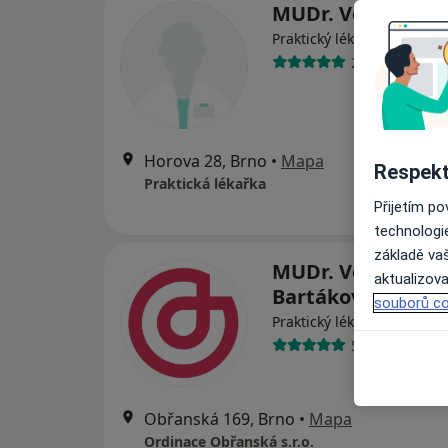
MUDr. Věra Musi
Praktický lékař
26 názorů
Horova 28, Brno
•
Mapa
Respekt
Praktická lékařka
Přijetím p
technologi
základě vaš
MUDr. Vendula
aktualizova
Bartáková
souborů co
·
Více
Praktický lékař
5 názorů
Obřanská 169, Brno
•
Mapa
Ordinace Obřanská s.r.o.