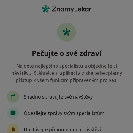
Hla
Praktický Lékař • Brno-střed, Brno, jihomoravský
Filtry
Mapa
Praktický lékař, Brno-střed, Brno
Pečujte o své zdraví
Jak řadíme výsledky vyhledávání?
Najděte nejlepšího specialistu a objednejte si
návštěvu. Stáhněte si aplikaci a získejte bezplatný
Jakou pojišťovnu máte?
přístup k všem funkcím připraveným pro vás:
Všeobecná zdravotní pojišťovna
Zdravotní poj
Snadno spravujte své návštěvy
Odesílejte zprávy svým specialistům
Dostávejte připomenutí o návštěvě