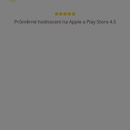
Průměrné hodnocení na Apple a Play Store 4.5
MUDr. Věra Musilová
Praktický lékař
26 názorů
Horova 28, Brno
•
Mapa
Praktická lékařka
Tento specialista nenabízí online rezervaci termínu na této adrese.
Rezervovat termín