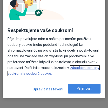
MUDr. František Rolínek
·
Více
Praktický lékař
42 názorů
Orlí 30, Brno
•
Mapa
MUDr. František Rolinek, s.r.o.
Respektujeme vaše soukromí
Tento specialista nenabízí online rezervaci termínu na této adrese.
Přijetím povolujete nám a našim partnerům používat
soubory cookie (nebo podobné technologie) ke
Rezervovat termín
shromažďování údajů pro statistické účely a poskytování
obsahu na základě vašich zvyklostí při procházení. Své
preference můžete kdykoli zkontrolovat a aktualizovat v
nastavení. Další informace naleznete v
zásadách ochrany
soukromí a souborů cookie.
Přijmout
Upravit nastavení
MUDr. Kamila Pohanková
·
Více
Praktický lékař