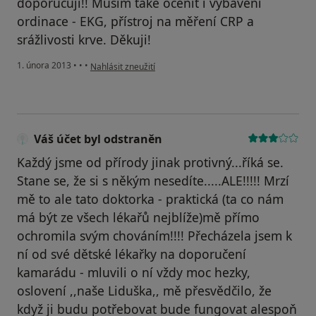
doporučuji!! Musím také ocenit i vybavení
ordinace - EKG, přístroj na měření CRP a
srážlivosti krve. Děkuji!
podle názoru uživatele Váš účet byl odstraněn
1. února 2013
•
•
•
Nahlásit zneužití
Váš účet byl odstraněn
Každý jsme od přírody jinak protivný...říká se.
Stane se, že si s někým nesedíte.....ALE!!!!! Mrzí
mě to ale tato doktorka - praktická (ta co nám
má být ze všech lékařů nejblíže)mě přímo
ochromila svým chováním!!!! Přecházela jsem k
ní od své dětské lékařky na doporučení
kamarádu - mluvili o ní vždy moc hezky,
oslovení ,,naše Liduška,, mě přesvědčilo, že
když ji budu potřebovat bude fungovat alespoň