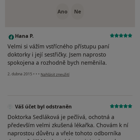
Ano
Ne
Hana P.
H
Velmi si vážím vstřícného přístupu paní
doktorky i její sestřičky. Jsem naprosto
spokojena a rozhodně bych neměnila.
podle názoru uživatele Hana P.
2. dubna 2015
•
•
•
Nahlásit zneužití
Váš účet byl odstraněn
Doktorka Sedláková je pečlivá, ochotná a
především velmi zkušená lékařka. Chovám k ní
naprostou důvěru a vřele tohoto odborníka