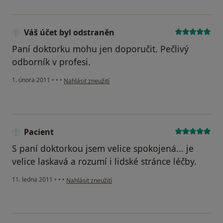
Váš účet byl odstraněn
Paní doktorku mohu jen doporučit. Pečlivý
odborník v profesi.
podle názoru uživatele Váš účet byl odstraněn
1. února 2011
•
•
•
Nahlásit zneužití
Pacient
S paní doktorkou jsem velice spokojená... je
velice laskavá a rozumí i lidské stránce léčby.
podle názoru uživatele Pacient
11. ledna 2011
•
•
•
Nahlásit zneužití