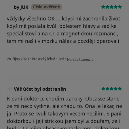
by JUK
Číslo ověřené
B
vždycky všechno OK ... kdysi mi zachranila život
když mě poslala kvůli bolestem hlavy a zad ke
specialistovi a na CT a magnetickou rezonanci,
tam mi našli v mozku nález a později operovali
...
podle názoru uživatele by JUK
28. října 2020
•
Praktický lékař
•
Jiný
•
Nahlásit zneužití
Váš účet byl odstraněn
K pani doktorce chodim uz roky. Obcasse stane,
ze mi neco vytkne, ale chapu to. Ona je lekar, ne
ja. Proto se kvuli takovym vecem necilim. S pani
doktorkou i jeji strickou jsem byl a doufam, ze i
budu. I s jejim obcasnym zaskokem, doktorkou