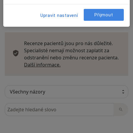
Přijmout
Upravit nastavení
29 názorů
Recenze pacientů jsou pro nás důležité.
Specialisté nemají možnost zaplatit za
odstranění nebo změnu recenze pacienta.
Další informace o názorech
Další informace.
Hledejte v názorech