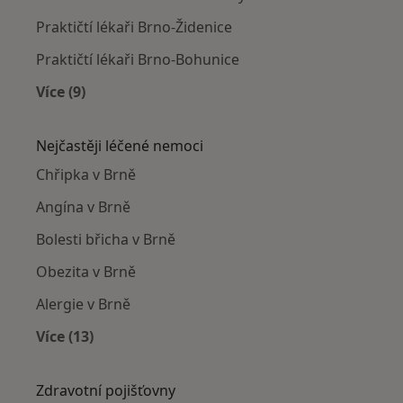
Praktičtí lékaři Brno-Židenice
Praktičtí lékaři Brno-Bohunice
Více (9)
Více v kategorii: Praktičtí lékaři v okolí
Nejčastěji léčené nemoci
Chřipka v Brně
Angína v Brně
Bolesti břicha v Brně
Obezita v Brně
Alergie v Brně
Více (13)
Více v kategorii: Nejčastěji léčené nemoci
Zdravotní pojišťovny