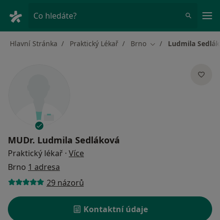
Hla
Co hledáte?
Hlavní Stránka
Praktický Lékař
Brno
Ludmila Sedlá
Změna města
MUDr.
Ludmila Sedláková
o specializacích
Praktický lékař
·
Více
Brno
1 adresa
29 názorů
Kontaktní údaje