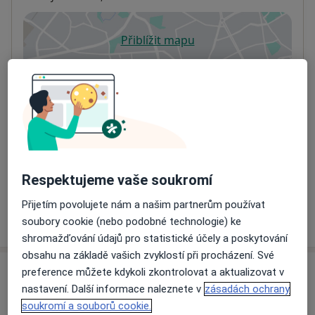
Přiblížit mapu
se otevře v nové záložce
Dostupnost
Na této adrese online kalendář není aktivní
Co mám v takové situaci udělat?
Způsoby platby (soukromé návštěvy)
Na teto adrese lékař přijímá pacienty na pojišťovnu
Respektujeme vaše soukromí
Detaily
Přijetím povolujete nám a našim partnerům používat
Více
soubory cookie (nebo podobné technologie) ke
o adrese
shromažďování údajů pro statistické účely a poskytování
obsahu na základě vašich zvyklostí při procházení. Své
preference můžete kdykoli zkontrolovat a aktualizovat v
Názory
nastavení. Další informace naleznete v
zásadách ochrany
soukromí a souborů cookie.
Přidejte svůj názor