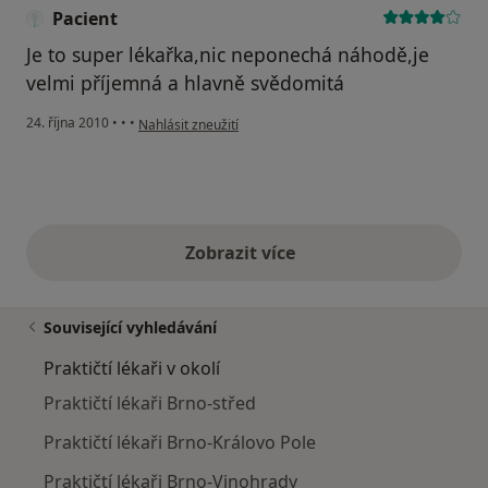
Pacient
Je to super lékařka,nic neponechá náhodě,je
velmi příjemná a hlavně svědomitá
podle názoru uživatele Pacient
24. října 2010
•
•
•
Nahlásit zneužití
Zobrazit více
výše uvedené názory
Související vyhledávání
Praktičtí lékaři v okolí
Praktičtí lékaři Brno-střed
Praktičtí lékaři Brno-Královo Pole
Praktičtí lékaři Brno-Vinohrady