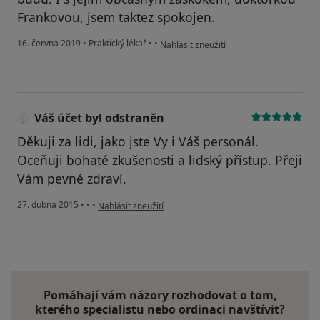
Frankovou, jsem taktez spokojen.
podle názoru uživatele Váš účet byl ods
16. června 2019
•
Praktický lékař
•
•
Nahlásit zneužití
Váš účet byl odstraněn
Děkuji za lidi, jako jste Vy i Váš personál.
Oceňuji bohaté zkušenosti a lidský přístup. Přeji
Vám pevné zdraví.
podle názoru uživatele Váš účet byl odstraněn
27. dubna 2015
•
•
•
Nahlásit zneužití
Pomáhají vám názory rozhodovat o tom,
kterého specialistu nebo ordinaci navštívit?