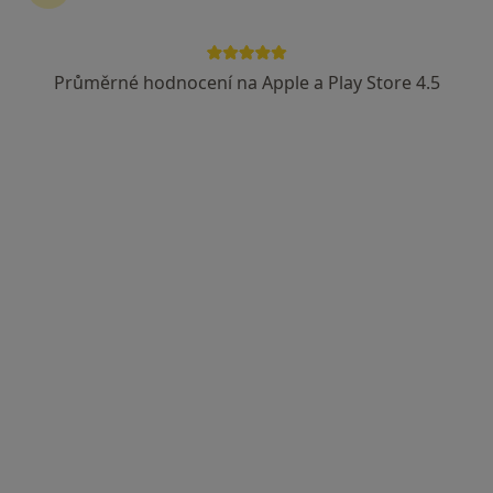
Rezervovat termín
Průměrné hodnocení na Apple a Play Store 4.5
Zkušenosti
Ceník
Adresy
Názory pacientů (
Zkušenosti
Odborník na:
Všeobecný praktický lékař
Služby a ceník služeb
Měření krevního tlaku
Detaily
Očkování
Detaily