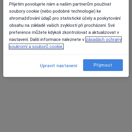
Přijetím povolujete nám a našim partnerům používat
soubory cookie (nebo podobné technologie) ke
Způsoby platby (soukromé návštěvy)
shromažďování údajů pro statistické účely a poskytování
Na teto adrese lékař přijímá pacienty na pojišťovnu
obsahu na základě vašich zvyklostí při procházení. Své
Detaily
preference můžete kdykoli zkontrolovat a aktualizovat v
nastavení. Další informace naleznete v
zásadách ochrany
Více
soukromí a souborů cookie.
o adrese
Přijmout
Upravit nastavení
Názory
Přidejte svůj názor
23 názorů
Recenze pacientů jsou pro nás důležité.