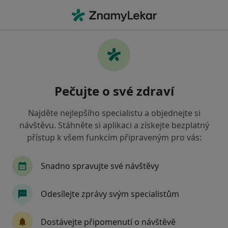
Hla
Co hledáte?
Hlavní Stránka
Praktický Lékař
Brno
Helena Šenkyř
Změna města
Pečujte o své zdraví
Najděte nejlepšího specialistu a objednejte si
návštěvu. Stáhněte si aplikaci a získejte bezplatný
přístup k všem funkcím připraveným pro vás:
MUDr.
Helena Šenkyříková
o specializacích
Praktický lékař
·
Více
Snadno spravujte své návštěvy
Brno
1 adresa
23 názorů
Odesílejte zprávy svým specialistům
Kontaktní údaje
Dostávejte připomenutí o návštěvě