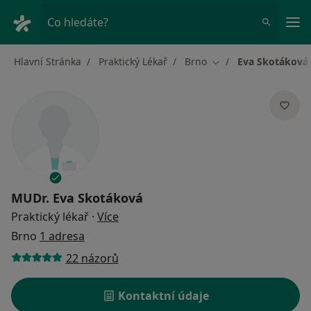
Hla
Co hledáte?
Hlavní Stránka
Praktický Lékař
Brno
Eva Skotáková
Změna města
MUDr.
Eva Skotáková
o specializacích
Praktický lékař
·
Více
Brno
1 adresa
22 názorů
Kontaktní údaje