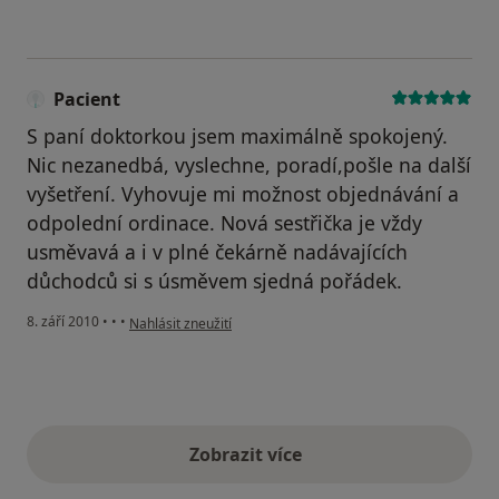
Pacient
S paní doktorkou jsem maximálně spokojený.
Nic nezanedbá, vyslechne, poradí,pošle na další
vyšetření. Vyhovuje mi možnost objednávání a
odpolední ordinace. Nová sestřička je vždy
usměvavá a i v plné čekárně nadávajících
důchodců si s úsměvem sjedná pořádek.
podle názoru uživatele Pacient
8. září 2010
•
•
•
Nahlásit zneužití
Zobrazit více
výše uvedené názory