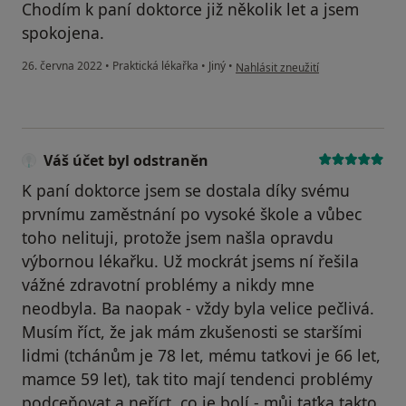
Chodím k paní doktorce již několik let a jsem
spokojena.
podle názoru uživatele Korčáková
26. června 2022
•
Praktická lékařka
•
Jiný
•
Nahlásit zneužití
Váš účet byl odstraněn
K paní doktorce jsem se dostala díky svému
prvnímu zaměstnání po vysoké škole a vůbec
toho nelituji, protože jsem našla opravdu
výbornou lékařku. Už mockrát jsems ní řešila
vážné zdravotní problémy a nikdy mne
neodbyla. Ba naopak - vždy byla velice pečlivá.
Musím říct, že jak mám zkušenosti se staršími
lidmi (tchánům je 78 let, mému taťkovi je 66 let,
mamce 59 let), tak tito mají tendenci problémy
podceňovat a neříct, co je bolí - můj taťka takto