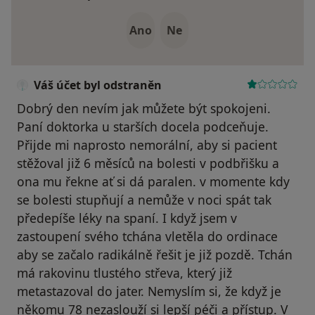
Ano
Ne
Váš účet byl odstraněn
Dobrý den nevím jak můžete být spokojeni.
Paní doktorka u starších docela podceňuje.
Přijde mi naprosto nemorální, aby si pacient
stěžoval již 6 měsíců na bolesti v podbřišku a
ona mu řekne ať si dá paralen. v momente kdy
se bolesti stupňují a nemůže v noci spát tak
předepíše léky na spaní. I když jsem v
zastoupení svého tchána vletěla do ordinace
aby se začalo radikálně řešit je již pozdě. Tchán
má rakovinu tlustého střeva, který již
metastazoval do jater. Nemyslím si, že když je
někomu 78 nezaslouží si lepší péči a přístup. V