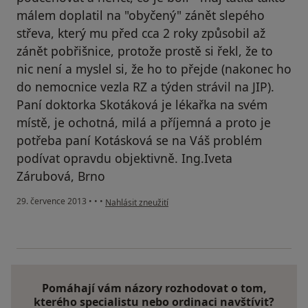
málem doplatil na "obyčený" zánět slepého
střeva, který mu před cca 2 roky způsobil až
zánět pobřišnice, protože prostě si řekl, že to
nic není a myslel si, že ho to přejde (nakonec ho
do nemocnice vezla RZ a týden strávil na JIP).
Paní doktorka Skotáková je lékařka na svém
místě, je ochotná, milá a příjemná a proto je
potřeba paní Kotásková se na Váš problém
podívat opravdu objektivně. Ing.Iveta
Zárubová, Brno
podle názoru uživatele Váš účet byl odstraněn
29. července 2013
•
•
•
Nahlásit zneužití
Pomáhají vám názory rozhodovat o tom,
kterého specialistu nebo ordinaci navštívit?