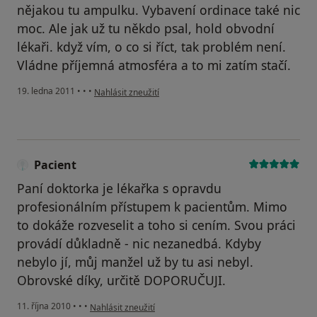
nějakou tu ampulku. Vybavení ordinace také nic
moc. Ale jak už tu někdo psal, hold obvodní
lékaři. když vím, o co si říct, tak problém není.
Vládne příjemná atmosféra a to mi zatím stačí.
podle názoru uživatele Váš účet byl odstraněn
19. ledna 2011
•
•
•
Nahlásit zneužití
Pacient
Paní doktorka je lékařka s opravdu
profesionálním přístupem k pacientům. Mimo
to dokáže rozveselit a toho si cením. Svou práci
provádí důkladně - nic nezanedbá. Kdyby
nebylo jí, můj manžel už by tu asi nebyl.
Obrovské díky, určitě DOPORUČUJI.
podle názoru uživatele Pacient
11. října 2010
•
•
•
Nahlásit zneužití