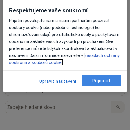
Respektujeme vaše soukromí
Přijetím povolujete nám a našim partnerům používat
22 názorů
soubory cookie (nebo podobné technologie) ke
shromažďování údajů pro statistické účely a poskytování
obsahu na základě vašich zvyklostí při procházení. Své
Recenze pacientů jsou pro nás důležité.
preference můžete kdykoli zkontrolovat a aktualizovat v
Specialisté nemají možnost zaplatit za
nastavení. Další informace naleznete v
zásadách ochrany
odstranění nebo změnu recenze pacienta.
soukromí a souborů cookie.
Další informace o názorech
Další informace.
Přijmout
Upravit nastavení
Hledejte v názorech