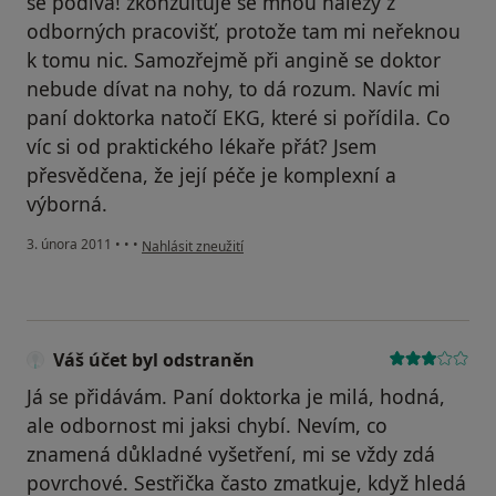
se podívá! zkonzultuje se mnou nálezy z
odborných pracovišť, protože tam mi neřeknou
k tomu nic. Samozřejmě při angině se doktor
nebude dívat na nohy, to dá rozum. Navíc mi
paní doktorka natočí EKG, které si pořídila. Co
víc si od praktického lékaře přát? Jsem
přesvědčena, že její péče je komplexní a
výborná.
podle názoru uživatele Pacient
3. února 2011
•
•
•
Nahlásit zneužití
Váš účet byl odstraněn
Já se přidávám. Paní doktorka je milá, hodná,
ale odbornost mi jaksi chybí. Nevím, co
znamená důkladné vyšetření, mi se vždy zdá
povrchové. Sestřička často zmatkuje, když hledá