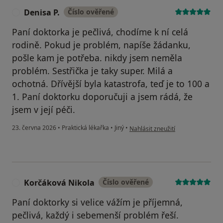
Denisa P.
Číslo ověřené
D
Paní doktorka je pečlivá, chodíme k ní celá
rodině. Pokud je problém, napíše žádanku,
pošle kam je potřeba. nikdy jsem neměla
problém. Sestřička je taky super. Milá a
ochotná. Dřívější byla katastrofa, teď je to 100 a
1. Paní doktorku doporučuji a jsem rádá, že
jsem v její péči.
podle názoru uživatele Denisa P.
23. června 2026
•
Praktická lékařka
•
Jiný
•
Nahlásit zneužití
Korčáková Nikola
Číslo ověřené
K
Paní doktorky si velice vážím je příjemná,
pečlivá, každý i sebemenší problém řeší.