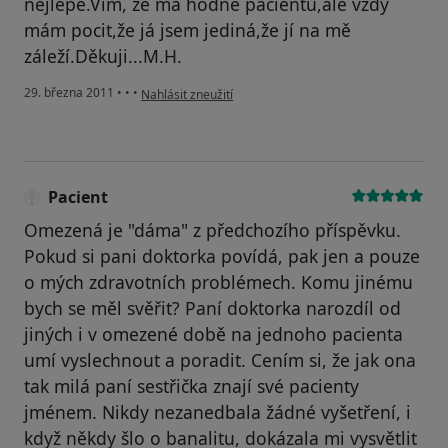
nejlépe.Vím, že má hodně pacientů,ale vždy
mám pocit,že já jsem jediná,že jí na mě
záleží.Děkuji...M.H.
podle názoru uživatele Pacient
29. března 2011
•
•
•
Nahlásit zneužití
Pacient
Omezená je "dáma" z předchozího příspěvku.
Pokud si pani doktorka povídá, pak jen a pouze
o mých zdravotních problémech. Komu jinému
bych se měl svěřit? Paní doktorka narozdíl od
jiných i v omezené době na jednoho pacienta
umí vyslechnout a poradit. Cením si, že jak ona
tak milá paní sestřička znají své pacienty
jménem. Nikdy nezanedbala žádné vyšetření, i
když někdy šlo o banalitu, dokázala mi vysvětlit