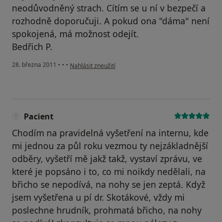
neodůvodněný strach. Cítím se u ní v bezpečí a
rozhodně doporučuji. A pokud ona "dáma" není
spokojená, má možnost odejít.
Bedřich P.
podle názoru uživatele Pacient
28. března 2011
•
•
•
Nahlásit zneužití
Pacient
Chodím na pravidelná vyšetření na internu, kde
mi jednou za půl roku vezmou ty nejzákladnější
odběry, vyšetří mě jakž takž, vystaví zprávu, ve
které je popsáno i to, co mi noikdy nedělali, na
břicho se nepodívá, na nohy se jen zeptá. Když
jsem vyšetřena u pí dr. Skotákové, vždy mi
poslechne hrudník, prohmatá břicho, na nohy