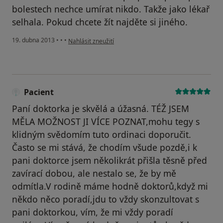
bolestech nechce umírat nikdo. Takže jako lékař
selhala. Pokud chcete žít najděte si jiného.
podle názoru uživatele Váš účet byl odstraněn
19. dubna 2013
•
•
•
Nahlásit zneužití
Pacient
Paní doktorka je skvělá a úžasná. TÉŽ JSEM
MĚLA MOŽNOST JI VÍCE POZNAT,mohu tegy s
klidným svědomím tuto ordinaci doporučit.
Často se mi stává, že chodím všude pozdě,i k
pani doktorce jsem několikrát přišla těsně před
zavírací dobou, ale nestalo se, že by mě
odmítla.V rodině máme hodně doktorů,když mi
někdo něco poradí,jdu to vždy skonzultovat s
pani doktorkou, vím, že mi vždy poradí