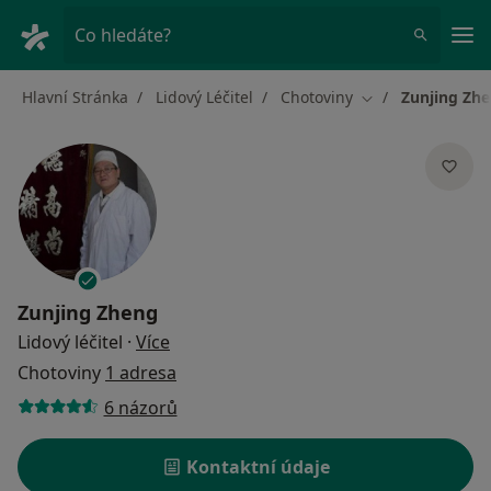
Hla
Co hledáte?
Hlavní Stránka
Lidový Léčitel
Chotoviny
Zunjing Zh
Změna města
Zunjing Zheng
o specializacích
Lidový léčitel
·
Více
Chotoviny
1 adresa
6 názorů
Kontaktní údaje