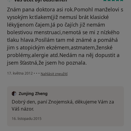
Znám pana doktora asi rok.Pomohl manželovi s
vysokým kr.tlakem(již nemusí brát klasické
léky)jenom čajem.Já po čajích již nemám
bolestivou menstruaci,nemotá se mi z nízkého
tlaku hlava.Posílám tam mé známé a pomáhá
jim s atopickým ekzémem,astmatem,ženské
problémy,alergie atd.Nedám na něj dopustit a
jsem šťastná,že jsem ho poznala.
podle názoru uživatele Váš účet byl odstraněn
17. května 2012
•
•
•
Nahlásit zneužití
Zunjing Zheng
Dobrý den, paní Znojemská, děkujeme Vám za
Váš názor.
16. listopadu 2015