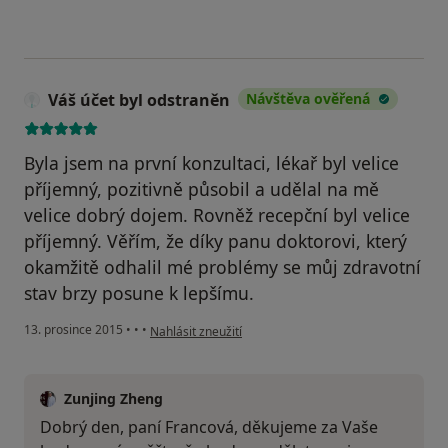
Váš účet byl odstraněn
Návštěva ověřená
Byla jsem na první konzultaci, lékař byl velice
příjemný, pozitivně působil a udělal na mě
velice dobrý dojem. Rovněž recepční byl velice
příjemný. Věřím, že díky panu doktorovi, který
okamžitě odhalil mé problémy se můj zdravotní
stav brzy posune k lepšímu.
podle názoru uživatele Váš účet byl odstraněn
13. prosince 2015
•
•
•
Nahlásit zneužití
Zunjing Zheng
Dobrý den, paní Francová, děkujeme za Vaše