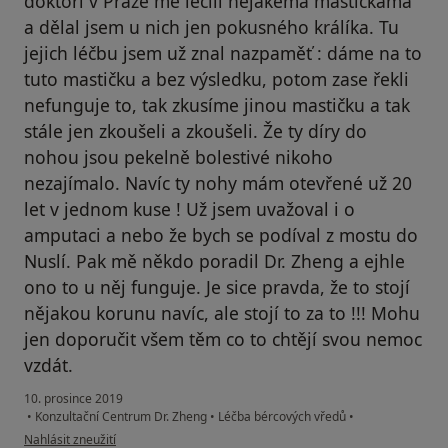
doktoři v Praze mě léčili nějakema mastičkama
a dělal jsem u nich jen pokusného králíka. Tu
jejich léčbu jsem už znal nazpaměť : dáme na to
tuto mastičku a bez výsledku, potom zase řekli
nefunguje to, tak zkusíme jinou mastičku a tak
stále jen zkoušeli a zkoušeli. Že ty díry do
nohou jsou pekelně bolestivé nikoho
nezajímalo. Navíc ty nohy mám otevřené už 20
let v jednom kuse ! Už jsem uvažoval i o
amputaci a nebo že bych se podíval z mostu do
Nuslí. Pak mě někdo poradil Dr. Zheng a ejhle
ono to u něj funguje. Je sice pravda, že to stojí
nějakou korunu navíc, ale stojí to za to !!! Mohu
jen doporučit všem těm co to chtějí svou nemoc
vzdát.
10. prosince 2019
•
Konzultační Centrum Dr. Zheng
•
Léčba bércových vředů
•
podle názoru uživatele Váš účet byl odstraněn
Nahlásit zneužití