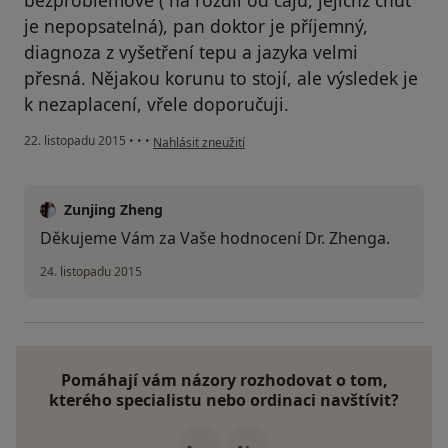
bezproblémové ( na rozdíl od čajů, jejichž chut
je nepopsatelná), pan doktor je příjemný,
diagnoza z vyšetření tepu a jazyka velmi
přesná. Nějakou korunu to stojí, ale výsledek je
k nezaplacení, vřele doporučuji.
podle názoru uživatele Váš účet byl odstraněn
22. listopadu 2015
•
•
•
Nahlásit zneužití
Zunjing Zheng
Děkujeme Vám za Vaše hodnocení Dr. Zhenga.
24. listopadu 2015
Pomáhají vám názory rozhodovat o tom,
kterého specialistu nebo ordinaci navštívit?