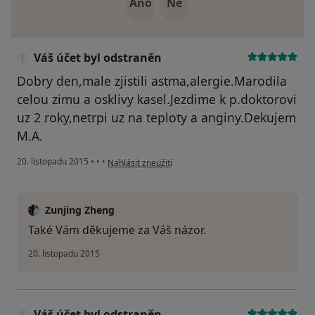
Ano
Ne
Váš účet byl odstraněn
Dobry den,male zjistili astma,alergie.Marodila
celou zimu a osklivy kasel.Jezdime k p.doktorovi
uz 2 roky,netrpi uz na teploty a anginy.Dekujem
M.A.
podle názoru uživatele Váš účet byl odstraněn
20. listopadu 2015
•
•
•
Nahlásit zneužití
Zunjing Zheng
Také Vám děkujeme za Váš názor.
20. listopadu 2015
Váš účet byl odstraněn