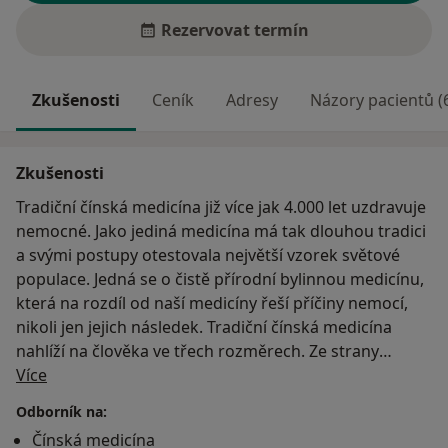
Rezervovat termín
Zkušenosti
Ceník
Adresy
Názory pacientů (
Zkušenosti
Tradiční čínská medicína již více jak 4.000 let uzdravuje
nemocné. Jako jediná medicína má tak dlouhou tradici
a svými postupy otestovala největší vzorek světové
populace. Jedná se o čistě přírodní bylinnou medicínu,
která na rozdíl od naší medicíny řeší příčiny nemocí,
nikoli jen jejich následek. Tradiční čínská medicína
nahlíží na člověka ve třech rozměrech. Ze strany
O mně
fyzické, psychické a časové. Hledá místo, kde vznikla
Více
příčina nemoci a proč je současný stav "pacienta" jaký
Odborník na:
je. Tradiční čínská medicína je pro ty, kteří dávají
Čínská medicína
přednost přírodní bylinné léčbě před chemickými