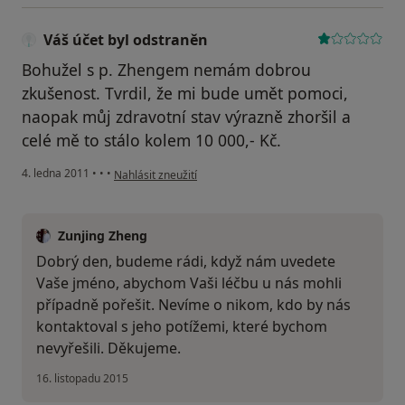
Váš účet byl odstraněn
Bohužel s p. Zhengem nemám dobrou
zkušenost. Tvrdil, že mi bude umět pomoci,
naopak můj zdravotní stav výrazně zhoršil a
celé mě to stálo kolem 10 000,- Kč.
podle názoru uživatele Váš účet byl odstraněn
4. ledna 2011
•
•
•
Nahlásit zneužití
Zunjing Zheng
Dobrý den, budeme rádi, když nám uvedete
Vaše jméno, abychom Vaši léčbu u nás mohli
případně pořešit. Nevíme o nikom, kdo by nás
kontaktoval s jeho potížemi, které bychom
nevyřešili. Děkujeme.
16. listopadu 2015