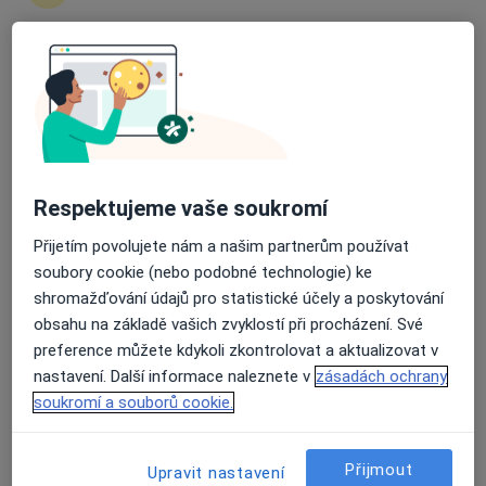
Ladislav Flekal
Lidový léčitel
Průměrné hodnocení na Apple a Play Store 4.5
Písek, Písek
•
Mapa
Oberon
Tento specialista nenabízí online rezervaci termínu na této adrese.
Rezervovat termín
Respektujeme vaše soukromí
Přijetím povolujete nám a našim partnerům používat
soubory cookie (nebo podobné technologie) ke
shromažďování údajů pro statistické účely a poskytování
obsahu na základě vašich zvyklostí při procházení. Své
preference můžete kdykoli zkontrolovat a aktualizovat v
nastavení. Další informace naleznete v
zásadách ochrany
soukromí a souborů cookie.
Miroslav Vejlupek
Přijmout
Upravit nastavení
Lidový léčitel