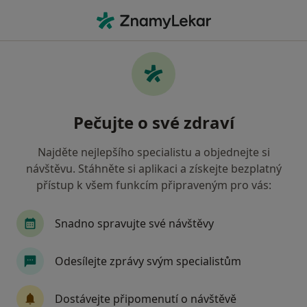
Hla
Lidový Léčitel • Písek, jihočeský
Filtry
Mapa
Lidový léčitel Písek
Pečujte o své zdraví
Jak řadíme výsledky vyhledávání?
Najděte nejlepšího specialistu a objednejte si
návštěvu. Stáhněte si aplikaci a získejte bezplatný
Jakou pojišťovnu máte?
přístup k všem funkcím připraveným pro vás:
Snadno spravujte své návštěvy
Odesílejte zprávy svým specialistům
Dostávejte připomenutí o návštěvě