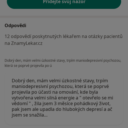
Přidejte svůj názor
Odpovědi
12 odpovědí poskytnutých lékařem na otázky pacientů
na ZnamyLekar.cz
Dobrý den, mám velmi úzkostné stavy, trpím maniodepresivní psychozou,
která se poprvé projevila po ú
Dobrý den, mám velmi úzkostné stavy, trpím
maniodepresivní psychozou, která se poprvé
projevila po účasti na omování, kde byla
vytvořena velmi silná energie a " otevřelo se mi
vědomí " , žila jsem 3 měsíce pohádkový život,
pak jsem ale upadla do hlubokých depresí a ač
jsem se snažila…