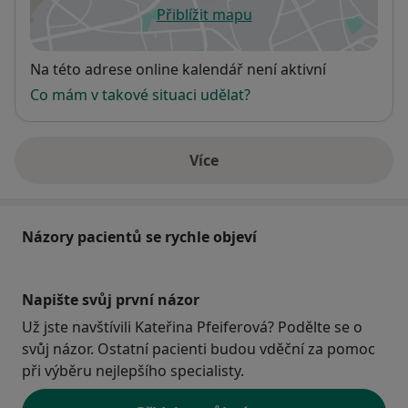
Přiblížit mapu
se otevře v nové záložce
Dostupnost
Na této adrese online kalendář není aktivní
Co mám v takové situaci udělat?
Více
o adrese
Názory pacientů se rychle objeví
Napište svůj první názor
Už jste navštívili Kateřina Pfeiferová? Podělte se o
svůj názor. Ostatní pacienti budou vděční za pomoc
při výběru nejlepšího specialisty.