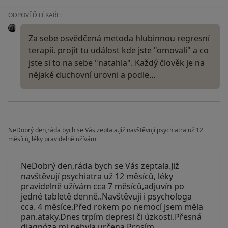
ODPOVĚĎ LÉKAŘE:
Za sebe osvědčená metoda hlubinnou regresní
terapií. projít tu událost kde jste "omovali" a co
jste si to na sebe "natahla". Každý člověk je na
nějaké duchovní urovni a podle…
NeDobrý den,ráda bych se Vás zeptala.Již navštěvují psychiatra už 12
měsíců, léky pravidelně užívám
NeDobrý den,ráda bych se Vás zeptala.Již
navštěvují psychiatra už 12 měsíců, léky
pravidelně užívám cca 7 měsíců,adjuvín po
jedné tabletě denně..Navštěvuji i psychologa
cca. 4 měsíce.Před rokem po nemocí jsem měla
pan.ataky.Dnes trpím depresi či úzkosti.Přesná
diagnóza mi nebyla určena.Prosím…