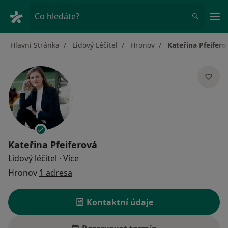
Hla
Co hledáte?
Hlavní Stránka
Lidový Léčitel
Hronov
Kateřina Pfeifero
Kateřina Pfeiferová
o specializacích
Lidový léčitel
·
Více
Hronov
1 adresa
Kontaktní údaje