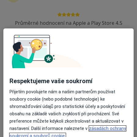
MUDr. Karel Robětín
·
Více
Lidový léčitel, Praktický lékař
Průměrné hodnocení na Apple a Play Store 4.5
2 názory
Adresa 1
Adresa 2
Kunratická 1503, Liberec
•
Mapa
Léčba akupunkturou a bylinnými produkty tradiční čínské mediciny.Sonografické vyšetření břišní dutiny,magnetoterapie
Tento specialista nenabízí online rezervaci termínu na této adrese.
Respektujeme vaše soukromí
Rezervovat termín
Přijetím povolujete nám a našim partnerům používat
soubory cookie (nebo podobné technologie) ke
shromažďování údajů pro statistické účely a poskytování
obsahu na základě vašich zvyklostí při procházení. Své
preference můžete kdykoli zkontrolovat a aktualizovat v
nastavení. Další informace naleznete v
zásadách ochrany
soukromí a souborů cookie.