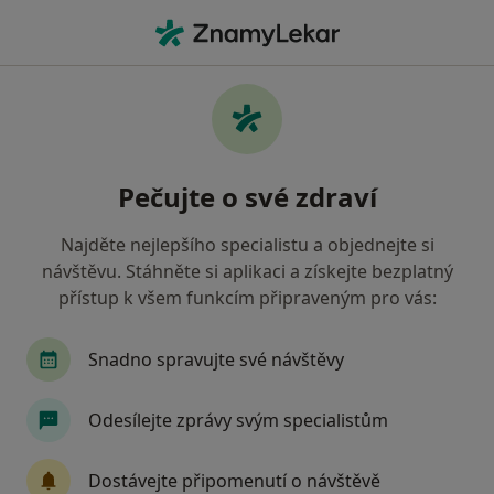
Hla
Lidový Léčitel • Jablonec nad Nisou, liberecký
Filtry
Mapa
Lidový léčitel Jablonec nad Nisou
Pečujte o své zdraví
Jak řadíme výsledky vyhledávání?
Najděte nejlepšího specialistu a objednejte si
návštěvu. Stáhněte si aplikaci a získejte bezplatný
Jakou pojišťovnu máte?
přístup k všem funkcím připraveným pro vás:
Snadno spravujte své návštěvy
Odesílejte zprávy svým specialistům
Dostávejte připomenutí o návštěvě