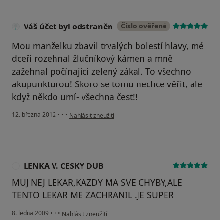
Váš účet byl odstraněn
Číslo ověřené
Mou manželku zbavil trvalých bolestí hlavy, mé
dceři rozehnal žlučníkový kámen a mně
zažehnal počínající zelený zákal. To všechno
akupunkturou! Skoro se tomu nechce věřit, ale
když někdo umí- všechna čest!!
podle názoru uživatele Váš účet byl odstraněn
12. března 2012
•
•
•
Nahlásit zneužití
LENKA V. CESKY DUB
L
MUJ NEJ LEKAR,KAZDY MA SVE CHYBY,ALE
TENTO LEKAR ME ZACHRANIL .JE SUPER
podle názoru uživatele LENKA V. CESKY DUB
8. ledna 2009
•
•
•
Nahlásit zneužití