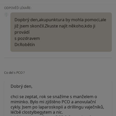
ODPOVĚĎ LÉKAŘE:
Dopbrý den,akupunktura by mohla pomoci,ale
již jsem skončil.Zkuste najít někoho,kdo ji
provádí
s pozdravem
Dr.Robětín
Co del s PCO ?
Dobrý den,
chci se zeptat, rok se snažíme s manželem o
miminko. Bylo mi zjištěno PCO a anovulační
cykly. Jsem po laparoskopii a drillingu vaječníků,
léčbě clostylbegytem a nic.