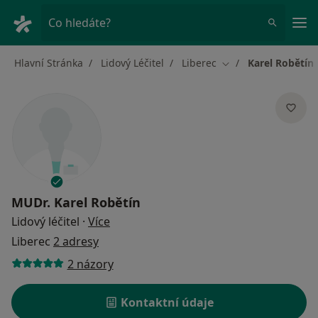
Hla
Co hledáte?
Hlavní Stránka
Lidový Léčitel
Liberec
Karel Robětín
Změna města
MUDr.
Karel Robětín
o specializacích
Lidový léčitel
·
Více
Liberec
2 adresy
2 názory
Kontaktní údaje