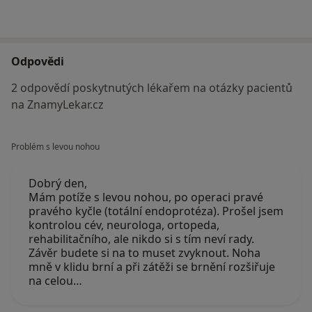
Odpovědi
2 odpovědí poskytnutých lékařem na otázky pacientů
na ZnamyLekar.cz
Problém s levou nohou
Dobrý den,
Mám potíže s levou nohou, po operaci pravé
pravého kyčle (totální endoprotéza). Prošel jsem
kontrolou cév, neurologa, ortopeda,
rehabilitačního, ale nikdo si s tím neví rady.
Závěr budete si na to muset zvyknout. Noha
mně v klidu brní a při zátěži se brnění rozšiřuje
na celou…