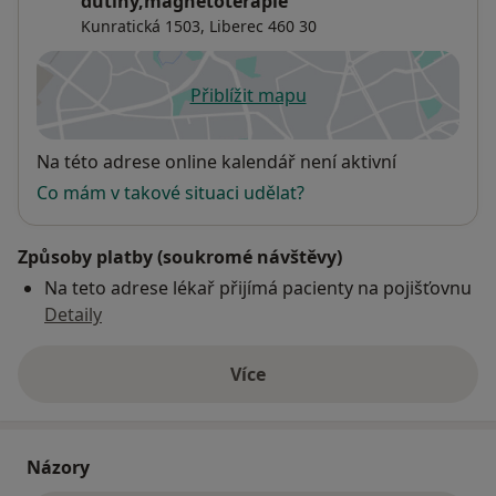
dutiny,magnetoterapie
západní medicina, nedá říci.
Kunratická 1503,
Liberec
460 30
Jsem první rok v důchodovém věku a umožní-li mne to
zdraví, doufám, že pomohu tímto způsobem léčby
ještě mnoha pacientům.
Přiblížit mapu
se otevře v nové záložce
MUDr. Karel Robětín
Dostupnost
Na této adrese online kalendář není aktivní
Co mám v takové situaci udělat?
Způsoby platby (soukromé návštěvy)
Na teto adrese lékař přijímá pacienty na pojišťovnu
Detaily
Více
o adrese
Názory