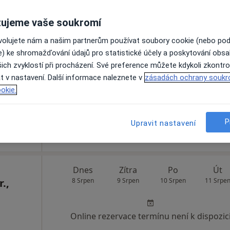
Středisko celostní péče ŽIVOTEM KE ZDRAVÍ - soukromá praxe
ujeme vaše soukromí
á
Dnes
Zítra
Po
Út
ovolujete nám a našim partnerům používat soubory cookie (nebo po
8 Srpen
9 Srpen
10 Srpen
11 Srpe
e) ke shromažďování údajů pro statistické účely a poskytování obs
ich zvyklostí při procházení. Své preference můžete kdykoli zkontro
t v nastavení. Další informace naleznete v
zásadách ochrany soukr
Online rezervace termínu není k dispozic
okie.
Rezervovat termín
P
Upravit nastavení
Dnes
Zítra
Po
Út
.,
8 Srpen
9 Srpen
10 Srpen
11 Srpe
Online rezervace termínu není k dispozic