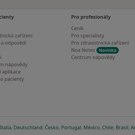
cienty
Pro profesionály
Ceník
nická zařízení
Pro specialisty
 a odpovědi
Pro zdravotnická zařízení
Noa Notes
Novinka
i
Centrum nápovědy
um nápovědy
 aplikace
ro pacienty
záložce
 v nové záložce
e otevře v nové záložce
se otevře v nové záložce
se otevře v nové záložce
se otevře v nové záložce
se otevře v nové záložc
se otevře v nov
se otevře
se 
Italia
,
Deutschland
,
Česko
,
Portugal
,
México
,
Chile
,
Brasil
,
A