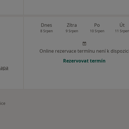
Dnes
Zítra
Po
Út
8 Srpen
9 Srpen
10 Srpen
11 Srpe
Online rezervace termínu není k dispozic
Rezervovat termín
apa
ice