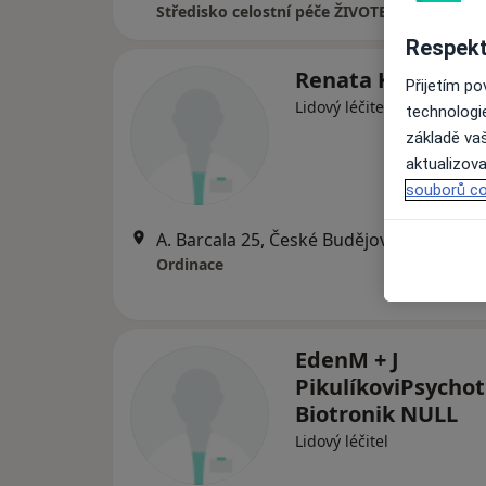
Respekt
Renata Kartákov
Přijetím p
Lidový léčitel
technologi
základě vaš
aktualizova
souborů co
A. Barcala 25, České Budějovice
•
Mapa
Ordinace
EdenM + J
PikulíkoviPsychotr
Biotronik NULL
Lidový léčitel