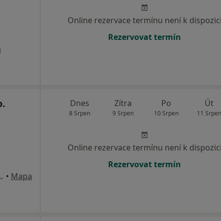
Online rezervace termínu není k dispozic
Rezervovat termín
a
o.
Dnes
Zítra
Po
Út
8 Srpen
9 Srpen
10 Srpen
11 Srpe
Online rezervace termínu není k dispozic
Rezervovat termín
6, Hluboká nad Vltavou
•
Mapa