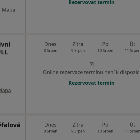
Rezervovat termín
•
Mapa
vní
Dnes
Zítra
Po
Út
ULL
8 Srpen
9 Srpen
10 Srpen
11 Srpe
Online rezervace termínu není k dispozic
Rezervovat termín
Mapa
falová
Dnes
Zítra
Po
Út
8 Srpen
9 Srpen
10 Srpen
11 Srpe