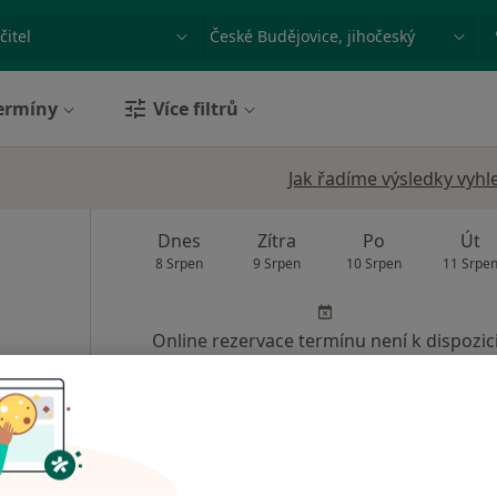
ace, nemoc nebo příjmení
Město nebo region
ermíny
Více filtrů
Jak řadíme výsledky vyhl
Dnes
Zítra
Po
Út
8 Srpen
9 Srpen
10 Srpen
11 Srpe
Online rezervace termínu není k dispozic
Rezervovat termín