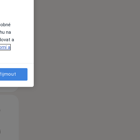
St
Čt
Pá
dobné
n
12 Srpen
13 Srpen
14 Srpen
ahu na
lovat a
omí a
i
řijmout
St
Čt
Pá
n
12 Srpen
13 Srpen
14 Srpen
i