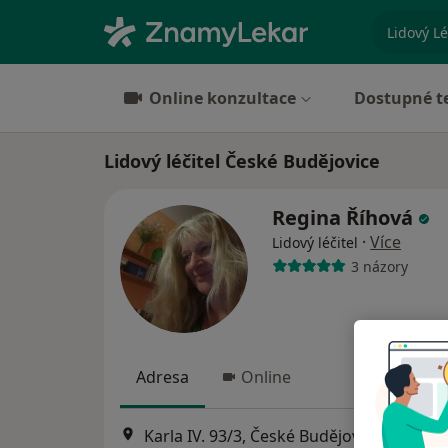
specializ
Online konzultace
Dostupné t
Lidový léčitel České Budějovice
Regina Říhová
·
Více
Lidový léčitel
3 názory
Adresa
Online
Karla IV. 93/3, České Budějovice
•
Mapa