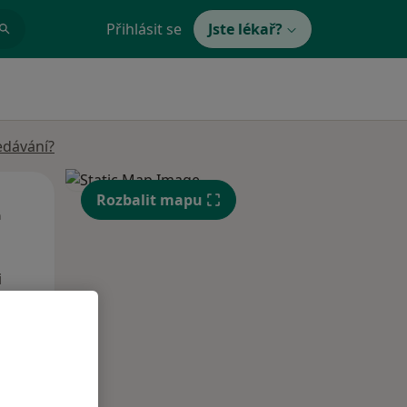
Přihlásit se
Jste lékař?
edávání?
St
Čt
Pá
Rozbalit mapu
n
12 Srpen
13 Srpen
14 Srpen
i