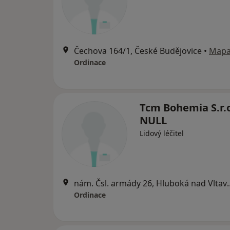
Čechova 164/1, České Budějovice
•
Map
Ordinace
Tcm Bohemia S.r.
NULL
Lidový léčitel
nám. Čsl. armády 2
Ordinace