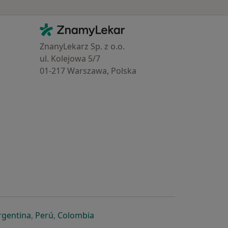
Kontakt
ZnamyLekar - Hlavní stránka
ZnanyLekarz Sp. z o.o.
ul. Kolejowa 5/7
01-217 Warszawa, Polska
e
é záložce
 v nové záložce
otevře v nové záložce
se otevře v nové záložce
se otevře v nové záložce
se otevře v nové záložce
rgentina
,
Perú
,
Colombia