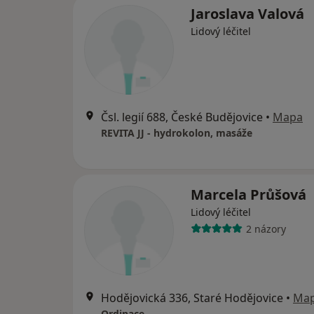
Jaroslava Valová
Lidový léčitel
Čsl. legií 688, České Budějovice
•
Mapa
REVITA JJ - hydrokolon, masáže
Marcela Průšová
Lidový léčitel
2 názory
Hodějovická 336, Staré Hodějovice
•
Ma
Ordinace