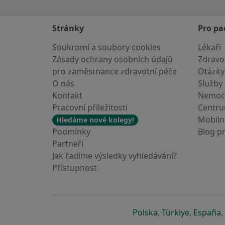
Stránky
Pro pa
Soukromí a soubory cookies
Lékaři
Zásady ochrany osobních údajů
Zdravot
pro zaměstnance zdravotní péče
Otázky
O nás
Služby
Kontakt
Nemoc
Pracovní příležitosti
Centr
Mobilní
Hledáme nové kolegy!
Podmínky
Blog p
Partneři
Jak řadíme výsledky vyhledávání?
Přístupnost
se otevře v nové 
se otevře
s
Polska
,
Türkiye
,
España
,