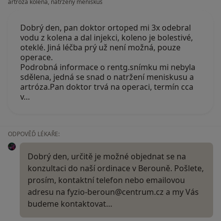
artroza kolena, natržený meniskus
Dobrý den, pan doktor ortoped mi 3x odebral
vodu z kolena a dal injekci, koleno je bolestivé,
oteklé. Jiná léčba prý už není možná, pouze
operace.
Podrobná informace o rentg.snímku mi nebyla
sdělena, jedná se snad o natržení meniskusu a
artróza.Pan doktor trvá na operaci, termín cca
v…
ODPOVĚĎ LÉKAŘE:
Dobrý den, určitě je možné objednat se na
konzultaci do naší ordinace v Berouně. Pošlete,
prosím, kontaktní telefon nebo emailovou
adresu na fyzio-beroun@centrum.cz a my Vás
budeme kontaktovat…