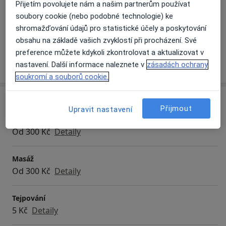
Hlavní léčená onemocnění
Přijetím povolujete nám a našim partnerům používat
asistent ve špičkovém světově uznávaném
Bolesti zad
Bolesti šlach
Bolesti kloubů
soubory cookie (nebo podobné technologie) ke
neurorehabilitačním zařízení Oxford centre for
a11y_sr_more_disea
Bolesti svalů
Sportovní úrazy
shromažďování údajů pro statistické účely a poskytování
+8
enablement v Oxfordu.
obsahu na základě vašich zvyklostí při procházení. Své
Od září 2015 mám svou vlastní praxi na Plzeňské ulici v
preference můžete kdykoli zkontrolovat a aktualizovat v
Berouně.
Více
nastavení. Další informace naleznete v
zásadách ochrany
o zkušenostech
Žádná potíž nemůže být překážkou! Přijďte se poradit,
soukromí a souborů cookie.
jak si ulevit od bolestí pohybového aparátu.
Služby a ceník služeb
Přijmout
Upravit nastavení
Fyzioterapie
Od 300 Kč
Detaily
Masáž
Od 300 Kč
Detaily
Tejpování
5 Kč
Detaily