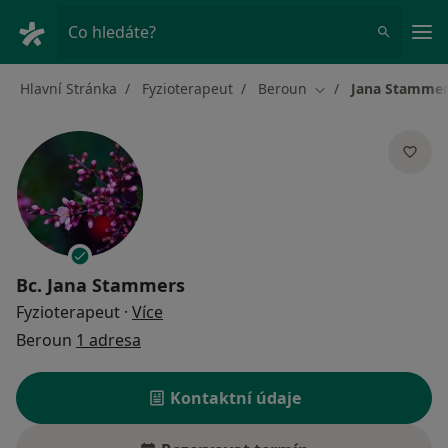
Hla
Co hledáte?
Hlavní Stránka
Fyzioterapeut
Beroun
Jana Stammer
Změna města
Bc.
Jana Stammers
o specializacích
Fyzioterapeut
·
Více
Beroun
1 adresa
Kontaktní údaje