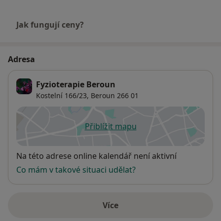
Jak fungují ceny?
Adresa
Fyzioterapie Beroun
Kostelní 166/23,
Beroun
266 01
Přiblížit mapu
se otevře v nové záložce
Dostupnost
Na této adrese online kalendář není aktivní
Co mám v takové situaci udělat?
Více
o adrese