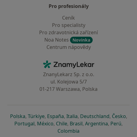
Pro profesionály
Ceník
Pro specialisty
Pro zdravotnická zařízení
Noa Notes
Novinka
Centrum nápovědy
Kontakt
ZnamyLekar - Hlavní stránka
ZnanyLekarz Sp. z o.o.
ul. Kolejowa 5/7
01-217 Warszawa, Polska
se otevře v nové záložce
se otevře v nové záložce
se otevře v nové záložce
se otevře v nové záložce
se otevře v 
se o
Polska
,
Türkiye
,
España
,
Italia
,
Deutschland
,
Česko
,
se otevře v nové záložce
se otevře v nové záložce
se otevře v nové záložce
se otevře v nové záložc
se otevře v 
se ote
Portugal
,
México
,
Chile
,
Brasil
,
Argentina
,
Perú
,
se otevře v nové záložce
Colombia