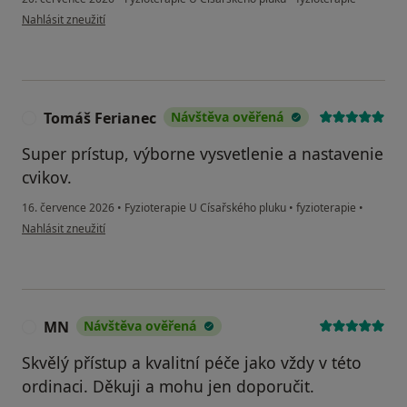
podle názoru uživatele BB
Nahlásit zneužití
Tomáš Ferianec
Návštěva ověřená
T
Super prístup, výborne vysvetlenie a nastavenie
cvikov.
16. července 2026
•
Fyzioterapie U Císařského pluku
•
fyzioterapie
•
podle názoru uživatele Tomáš Ferianec
Nahlásit zneužití
MN
Návštěva ověřená
M
Skvělý přístup a kvalitní péče jako vždy v této
ordinaci. Děkuji a mohu jen doporučit.