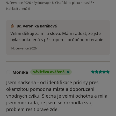
9. července 2026
•
Fyzioterapie U Císařského pluku
•
masáž
•
podle názoru uživatele MN
Nahlásit zneužití
Bc. Veronika Baráková
Velmi děkuji za milá slova. Mám radost, že jste
byla spokojená s přístupem i průběhem terapie.
14. července 2026
Monika
Návštěva ověřená
M
Jsem nadsena - od identifikace priciny pres
okamzitou pomoc na miste a doporuceni
vhodnych cviku. Slecna je velmi ochotna a mila,
jsem moc rada, ze jsem se rozhodla svuj
problem resit prave zde.