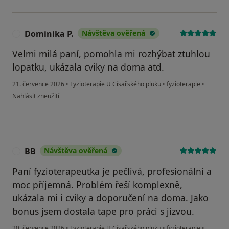
Dominika P.
Návštěva ověřená
D
Velmi milá paní, pomohla mi rozhýbat ztuhlou
lopatku, ukázala cviky na doma atd.
21. července 2026
•
Fyzioterapie U Císařského pluku
•
fyzioterapie
•
podle názoru uživatele Dominika P.
Nahlásit zneužití
BB
Návštěva ověřená
B
Paní fyzioterapeutka je pečlivá, profesionální a
moc příjemná. Problém řeší komplexně,
ukázala mi i cviky a doporučení na doma. Jako
bonus jsem dostala tape pro práci s jizvou.
20. července 2026
•
Fyzioterapie U Císařského pluku
•
fyzioterapie
•