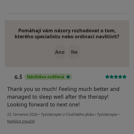
Pomáhají vám názory rozhodovat o tom,
kterého specialistu nebo ordinaci navštívit?
Ano
Ne
G.Š
Návštěva ověřená
G
Thank you so much! Feeling much better and
managed to sleep well after the therapy!
Looking forward to next one!
22. července 2026
•
Fyzioterapie U Císařského pluku
•
fyzioterapie
•
podle názoru uživatele G.Š
Nahlásit zneužití