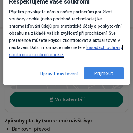
Respektujeme vaše soukromí
Přijetím povolujete nám a našim partnerům používat
Jak fungují ceny?
soubory cookie (nebo podobné technologie) ke
shromažďování údajů pro statistické účely a poskytování
obsahu na základě vašich zvyklostí při procházení. Své
Adresa
preference můžete kdykoli zkontrolovat a aktualizovat v
nastavení. Další informace naleznete v
zásadách ochrany
Fyzioterapie U Císařského pluku
soukromí a souborů cookie.
28. pluku 575/21,
Praha 10
,
Praha
101 00
Přijmout
Upravit nastavení
Přiblížit mapu
se otevře v nové záložce
Dostupnost
Viz kalendář
Způsoby platby (soukromé návštěvy)
Bankovní převod