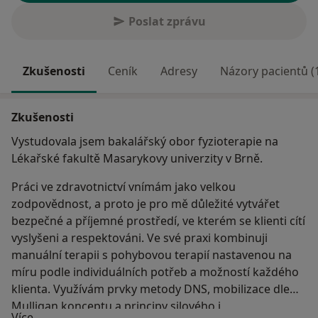
Poslat zprávu
Zkušenosti
Ceník
Adresy
Názory pacientů (
Zkušenosti
Vystudovala jsem bakalářský obor fyzioterapie na
Lékařské fakultě Masarykovy univerzity v Brně.
Práci ve zdravotnictví vnímám jako velkou
zodpovědnost, a proto je pro mě důležité vytvářet
bezpečné a příjemné prostředí, ve kterém se klienti cítí
vyslyšeni a respektováni. Ve své praxi kombinuji
manuální terapii s pohybovou terapií nastavenou na
míru podle individuálních potřeb a možností každého
klienta. Využívám prvky metody DNS, mobilizace dle
Mulligan konceptu a principy silového i
O mně
Více