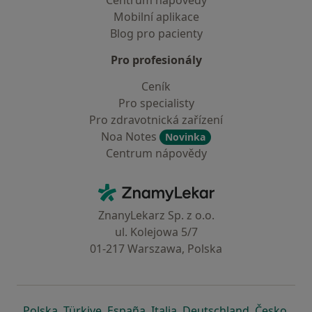
Centrum nápovědy
Mobilní aplikace
Blog pro pacienty
Pro profesionály
Ceník
Pro specialisty
Pro zdravotnická zařízení
Noa Notes
Novinka
Centrum nápovědy
Kontakt
ZnamyLekar - Hlavní stránka
ZnanyLekarz Sp. z o.o.
ul. Kolejowa 5/7
01-217 Warszawa, Polska
se otevře v nové záložce
se otevře v nové záložce
se otevře v nové záložce
se otevře v nové záložce
se otevře v 
se o
Polska
,
Türkiye
,
España
,
Italia
,
Deutschland
,
Česko
,