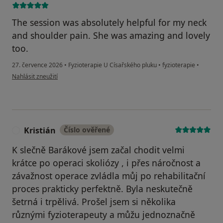
The session was absolutely helpful for my neck
and shoulder pain. She was amazing and lovely
too.
27. července 2026
•
Fyzioterapie U Císařského pluku
•
fyzioterapie
•
podle názoru uživatele Aysenur Gokirmak
Nahlásit zneužití
Kristián
Číslo ověřené
K
K slečně Barákové jsem začal chodit velmi
krátce po operaci skoliózy , i přes náročnost a
závažnost operace zvládla můj po rehabilitační
proces prakticky perfektně. Byla neskutečně
šetrná i trpělivá. Prošel jsem si několika
různými fyzioterapeuty a můžu jednoznačně