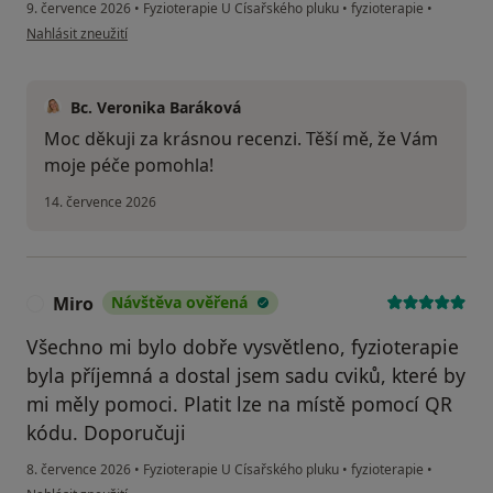
9. července 2026
•
Fyzioterapie U Císařského pluku
•
fyzioterapie
•
podle názoru uživatele Monika
Nahlásit zneužití
Bc. Veronika Baráková
Moc děkuji za krásnou recenzi. Těší mě, že Vám
moje péče pomohla!
14. července 2026
Miro
Návštěva ověřená
M
Všechno mi bylo dobře vysvětleno, fyzioterapie
byla příjemná a dostal jsem sadu cviků, které by
mi měly pomoci. Platit lze na místě pomocí QR
kódu. Doporučuji
8. července 2026
•
Fyzioterapie U Císařského pluku
•
fyzioterapie
•
podle názoru uživatele Miro