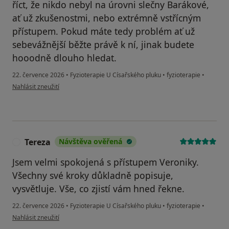
říct, že nikdo nebyl na úrovni slečny Barákové,
ať už zkušenostmi, nebo extrémně vstřícným
přístupem. Pokud máte tedy problém ať už
sebevážnější běžte právě k ní, jinak budete
hooodně dlouho hledat.
22. července 2026
•
Fyzioterapie U Císařského pluku
•
fyzioterapie
•
podle názoru uživatele Kristián
Nahlásit zneužití
Tereza
Návštěva ověřená
T
Jsem velmi spokojená s přístupem Veroniky.
Všechny své kroky důkladně popisuje,
vysvětluje. Vše, co zjistí vám hned řekne.
22. července 2026
•
Fyzioterapie U Císařského pluku
•
fyzioterapie
•
podle názoru uživatele Tereza
Nahlásit zneužití