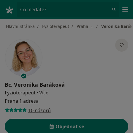
Hla
Co hledáte?
Hlavní Stránka
Fyzioterapeut
Praha
Veronika Bará
Změna města
Bc.
Veronika Baráková
o specializacích
Fyzioterapeut
·
Více
Praha
1 adresa
10 názorů
Objednat se