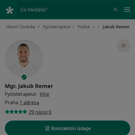
Hla
Co hledáte?
Hlavní Stránka
Fyzioterapeut
Praha
Jakub Remer
Změna města
Mgr.
Jakub Remer
o specializacích
Fyzioterapeut
·
Více
Praha
1 adresa
29 názorů
Kontaktní údaje