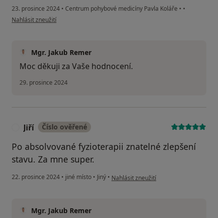
23. prosince 2024
•
Centrum pohybové medicíny Pavla Koláře
•
•
podle názoru uživatele JK
Nahlásit zneužití
Mgr. Jakub Remer
Moc děkuji za Vaše hodnocení.
29. prosince 2024
Jiří
Číslo ověřené
J
Po absolvované fyzioterapii znatelné zlepšení
stavu. Za mne super.
podle názoru uživatele Jiří
22. prosince 2024
•
jiné místo
•
Jiný
•
Nahlásit zneužití
Mgr. Jakub Remer