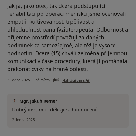
Jak já, jako otec, tak dcera podstupující
rehabilitaci po operaci menisku jsme oceňovali
empatii, kultivovanost, trpělivost a
ohleduplnost pana fyzioterapeuta. Odbornost a
příjemné prostředí považuji za daných
podmínek za samozřejmé, ale též je vysoce
hodnotím. Dcera (15) chválí zejména příjemnou
komunikaci v čase procedury, která jí pomáhala
překonat cviky na hraně bolesti.
podle názoru uživatele MARTIN VERNER A
2. ledna 2025
•
jiné místo
•
Jiný
•
Nahlásit zneužití
Mgr. Jakub Remer
Dobrý den, moc děkuji za hodnocení.
2. ledna 2025