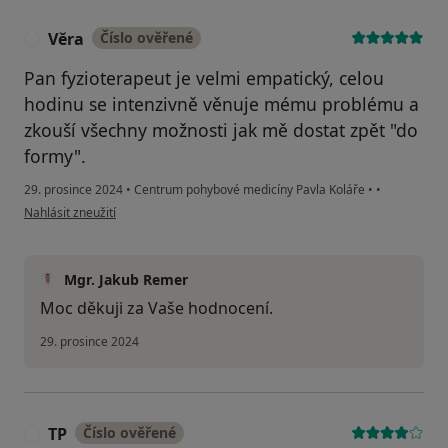
Věra
Číslo ověřené
V
Pan fyzioterapeut je velmi empatický, celou
hodinu se intenzivně věnuje mému problému a
zkouší všechny možnosti jak mě dostat zpět "do
formy".
29. prosince 2024
•
Centrum pohybové medicíny Pavla Koláře
•
•
podle názoru uživatele Věra
Nahlásit zneužití
Mgr. Jakub Remer
Moc děkuji za Vaše hodnocení.
29. prosince 2024
TP
Číslo ověřené
T