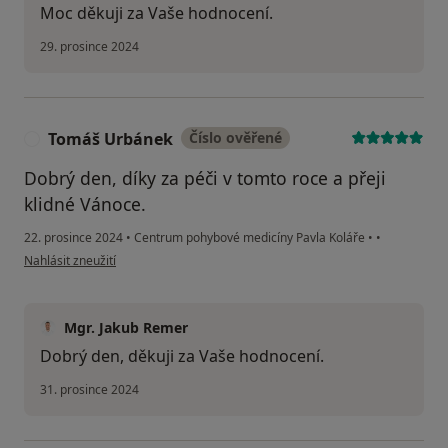
Moc děkuji za Vaše hodnocení.
29. prosince 2024
Tomáš Urbánek
Číslo ověřené
T
Dobrý den, díky za péči v tomto roce a přeji
klidné Vánoce.
22. prosince 2024
•
Centrum pohybové medicíny Pavla Koláře
•
•
podle názoru uživatele Tomáš Urbánek
Nahlásit zneužití
Mgr. Jakub Remer
Dobrý den, děkuji za Vaše hodnocení.
31. prosince 2024