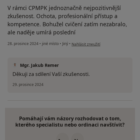
V rámci CPMPK jednoznačně nejpozitivnější
zkušenost. Ochota, profesionální přístup a
kompetence. Bohužel cvičení zatím nezabralo,
ale naděje umírá poslední
podle názoru uživatele TP
28. prosince 2024
•
jiné místo
•
Jiný
•
Nahlásit zneužití
Mgr. Jakub Remer
Děkuji za sdílení Vaší zkušenosti.
29. prosince 2024
Pomáhají vám názory rozhodovat o tom,
kterého specialistu nebo ordinaci navštívit?