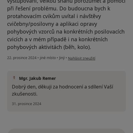
vystupování, velkou snahu porozumět a pomoci
při řešení problému. Do budoucna bych k
protahovacím cvikům uvítal i návštěvy
cvičebny/posilovny a aplikaci opravy
pohybových vzorců na konkrétních posilovacích
cvicích a v mém případě i na konkrétních
pohybových aktivitách (běh, kolo).
podle názoru uživatele Ondřej Podběhl
22. prosince 2024
•
jiné místo
•
Jiný
•
Nahlásit zneužití
Mgr. Jakub Remer
Dobrý den, děkuji za hodnocení a sdílení Vaší
zkušenosti.
31. prosince 2024