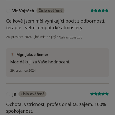
Vít Vojtěch
Číslo ověřené
V
Celkově jsem měl vynikající pocit z odbornosti,
terapie i velmi empatické atmosféry
podle názoru uživatele Vít Vojtěch
24. prosince 2024
•
jiné místo
•
Jiný
•
Nahlásit zneužití
Mgr. Jakub Remer
Moc děkuji za Vaše hodnocení.
29. prosince 2024
JK
Číslo ověřené
J
Ochota, vstricnost, profesionalita, zajem. 100%
spokojenost.