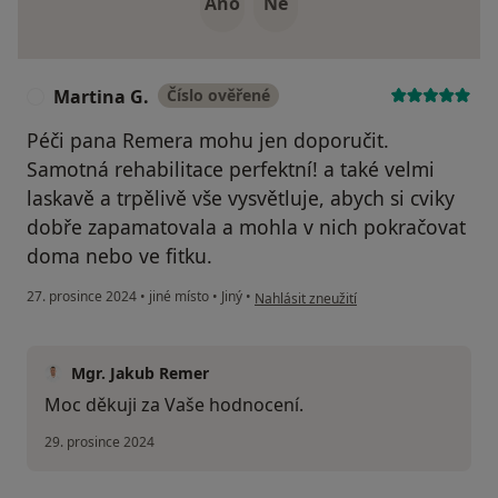
Ano
Ne
Martina G.
Číslo ověřené
M
Péči pana Remera mohu jen doporučit.
Samotná rehabilitace perfektní! a také velmi
laskavě a trpělivě vše vysvětluje, abych si cviky
dobře zapamatovala a mohla v nich pokračovat
doma nebo ve fitku.
podle názoru uživatele Martina G.
27. prosince 2024
•
jiné místo
•
Jiný
•
Nahlásit zneužití
Mgr. Jakub Remer
Moc děkuji za Vaše hodnocení.
29. prosince 2024