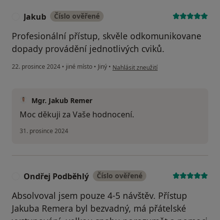
Jakub
Číslo ověřené
J
Profesionální přístup, skvěle odkomunikovane
dopady provádění jednotlivých cviků.
podle názoru uživatele Jakub
22. prosince 2024
•
jiné místo
•
Jiný
•
Nahlásit zneužití
Mgr. Jakub Remer
Moc děkuji za Vaše hodnocení.
31. prosince 2024
Ondřej Podběhlý
Číslo ověřené
O
Absolvoval jsem pouze 4-5 návštěv. Přístup
Jakuba Remera byl bezvadný, má přátelské