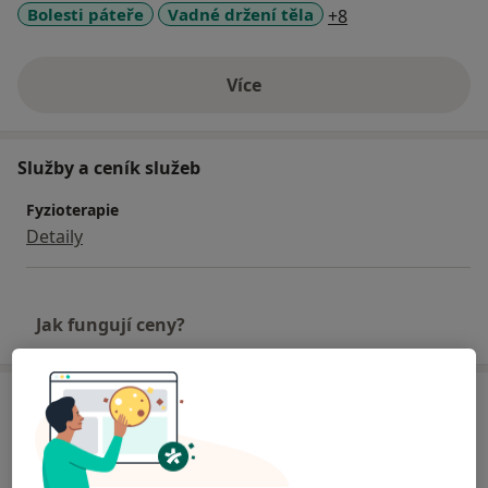
a11y_sr_more_di
Bolesti páteře
Vadné držení těla
+8
Více
o zkušenostech
Služby a ceník služeb
Fyzioterapie
Detaily
Jak fungují ceny?
Adresa
Centrum pohybové medicíny Pavla Koláře
Walterovo,
Praha 5
,
Praha
180 00