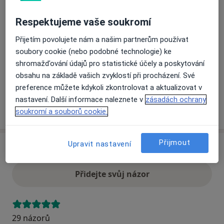
Respektujeme vaše soukromí
Přiblížit mapu
se otevře v nové záložce
Přijetím povolujete nám a našim partnerům používat
soubory cookie (nebo podobné technologie) ke
Dostupnost
Na této adrese online kalendář není aktivní
shromažďování údajů pro statistické účely a poskytování
Co mám v takové situaci udělat?
obsahu na základě vašich zvyklostí při procházení. Své
preference můžete kdykoli zkontrolovat a aktualizovat v
nastavení. Další informace naleznete v
zásadách ochrany
Více
soukromí a souborů cookie.
o adrese
Přijmout
Upravit nastavení
Názory
Přidejte svůj názor
29 názorů