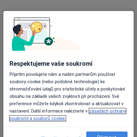
Dobrý den.Jmenuji se Martina a je 44 let. Mám stále problémy
s páteří...krční páteř. Postoupila jsem
Dobrý den.Jmenuji se Martina a je 44
let. Mám stále problémy s páteří...krční
páteř. Postoupila jsem všechna
vyšetření i magnetickou rezonanci. tam
mi našli nález ale není v takovém
rozsahu aby jej operovali. Mám už
Respektujeme vaše soukromí
šestou nemocenskou na záda a mám
opakované bolesti. .Tedkom mi taky
Přijetím povolujete nám a našim partnerům používat
natéká obličej…
soubory cookie (nebo podobné technologie) ke
shromažďování údajů pro statistické účely a poskytování
obsahu na základě vašich zvyklostí při procházení. Své
ODPOVĚĎ LÉKAŘE:
preference můžete kdykoli zkontrolovat a aktualizovat v
nastavení. Další informace naleznete v
zásadách ochrany
Souhlas s kolegyněmi. Fyzioterapie by
soukromí a souborů cookie.
pomoci mohla, pokud je příčina v
pohybovém systému, což nikdo