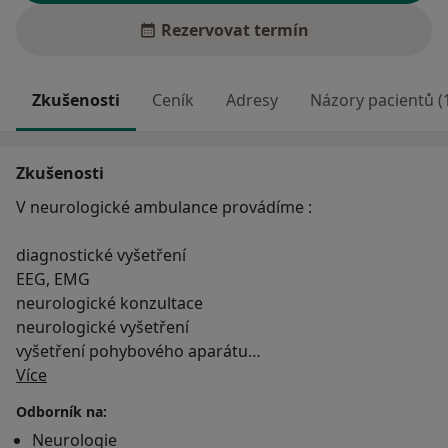
Rezervovat termín
Zkušenosti
Ceník
Adresy
Názory pacientů (
Zkušenosti
V neurologické ambulance provádíme :
diagnostické vyšetření
EEG, EMG
neurologické konzultace
neurologické vyšetření
vyšetření pohybového aparátu
O mně
vyšetření rovnováhy
Více
Odborník na:
Neurologie