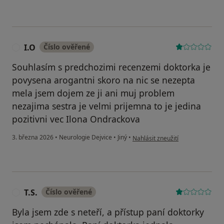
I.O
Číslo ověřené
I
Souhlasím s predchozimi recenzemi doktorka je
povysena arogantni skoro na nic se nezepta
mela jsem dojem ze ji ani muj problem
nezajima sestra je velmi prijemna to je jedina
pozitivni vec Ilona Ondrackova
podle názoru uživatele I.O
3. března 2026
•
Neurologie Dejvice
•
Jiný
•
Nahlásit zneužití
T.S.
Číslo ověřené
T
Byla jsem zde s neteří, a přístup paní doktorky