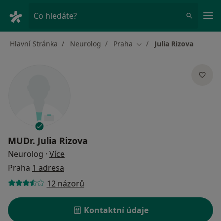
Hla
Co hledáte?
Hlavní Stránka
Neurolog
Praha
Julia Rizova
Změna města
MUDr.
Julia Rizova
o specializacích
Neurolog
·
Více
Praha
1 adresa
12 názorů
Kontaktní údaje