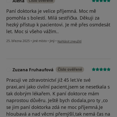
Alena
Číslo ověřené
A
Paní doktorka je velice příjemná. Moc mě
pomohla s bolestí. Milá sestřička. Děkuji za
hezký přístup k pacientovi. Je mě přes osmdesát
let. Moc si všeho vážím..
podle názoru uživatele Alena
25. března 2025
•
jiné místo
•
Jiný
•
Nahlásit zneužití
Zuzana Fruhaufová
Číslo ověřené
Z
Pracuji ve zdravotnictví již 45 let.Ve své
praxi,ani jako civilní pacient,jsem se nesetkala s
tak dobrým lékařem. K paní doktorce mám
naprostou důvěru. Ještě bych dodala,pro ty ,co
se jim paní doktorka zdá ne moc příjemná.Je
hloubavá a nad věcmi přemýšlí,tak nemá čas na