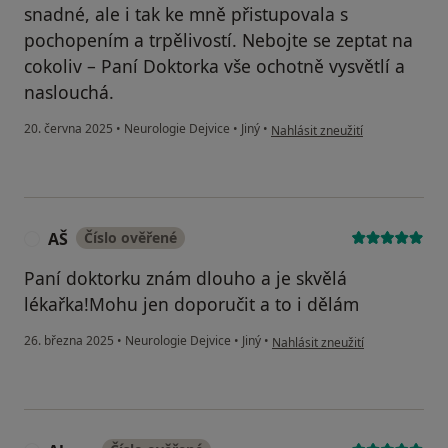
snadné, ale i tak ke mně přistupovala s
pochopením a trpělivostí. Nebojte se zeptat na
cokoliv – Paní Doktorka vše ochotně vysvětlí a
naslouchá.
podle názoru uživatele Marian
20. června 2025
•
Neurologie Dejvice
•
Jiný
•
Nahlásit zneužití
AŠ
Číslo ověřené
A
Paní doktorku znám dlouho a je skvělá
lékařka!Mohu jen doporučit a to i dělám
podle názoru uživatele AŠ
26. března 2025
•
Neurologie Dejvice
•
Jiný
•
Nahlásit zneužití