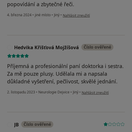
popovídání a zbytečné řeči.
podle názoru uživatele Zuzana Fruhaufová
4. března 2024
•
jiné místo
•
Jiný
•
Nahlásit zneužití
Hedvika Křišťová Mojžíšová
Číslo ověřené
H
Příjemná a profesionální paní doktorka i sestra.
Za mě pouze plusy. Udělala mi a napsala
důkladné vyšetření, pečlivost, skvělé jednání.
podle názoru uživatele Hedvik
2. listopadu 2023
•
Neurologie Dejvice
•
Jiný
•
Nahlásit zneužití
JB
Číslo ověřené
J