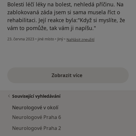
Bolesti léčí léky na bolest, nehledá příčinu. Na
zablokovaná záda jsem si sama musela říct o
rehabilitaci. Její reakce byla:"Když si myslíte, že
vám to pomůže, tak vám ji napíšu."
podle názoru uživatele JB
23. června 2023
•
jiné místo
•
Jiný
•
Nahlásit zneužití
Zobrazit více
výše uvedené názory
Související vyhledávání
Neurologové v okolí
Neurologové Praha 6
Neurologové Praha 2