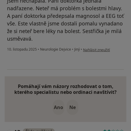
jsem nechápala. Paní doktorka jednala
nadřazene. Neteř má problém s bolestmi hlavy.
A paní doktorka předepsala magnosol a EEG toť
vše. Este vlastně jsme dostali pomalu vynadano
že si neteř bere léky na bolest. Sestřička je milá
usměvavá.
podle názoru uživatele T.S.
10. listopadu 2025
•
Neurologie Dejvice
•
Jiný
•
Nahlásit zneužití
Pomáhají vám názory rozhodovat o tom,
kterého specialistu nebo ordinaci navštívit?
Ano
Ne