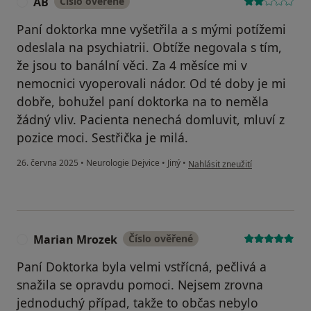
AB
Číslo ověřené
A
Paní doktorka mne vyšetřila a s mými potížemi
odeslala na psychiatrii. Obtíže negovala s tím,
že jsou to banální věci. Za 4 měsíce mi v
nemocnici vyoperovali nádor. Od té doby je mi
dobře, bohužel paní doktorka na to neměla
žádný vliv. Pacienta nenechá domluvit, mluví z
pozice moci. Sestřička je milá.
podle názoru uživatele AB
26. června 2025
•
Neurologie Dejvice
•
Jiný
•
Nahlásit zneužití
Marian Mrozek
Číslo ověřené
M
Paní Doktorka byla velmi vstřícná, pečlivá a
snažila se opravdu pomoci. Nejsem zrovna
jednoduchý případ, takže to občas nebylo