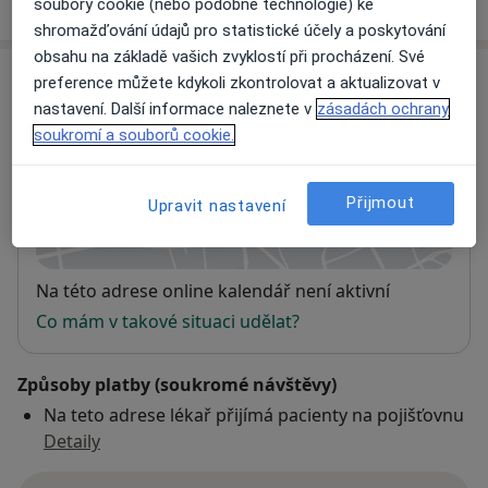
soubory cookie (nebo podobné technologie) ke
shromažďování údajů pro statistické účely a poskytování
obsahu na základě vašich zvyklostí při procházení. Své
Adresa
preference můžete kdykoli zkontrolovat a aktualizovat v
nastavení. Další informace naleznete v
zásadách ochrany
Neurologie Dejvice
soukromí a souborů cookie.
Bechyňova 2571/3,
Praha
160 00
Přijmout
Upravit nastavení
Přiblížit mapu
se otevře v nové záložce
Dostupnost
Na této adrese online kalendář není aktivní
Co mám v takové situaci udělat?
Způsoby platby (soukromé návštěvy)
Na teto adrese lékař přijímá pacienty na pojišťovnu
Detaily