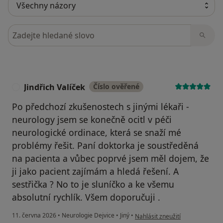
Hledejte v názorech
Jindřich Valíček
Číslo ověřené
J
Po předchozí zkušenostech s jinými lékaři -
neurology jsem se konečně ocitl v péči
neurologické ordinace, která se snaží mé
problémy řešit. Paní doktorka je soustředěná
na pacienta a vůbec poprvé jsem měl dojem, že
ji jako pacient zajímám a hledá řešení. A
sestřička ? No to je sluníčko a ke všemu
absolutní rychlík. Všem doporučuji .
podle názoru uživatele Jindřich 
11. června 2026
•
Neurologie Dejvice
•
Jiný
•
Nahlásit zneužití