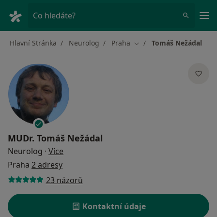
Hla
Co hledáte?
Hlavní Stránka
Neurolog
Praha
Tomáš Nežádal
Změna města
MUDr.
Tomáš Nežádal
o specializacích
Neurolog
·
Více
Praha
2 adresy
23 názorů
Kontaktní údaje