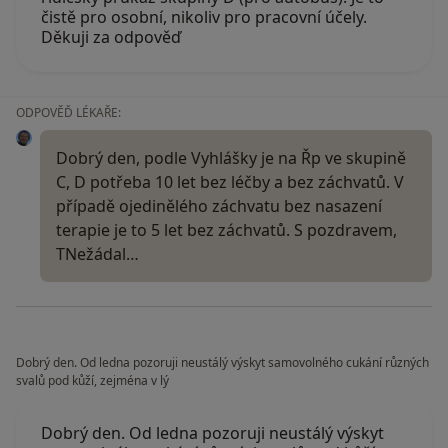
čistě pro osobní, nikoliv pro pracovní účely.
Děkuji za odpověď
ODPOVĚĎ LÉKAŘE:
Dobrý den, podle Vyhlášky je na Řp ve skupině
C, D potřeba 10 let bez léčby a bez záchvatů. V
případě ojedinělého záchvatu bez nasazení
terapie je to 5 let bez záchvatů. S pozdravem,
TNežádal…
Dobrý den. Od ledna pozoruji neustálý výskyt samovolného cukání různých
svalů pod kůží, zejména v lý
Dobrý den. Od ledna pozoruji neustálý výskyt