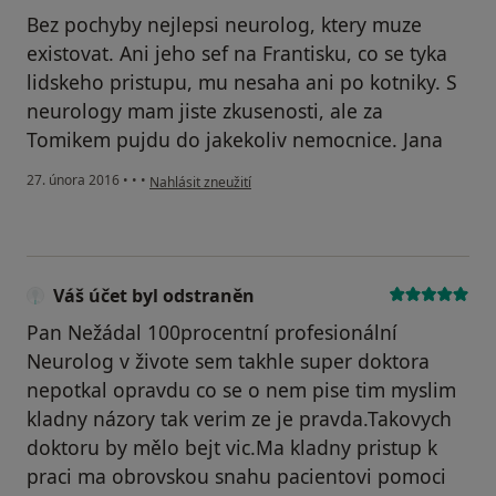
Bez pochyby nejlepsi neurolog, ktery muze
existovat. Ani jeho sef na Frantisku, co se tyka
lidskeho pristupu, mu nesaha ani po kotniky. S
neurology mam jiste zkusenosti, ale za
Tomikem pujdu do jakekoliv nemocnice. Jana
podle názoru uživatele Váš účet byl odstraněn
27. února 2016
•
•
•
Nahlásit zneužití
Váš účet byl odstraněn
Pan Nežádal 100procentní profesionální
Neurolog v živote sem takhle super doktora
nepotkal opravdu co se o nem pise tim myslim
kladny názory tak verim ze je pravda.Takovych
doktoru by mělo bejt vic.Ma kladny pristup k
praci ma obrovskou snahu pacientovi pomoci