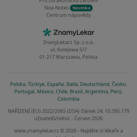
Pro zdravotnická zařízení
Noa Notes
Novinka
Centrum nápovědy
Kontakt
ZnamyLekar - Hlavní stránka
ZnanyLekarz Sp. z o.o.
ul. Kolejowa 5/7
01-217 Warszawa, Polska
se otevře v nové záložce
se otevře v nové záložce
se otevře v nové záložce
se otevře v nové záložce
se otevře v 
se o
Polska
,
Türkiye
,
España
,
Italia
,
Deutschland
,
Česko
,
se otevře v nové záložce
se otevře v nové záložce
se otevře v nové záložce
se otevře v nové záložc
se otevře v 
se ote
Portugal
,
México
,
Chile
,
Brasil
,
Argentina
,
Perú
,
se otevře v nové záložce
Colombia
NAŘÍZENÍ (EU) 2022/2065 (DSA) článek 24: 15.395.179
uživatelů/měsíc - Červen 2026
www.znamylekar.cz © 2026 - Najděte si lékaře a