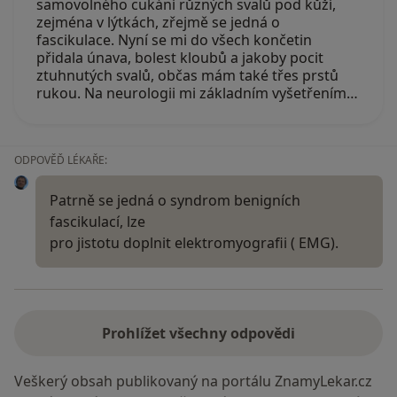
samovolného cukání různých svalů pod kůží,
zejména v lýtkách, zřejmě se jedná o
fascikulace. Nyní se mi do všech končetin
přidala únava, bolest kloubů a jakoby pocit
ztuhnutých svalů, občas mám také třes prstů
rukou. Na neurologii mi základním vyšetřením…
ODPOVĚĎ LÉKAŘE:
Patrně se jedná o syndrom benigních
fascikulací, lze
pro jistotu doplnit elektromyografii ( EMG).
Prohlížet všechny odpovědi
Veškerý obsah publikovaný na portálu ZnamyLekar.cz