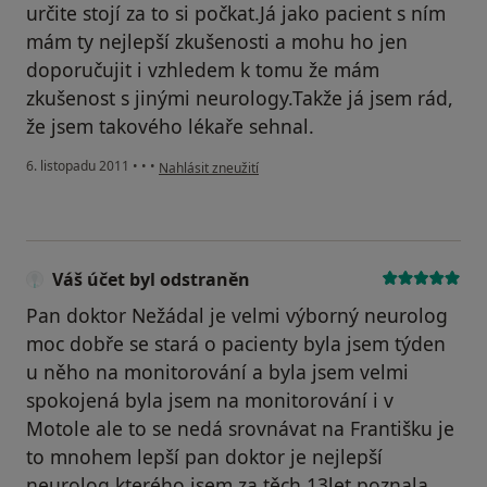
určite stojí za to si počkat.Já jako pacient s ním
mám ty nejlepší zkušenosti a mohu ho jen
doporučujit i vzhledem k tomu že mám
zkušenost s jinými neurology.Takže já jsem rád,
že jsem takového lékaře sehnal.
podle názoru uživatele Pacient
6. listopadu 2011
•
•
•
Nahlásit zneužití
Váš účet byl odstraněn
Pan doktor Nežádal je velmi výborný neurolog
moc dobře se stará o pacienty byla jsem týden
u něho na monitorování a byla jsem velmi
spokojená byla jsem na monitorování i v
Motole ale to se nedá srovnávat na Františku je
to mnohem lepší pan doktor je nejlepší
neurolog kterého jsem za těch 13let poznala