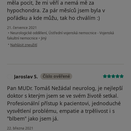
měla pocit, že mi věří a nemá mě za
hypochondra. Za pár měsíců jsem byla v
pořádku a kde můžu, tak ho chválím :)
21. července 2021
•
Neurologické oddělení, Ústřední vojenská nemocnice - Vojenská
fakultní nemocnice
•
Jiný
podle názoru uživatele T. K.
•
Nahlásit zneužití
Jaroslav S.
Číslo ověřené
J
Pan MUDr. Tomáš Nežádal neurolog, je nejlepší
doktor s kterým jsem se ve svém životě setkal.
Profesionální přístup k pacientovi, jednoduché
vysvětlení problému, empatie a trpělivost i s
"blbem" jako jsem já.
22. března 2021