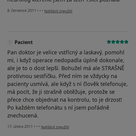
podle názoru uživatele Váš účet byl odstraněn
8. července 2011
•
•
•
Nahlásit zneužití
Pacient
Pan doktor je velice vstřícný a laskavý, pomohl
mi, i když operace nedopadla úplně dokonale,
ale je to o dost lepší. Bohužel má ale STRAŠNĚ
protivnou sestřičku. Před ním se vždycky na
pacienty usmívá, ale když s ní člověk telefonuje,
má pocit, že ji strašně obtěžuje, protože se
přece chce objednat na kontrolu, to je drzost!
Po každém telefonátu s ní jsem pořádně
znechucená.
podle názoru uživatele Pacient
17. února 2011
•
•
•
Nahlásit zneužití