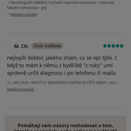
•
Neurologické oddělení, Ústřední vojenská nemocnice - Vojenská
fakultní nemocnice
•
Jiný
podle názoru uživatele Jaroslav S.
•
Nahlásit zneužití
M. CH.
Číslo ověřené
M
nejlepší doktor, jakého znám, co se epi týče. I
když to mám k němu z bydliště "z ruky" umí
správně určit diagnozu i po telefonu či mailu
12. září 2020
•
INSTITUT NEUROPSYCHIATRICKÉ PÉČE (INEP)
•
Jiný
•
podle názoru uživatele M. CH.
Nahlásit zneužití
Pomáhají vám názory rozhodovat o tom,