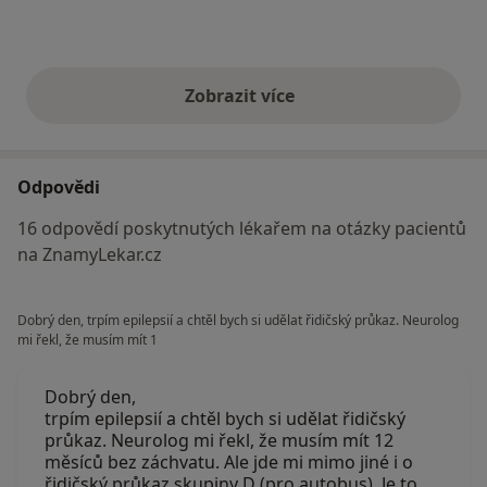
Zobrazit více
výše uvedené názory
Odpovědi
16 odpovědí poskytnutých lékařem na otázky pacientů
na ZnamyLekar.cz
Dobrý den, trpím epilepsií a chtěl bych si udělat řidičský průkaz. Neurolog
mi řekl, že musím mít 1
Dobrý den,
trpím epilepsií a chtěl bych si udělat řidičský
průkaz. Neurolog mi řekl, že musím mít 12
měsíců bez záchvatu. Ale jde mi mimo jiné i o
řidičský průkaz skupiny D (pro autobus). Je to