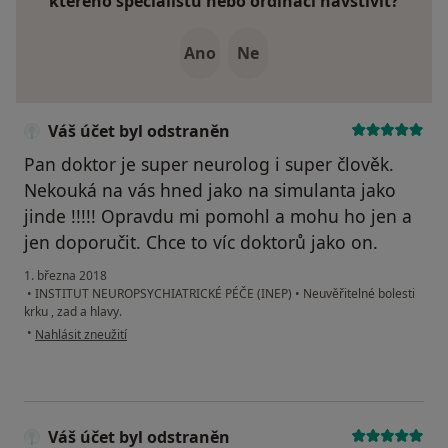
kterého specialistu nebo ordinaci navštívit?
Ano
Ne
Váš účet byl odstraněn
Pan doktor je super neurolog i super člověk.
Nekouká na vás hned jako na simulanta jako
jinde !!!!! Opravdu mi pomohl a mohu ho jen a
jen doporučit. Chce to víc doktorů jako on.
1. března 2018
•
INSTITUT NEUROPSYCHIATRICKÉ PÉČE (INEP)
•
Neuvěřitelné bolesti
krku , zad a hlavy.
podle názoru uživatele Váš účet byl odstraněn
•
Nahlásit zneužití
Váš účet byl odstraněn