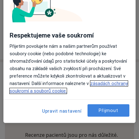
Způsoby platby (soukromé návštěvy)
Na teto adrese lékař přijímá pacienty na pojišťovnu
Detaily
Respektujeme vaše soukromí
Více
Přijetím povolujete nám a našim partnerům používat
o adrese
soubory cookie (nebo podobné technologie) ke
shromažďování údajů pro statistické účely a poskytování
obsahu na základě vašich zvyklostí při procházení. Své
Názory
preference můžete kdykoli zkontrolovat a aktualizovat v
nastavení. Další informace naleznete v
zásadách ochrany
Přidejte svůj názor
soukromí a souborů cookie.
Přijmout
Upravit nastavení
23 názorů
Recenze pacientů jsou pro nás důležité.