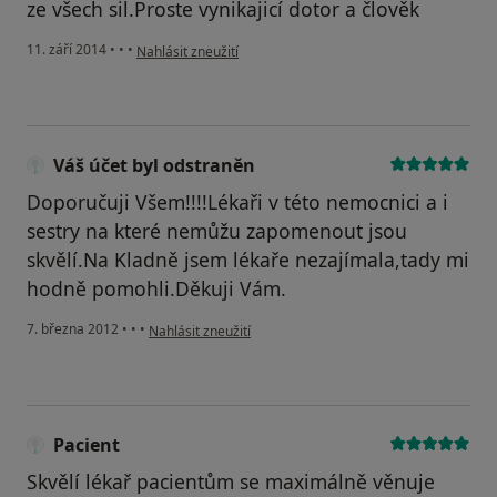
ze všech sil.Proste vynikajicí dotor a člověk
podle názoru uživatele Váš účet byl odstraněn
11. září 2014
•
•
•
Nahlásit zneužití
Váš účet byl odstraněn
Doporučuji Všem!!!!Lékaři v této nemocnici a i
sestry na které nemůžu zapomenout jsou
skvělí.Na Kladně jsem lékaře nezajímala,tady mi
hodně pomohli.Děkuji Vám.
podle názoru uživatele Váš účet byl odstraněn
7. března 2012
•
•
•
Nahlásit zneužití
Pacient
Skvělí lékař pacientům se maximálně věnuje