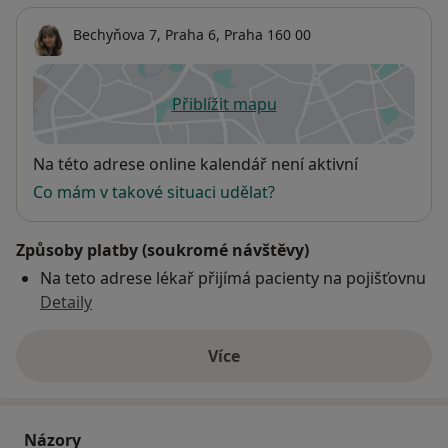
Bechyňova 7,
Praha 6
,
Praha
160 00
Přiblížit mapu
se otevře v nové záložce
Dostupnost
Na této adrese online kalendář není aktivní
Co mám v takové situaci udělat?
Způsoby platby (soukromé návštěvy)
Na teto adrese lékař přijímá pacienty na pojišťovnu
Detaily
Více
o adrese
Názory