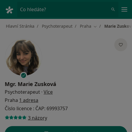
Hla
Co hledáte?
Hlavní Stránka
Psychoterapeut
Praha
Marie Zuskov
Změna města
Mgr.
Marie Zusková
o specializacích
Psychoterapeut
·
Více
Praha
1 adresa
Číslo licence : ČAP: 69993757
3 názory