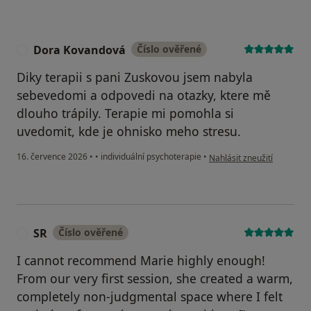
Dora Kovandová
Číslo ověřené
D
Diky terapii s pani Zuskovou jsem nabyla
sebevedomi a odpovedi na otazky, ktere mě
dlouho trápily. Terapie mi pomohla si
uvedomit, kde je ohnisko meho stresu.
podle názoru uživatele D
16. července 2026
•
•
individuální psychoterapie
•
Nahlásit zneužití
SR
Číslo ověřené
S
I cannot recommend Marie highly enough!
From our very first session, she created a warm,
completely non-judgmental space where I felt