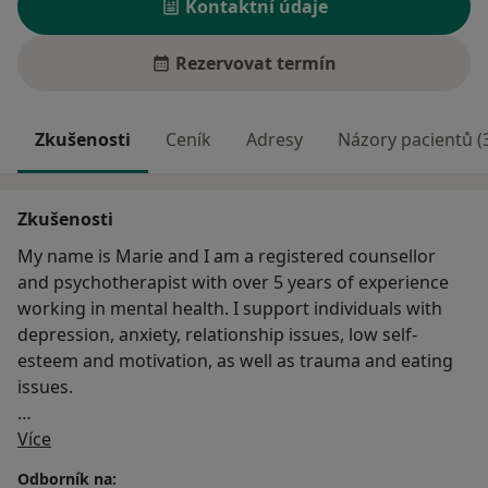
Kontaktní údaje
Rezervovat termín
Zkušenosti
Ceník
Adresy
Názory pacientů (
Zkušenosti
My name is Marie and I am a registered counsellor
and psychotherapist with over 5 years of experience
working in mental health. I support individuals with
depression, anxiety, relationship issues, low self-
esteem and motivation, as well as trauma and eating
issues.
O mně
Working with an individualistic and a holistic approach
Více
to psychological difficulties informed by my research-
Odborník na: