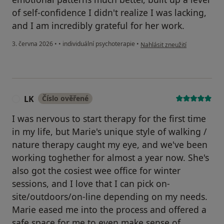
of self-confidence I didn't realize I was lacking,
and I am incredibly grateful for her work.
podle názoru uživatele SR
3. června 2026
•
•
individuální psychoterapie
•
Nahlásit zneužití
LK
Číslo ověřené
L
I was nervous to start therapy for the first time
in my life, but Marie's unique style of walking /
nature therapy caught my eye, and we've been
working toghether for almost a year now. She's
also got the cosiest wee office for winter
sessions, and I love that I can pick on-
site/outdoors/on-line depending on my needs.
Marie eased me into the process and offered a
safe space for me to even make sense of