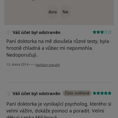
Ano
Ne
Váš účet byl odstraněn
Paní doktorka na mě zkoušela různé testy, byla
hrozně chladná a vůbec mi nepomohla.
Nedoporučuji.
podle názoru uživatele Váš účet byl odstraněn
13. února 2014
•
•
•
Nahlásit zneužití
Váš účet byl odstraněn
Číslo ověřené
Paní doktorka je vynikající psycholog, kterého si
velmi vážím, dokáže pomoci a poradit. Velmi
děkuji Lenka Miliánová