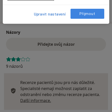
Více
o adrese
Přijmout
Upravit nastavení
Názory
Přidejte svůj názor
9 názorů
Recenze pacientů jsou pro nás důležité.
Specialisté nemají možnost zaplatit za
odstranění nebo změnu recenze pacienta.
Další informace o názorech
Další informace.