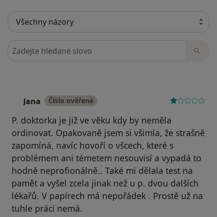
Hledejte v názorech
Jana
Číslo ověřené
J
P. doktorka je již ve věku kdy by neměla
ordinovat. Opakovaně jsem si všimla, že strašně
zapomíná, navíc hovoří o všcech, které s
problémem ani témetem nesouvisí a vypadá to
hodně neprofionálně.. Také mi dělala test na
pamět a vyšel zcela jinak než u p. dvou dalších
lékařů. V papírech má nepořádek . Prostě už na
tuhle práci nemá.