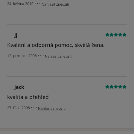
podle názoru uživatele Pacient
24. května 2010
•
•
•
Nahlásit zneužití
jj
J
Kvalitní a odborná pomoc, skvělá žena.
podle názoru uživatele jj
12. prosince 2008
•
•
•
Nahlásit zneužití
jack
J
kvalita a přehled
podle názoru uživatele jack
27. října 2008
•
•
•
Nahlásit zneužití