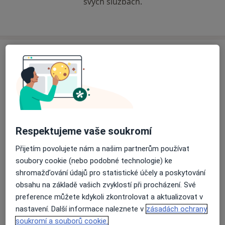
svých službách.
Adresa
Zařízení klinické psychologie
Místní 9,
Havířov
736 01
Přiblížit mapu
se otevře v nové záložce
Respektujeme vaše soukromí
Přijetím povolujete nám a našim partnerům používat
Dostupnost
Na této adrese online kalendář není aktivní
soubory cookie (nebo podobné technologie) ke
Co mám v takové situaci udělat?
shromažďování údajů pro statistické účely a poskytování
obsahu na základě vašich zvyklostí při procházení. Své
Způsoby platby (soukromé návštěvy)
preference můžete kdykoli zkontrolovat a aktualizovat v
Na teto adrese lékař přijímá pacienty na pojišťovnu
nastavení. Další informace naleznete v
zásadách ochrany
Detaily
soukromí a souborů cookie.