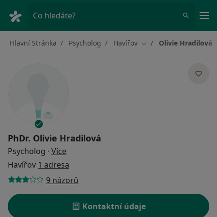
Hla
Co hledáte?
Hlavní Stránka
Psycholog
Havířov
Olivie Hradilová
Změna města
PhDr.
Olivie Hradilová
o specializacích
Psycholog
·
Více
Havířov
1 adresa
9 názorů
Kontaktní údaje