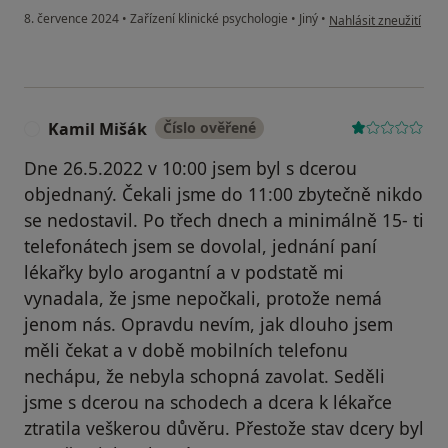
podle názoru uživatel
8. července 2024
•
Zařízení klinické psychologie
•
Jiný
•
Nahlásit zneužití
Kamil Mišák
Číslo ověřené
K
Dne 26.5.2022 v 10:00 jsem byl s dcerou
objednaný. Čekali jsme do 11:00 zbytečně nikdo
se nedostavil. Po třech dnech a minimálně 15- ti
telefonátech jsem se dovolal, jednání paní
lékařky bylo arogantní a v podstatě mi
vynadala, že jsme nepočkali, protože nemá
jenom nás. Opravdu nevím, jak dlouho jsem
měli čekat a v době mobilních telefonu
nechápu, že nebyla schopná zavolat. Seděli
jsme s dcerou na schodech a dcera k lékařce
ztratila veškerou důvěru. Přestože stav dcery byl