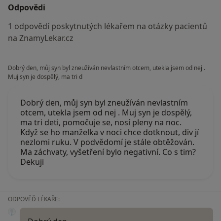
Odpovědi
1 odpovědí poskytnutých lékařem na otázky pacientů
na ZnamyLekar.cz
Dobrý den, můj syn byl zneužíván nevlastním otcem, utekla jsem od nej .
Muj syn je dospělý, ma tri d
Dobrý den, můj syn byl zneužíván nevlastním
otcem, utekla jsem od nej . Muj syn je dospělý,
ma tri deti, pomočuje se, nosí pleny na noc.
Když se ho manželka v noci chce dotknout, div jí
nezlomi ruku. V podvědomí je stále obtěžován.
Ma záchvaty, vyšetření bylo negativní. Co s tim?
Dekuji
ODPOVĚĎ LÉKAŘE: