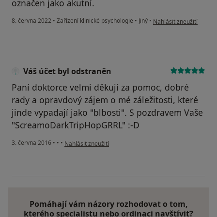
označen jako akutní.
podle názoru uživatele 
8. června 2022
•
Zařízení klinické psychologie
•
Jiný
•
Nahlásit zneužití
Váš účet byl odstraněn
Paní doktorce velmi děkuji za pomoc, dobré
rady a opravdový zájem o mé záležitosti, které
jinde vypadají jako "blbosti". S pozdravem Vaše
"ScreamoDarkTripHopGRRL" :-D
podle názoru uživatele Váš účet byl odstraněn
3. června 2016
•
•
•
Nahlásit zneužití
Pomáhají vám názory rozhodovat o tom,
kterého specialistu nebo ordinaci navštívit?