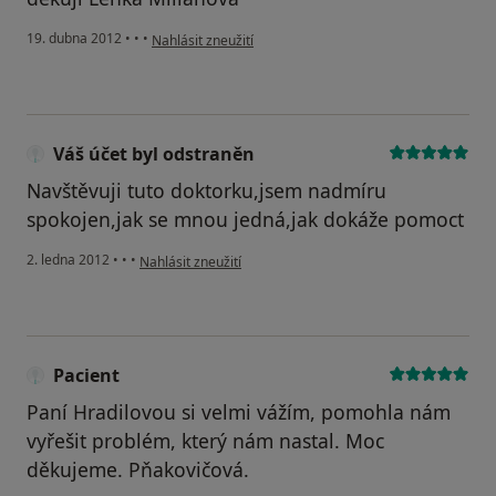
podle názoru uživatele Váš účet byl odstraněn
19. dubna 2012
•
•
•
Nahlásit zneužití
Váš účet byl odstraněn
Navštěvuji tuto doktorku,jsem nadmíru
spokojen,jak se mnou jedná,jak dokáže pomoct
podle názoru uživatele Váš účet byl odstraněn
2. ledna 2012
•
•
•
Nahlásit zneužití
Pacient
Paní Hradilovou si velmi vážím, pomohla nám
vyřešit problém, který nám nastal. Moc
děkujeme. Pňakovičová.