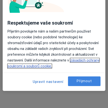
Mgr. Alek Lačev, Ph.D.
Respektujeme vaše soukromí
·
Více
Psycholog, Psychoterapeut, Terapeut
137 názorů
Přijetím povolujete nám a našim partnerům používat
Psychologické poradenství
1 600 Kč
soubory cookie (nebo podobné technologie) ke
shromažďování údajů pro statistické účely a poskytování
Tento specialista nenabízí online rezervaci termínu na této adrese.
obsahu na základě vašich zvyklostí při procházení. Své
preference můžete kdykoli zkontrolovat a aktualizovat v
Rezervovat termín
nastavení. Další informace naleznete v
zásadách ochrany
soukromí a souborů cookie.
Přijmout
Upravit nastavení