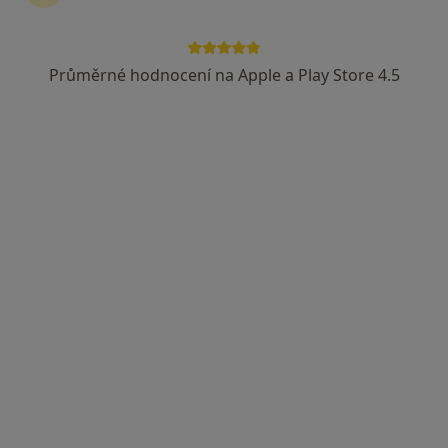
Beáta Koňařík Bakošová
·
Více
Psycholog
Průměrné hodnocení na Apple a Play Store 4.5
1 názor
Hlubčická 2259/50a, Krnov
•
Mapa
Beaterapie
Psychologické konzultace
od 900 kč
Tento specialista nenabízí online rezervaci termínu na této adrese.
Rezervovat termín