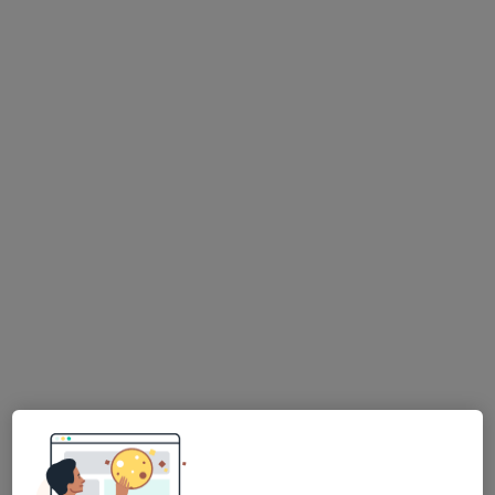
Psycholog
2 názory
Dukelská 2, Bruntál
•
Mapa
Zařízení klinické psychologie
Tento specialista nenabízí online rezervaci termínu na této adrese.
Rezervovat termín
K dispozici jsou online konzultace
Specialisté ve vaší oblasti nenabízí osobní návštěvy.
Zkuste místo toho online konzultace.