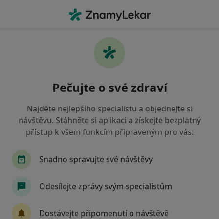
Hla
Psycholog • Krnov, moravskoslezský
Filtry
Mapa
Psycholog Krnov
Pečujte o své zdraví
Jak řadíme výsledky vyhledávání?
Najděte nejlepšího specialistu a objednejte si
návštěvu. Stáhněte si aplikaci a získejte bezplatný
Jakou pojišťovnu máte?
přístup k všem funkcím připraveným pro vás:
Snadno spravujte své návštěvy
Odesílejte zprávy svým specialistům
Dostávejte připomenutí o návštěvě