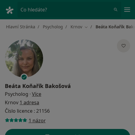
Hla
Co hledáte?
Hlavní Stránka
Psycholog
Krnov
Beáta Koňařík Bak
Změna města
Beáta Koňařík Bakošová
o specializacích
Psycholog
·
Více
Krnov
1 adresa
Číslo licence : 21156
1 názor