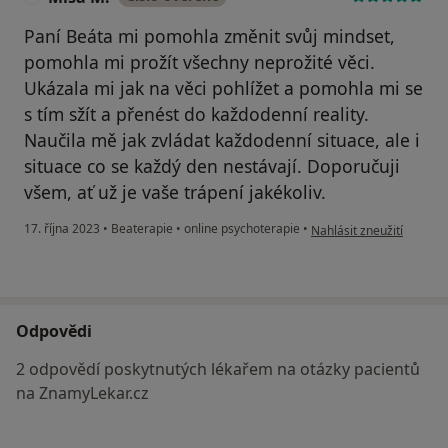
Paní Beáta mi pomohla změnit svůj mindset,
pomohla mi prožít všechny neprožité věci.
Ukázala mi jak na věci pohlížet a pomohla mi se
s tím sžít a přenést do každodenní reality.
Naučila mě jak zvládat každodenní situace, ale i
situace co se každý den nestávají. Doporučuji
všem, ať už je vaše trápení jakékoliv.
podle názoru uživatele 
17. října 2023
•
Beaterapie
•
online psychoterapie
•
Nahlásit zneužití
Odpovědi
2 odpovědí poskytnutých lékařem na otázky pacientů
na ZnamyLekar.cz