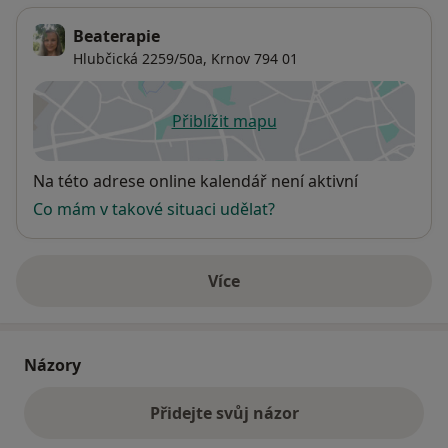
Beaterapie
Hlubčická 2259/50a,
Krnov
794 01
Přiblížit mapu
se otevře v nové záložce
Dostupnost
Na této adrese online kalendář není aktivní
Co mám v takové situaci udělat?
Více
o adrese
Názory
Přidejte svůj názor