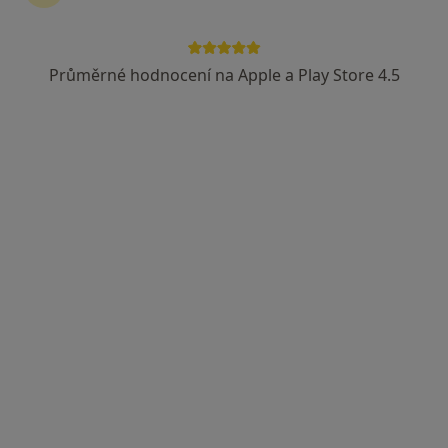
Průměrné hodnocení na Apple a Play Store 4.5
Dobro Clinic
·
Více
Psychiatr, Dermatolog, Endokrinolog
Jankovcova 788/16, Praha
•
Mapa
Dobro Clinic
Tato klinika nemá specialisty s dostupnými termíny v online kalendáři
Zobrazit profil