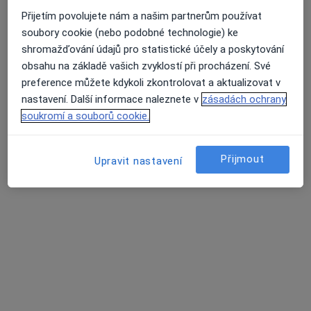
Přijetím povolujete nám a našim partnerům používat
Klinika GHC, Centrum estetické medicíny
soubory cookie (nebo podobné technologie) ke
shromažďování údajů pro statistické účely a poskytování
s.r.o.
obsahu na základě vašich zvyklostí při procházení. Své
·
Více
Psychiatr, Dermatolog, Diagnostik
preference můžete kdykoli zkontrolovat a aktualizovat v
6 názorů
nastavení. Další informace naleznete v
zásadách ochrany
Krakovská 8/581, Praha
•
Mapa
soukromí a souborů cookie.
Klinika GHC, Centrum estetické medicíny s.r.o.
Tato klinika nemá specialisty s dostupnými termíny v online kalendáři
Přijmout
Upravit nastavení
Zobrazit profil
K dispozici jsou online konzultace
Specialisté ve vaší oblasti nenabízí osobní návštěvy.
Zkuste místo toho online konzultace.