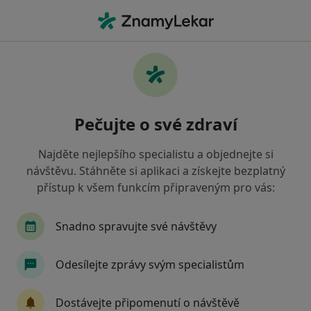
Hla
Psychiatrie
Filtry
• 1
Mapa
Psychiatrie
Pečujte o své zdraví
Jak řadíme výsledky vyhledávání?
Najděte nejlepšího specialistu a objednejte si
návštěvu. Stáhněte si aplikaci a získejte bezplatný
Vyberte město, ve kterém hledáte specialistu
přístup k všem funkcím připraveným pro vás:
Praha
Brno
Ostrava
Plzeň
Frýde
Snadno spravujte své návštěvy
Odesílejte zprávy svým specialistům
Dostávejte připomenutí o návštěvě