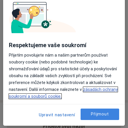
Přiblížit mapu
se otevře v nové záložce
Dostupnost
Na této adrese online kalendář není aktivní
Co mám v takové situaci udělat?
Respektujeme vaše soukromí
Přijetím povolujete nám a našim partnerům používat
Způsoby platby (soukromé návštěvy)
soubory cookie (nebo podobné technologie) ke
Na teto adrese lékař přijímá pacienty na pojišťovnu
shromažďování údajů pro statistické účely a poskytování
Detaily
obsahu na základě vašich zvyklostí při procházení. Své
preference můžete kdykoli zkontrolovat a aktualizovat v
Více
nastavení. Další informace naleznete v
zásadách ochrany
o adrese
soukromí a souborů cookie.
Názory
Přijmout
Upravit nastavení
Přidejte svůj názor