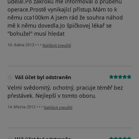
udělal.Po zákroku mě informoval o průběhu
operace.Prostě vynikající přístup.Mám to k
němu cca100km A jsem rád že souhra náhod
mě k němu dovedla.Jo špičkovej lékař se
"bohužel" musí hledat
podle názoru uživatele Váš účet byl odstraněn
10. dubna 2013
•
•
•
Nahlásit zneužití
Váš účet byl odstraněn
Velmi svědomitý, ochotný, pracuje téměř bez
přestávek. Nejlepší v tomto oboru.
podle názoru uživatele Váš účet byl odstraněn
14. března 2012
•
•
•
Nahlásit zneužití