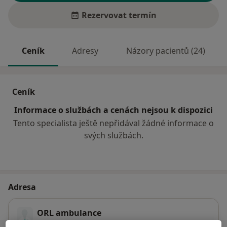
Rezervovat termín
Ceník
Adresy
Názory pacientů (24)
Ceník
Informace o službách a cenách nejsou k dispozici
Tento specialista ještě nepřidával žádné informace o
svých službách.
Adresa
ORL ambulance
Malé náměstí 1700,
Benešov
25601