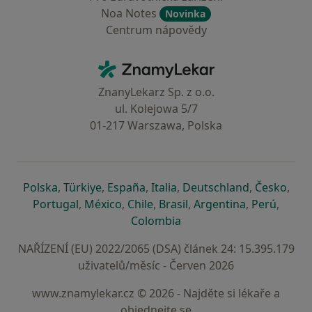
Noa Notes
Novinka
Centrum nápovědy
Kontakt
ZnamyLekar - Hlavní stránka
ZnanyLekarz Sp. z o.o.
ul. Kolejowa 5/7
01-217 Warszawa, Polska
se otevře v nové záložce
se otevře v nové záložce
se otevře v nové záložce
se otevře v nové záložce
se otevře v 
se o
Polska
,
Türkiye
,
España
,
Italia
,
Deutschland
,
Česko
,
se otevře v nové záložce
se otevře v nové záložce
se otevře v nové záložce
se otevře v nové záložc
se otevře v 
se ote
Portugal
,
México
,
Chile
,
Brasil
,
Argentina
,
Perú
,
se otevře v nové záložce
Colombia
NAŘÍZENÍ (EU) 2022/2065 (DSA) článek 24: 15.395.179
uživatelů/měsíc - Červen 2026
www.znamylekar.cz © 2026 - Najděte si lékaře a
objednejte se