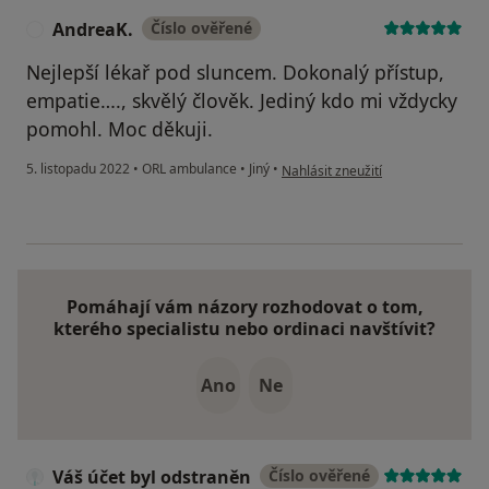
AndreaK.
Číslo ověřené
A
Nejlepší lékař pod sluncem. Dokonalý přístup,
empatie…., skvělý člověk. Jediný kdo mi vždycky
pomohl. Moc děkuji.
podle názoru uživatele AndreaK.
5. listopadu 2022
•
ORL ambulance
•
Jiný
•
Nahlásit zneužití
Pomáhají vám názory rozhodovat o tom,
kterého specialistu nebo ordinaci navštívit?
Ano
Ne
Váš účet byl odstraněn
Číslo ověřené