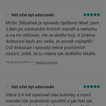
Váš účet byl odstraněn
MUDr. Štěpánek je opravdu špičkový lékař. Jsem
5.den po odstranění krčních mandlí a nemohu
si na nic stěžovat, vše se skvěle hojí. K jinému
doktorovi bych ani nešla. Je prostě nejlepší!!
Což dokazuje i spousta velice pozitivních
názorů. Ještě, že tu máme tak skvělého lékaře.
podle názoru uživatele Váš účet byl odstraněn
14. prosince 2013
•
•
•
Nahlásit zneužití
Váš účet byl odstraněn
Včera 9,4 mě operoval oba bubínky a nosní
mandle.Vše podrobně vysvětlil a jak řekl tak