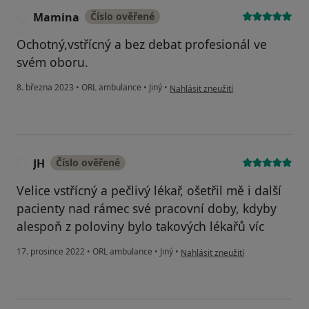
Mamina
Číslo ověřené
M
Ochotný,vstřícný a bez debat profesionál ve
svém oboru.
podle názoru uživatele Mamina
8. března 2023
•
ORL ambulance
•
Jiný
•
Nahlásit zneužití
JH
Číslo ověřené
J
Velice vstřícný a pečlivý lékař, ošetřil mě i další
pacienty nad rámec své pracovní doby, kdyby
alespoň z poloviny bylo takových lékařů víc
podle názoru uživatele JH
17. prosince 2022
•
ORL ambulance
•
Jiný
•
Nahlásit zneužití