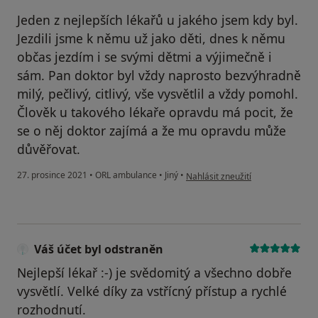
Jeden z nejlepších lékařů u jakého jsem kdy byl.
Jezdili jsme k němu už jako děti, dnes k němu
občas jezdím i se svými dětmi a výjimečně i
sám. Pan doktor byl vždy naprosto bezvýhradně
milý, pečlivý, citlivý, vše vysvětlil a vždy pomohl.
Člověk u takového lékaře opravdu má pocit, že
se o něj doktor zajímá a že mu opravdu může
důvěřovat.
podle názoru uživatele Váš účet b
27. prosince 2021
•
ORL ambulance
•
Jiný
•
Nahlásit zneužití
Váš účet byl odstraněn
Nejlepší lékař :-) je svědomitý a všechno dobře
vysvětlí. Velké díky za vstřícný přístup a rychlé
rozhodnutí.