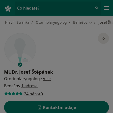
Hla
Co hledáte?
Hlavní Stránka
Otorinolaryngolog
Benešov
Josef Š
Změna města
MUDr.
Josef Štěpánek
o specializacích
Otorinolaryngolog
·
Více
Benešov
1 adresa
24 názorů
Kontaktní údaje