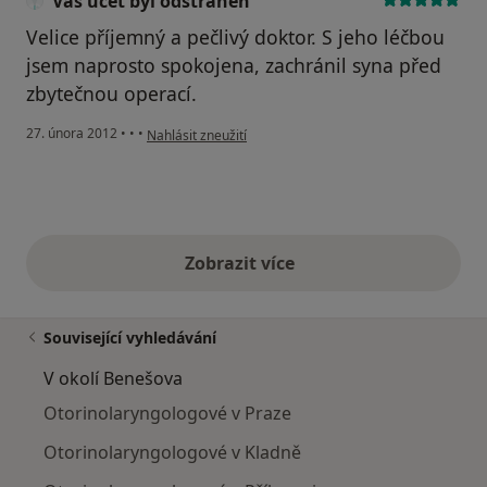
Váš účet byl odstraněn
Velice příjemný a pečlivý doktor. S jeho léčbou
jsem naprosto spokojena, zachránil syna před
zbytečnou operací.
podle názoru uživatele Váš účet byl odstraněn
27. února 2012
•
•
•
Nahlásit zneužití
Zobrazit více
výše uvedené názory
Související vyhledávání
V okolí Benešova
Otorinolaryngologové v Praze
Otorinolaryngologové v Kladně