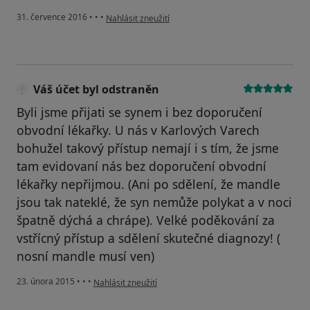
podle názoru uživatele Váš účet byl odstraněn
31. července 2016
•
•
•
Nahlásit zneužití
Váš účet byl odstraněn
Byli jsme přijati se synem i bez doporučení
obvodní lékařky. U nás v Karlových Varech
bohužel takový přístup nemají i s tím, že jsme
tam evidovaní nás bez doporučení obvodní
lékařky nepřijmou. (Ani po sdělení, že mandle
jsou tak nateklé, že syn nemůže polykat a v noci
špatně dýchá a chrápe). Velké poděkování za
vstřícný přístup a sdělení skutečné diagnozy! (
nosní mandle musí ven)
podle názoru uživatele Váš účet byl odstraněn
23. února 2015
•
•
•
Nahlásit zneužití