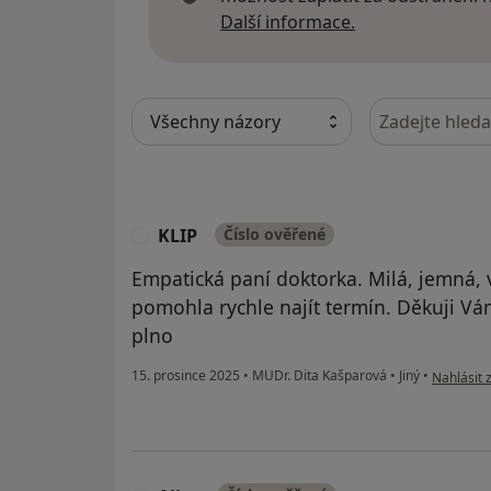
Další informace
Další informace.
Hledejte v ná
KLIP
Číslo ověřené
K
Empatická paní doktorka. Milá, jemná, v
pomohla rychle najít termín. Děkuji V
plno
podle náz
15. prosince 2025
•
MUDr. Dita Kašparová
•
Jiný
•
Nahlásit 