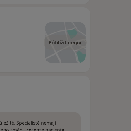
Přiblížit mapu
ležité. Specialisté nemají
 nebo změnu recenze pacienta.