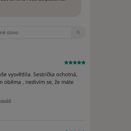
 o názorech
zorech
še vysvětlila. Sestrička ochotná,
ám oběma , nedivím se, že máte
oru uživatele KLIP
zneužití