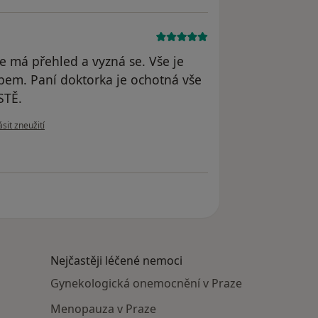
že má přehled a vyzná se. Vše je
pem. Paní doktorka je ochotná vše
STĚ.
 názoru uživatele Váš účet byl odstraněn
sit zneužití
Nejčastěji léčené nemoci
Gynekologická onemocnění v Praze
Menopauza v Praze