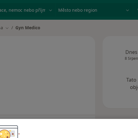
ace, nemoc nebo příjmení
Město nebo region
ha
Gyn Medico
ěsta
Změna města
Dnes
8 Srpen
Tato
obj
Adresy
Názory