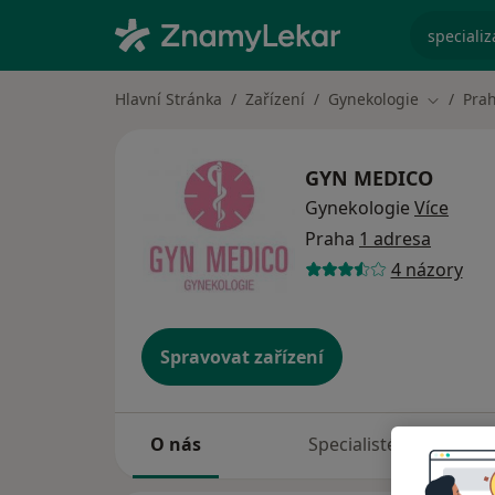
specializ
Hlavní Stránka
Zařízení
Gynekologie
Pra
Změna m
GYN MEDICO
Gynekologie
Více
Praha
1 adresa
4 názory
Spravovat zařízení
O nás
Specialisté