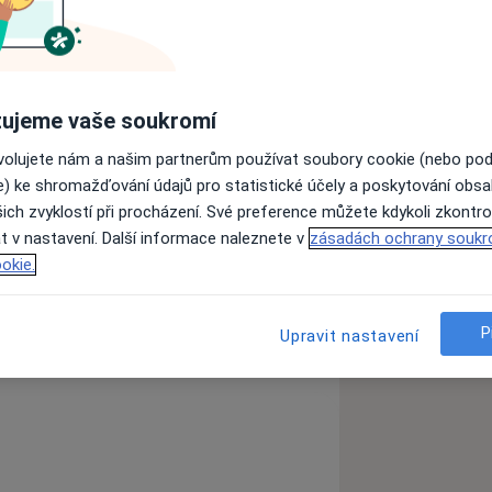
ém standardu péče a zakládáme si na
ujeme vaše soukromí
mplexní vybavení ordinací nám
ovolujete nám a našim partnerům používat soubory cookie (nebo po
ký komfort.
e) ke shromažďování údajů pro statistické účely a poskytování obs
ich zvyklostí při procházení. Své preference můžete kdykoli zkontro
iskrétním prostředím Vás zcela
t v nastavení. Další informace naleznete v
zásadách ochrany soukr
okie.
ními pojišťovnami.
P
Upravit nastavení
rmíny bez zdlouhavého čekání a
ř