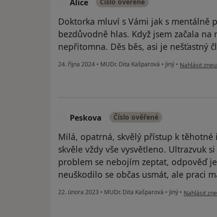
Alice
Číslo ověřené
A
Doktorka mluví s Vámi jak s mentálně p
bezdůvodně hlas. Když jsem začala na ní 
nepřitomna. Děs běs, asi je nešťastný 
podle názoru u
24. října 2024
•
MUDr. Dita Kašparová
•
Jiný
•
Nahlásit zneuž
Peskova
Číslo ověřené
P
Milá, opatrná, skvělý přístup k těhotn
skvěle vždy vše vysvětleno. Ultrazvuk si
problem se nebojím zeptat, odpověď je 
neuškodilo se občas usmát, ale praci má
podle názoru
22. února 2023
•
MUDr. Dita Kašparová
•
Jiný
•
Nahlásit zne