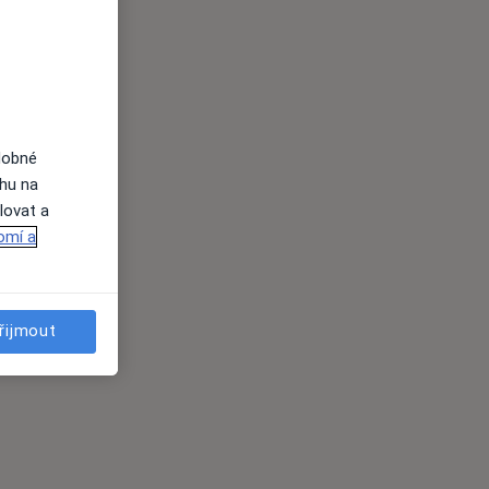
dobné
ahu na
lovat a
omí a
řijmout