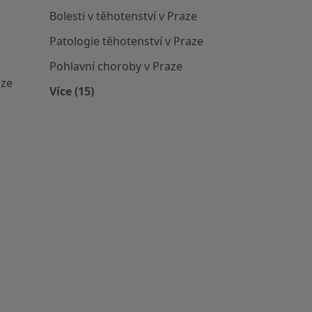
Bolesti v těhotenství v Praze
Patologie těhotenství v Praze
Pohlavní choroby v Praze
aze
Více (15)
Více v kategorii: Nejčastěji léčené nemoci
cká zařízení