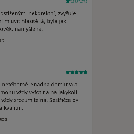
ostiženým, nekorektní, zvyšuje
mluvit hlasitě já, byla jak
člověk, namyšlena.
živatele Alice
ití
é i netěhotné. Snadna domluva a
 mohu vždy vyfotit a na jakykoli
vždy srozumitelná. Sestřičce by
 kvalitní.
 uživatele Peskova
užití