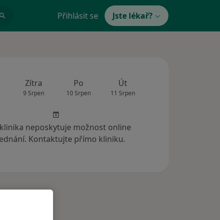
Přihlásit se
Jste lékař?
Zítra
Po
Út
St
Čt
9 Srpen
10 Srpen
11 Srpen
12 Srpen
13 Srp
 klinika neposkytuje možnost online
ednání. Kontaktujte přímo kliniku.