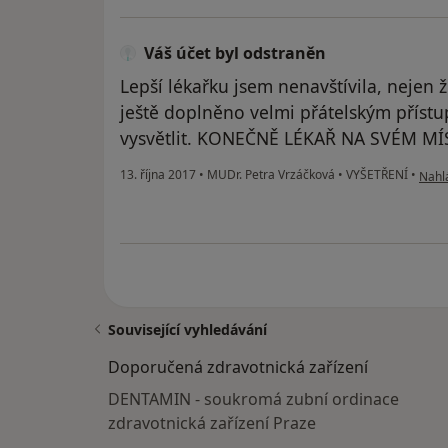
Váš účet byl odstraněn
Lepší lékařku jsem nenavštívila, nejen 
ještě doplněno velmi přátelským přístu
vysvětlit. KONEČNĚ LÉKAŘ NA SVÉM MÍ
podle
13. října 2017
•
MUDr. Petra Vrzáčková
•
VYŠETŘENÍ
•
Nahlá
Související vyhledávání
Doporučená zdravotnická zařízení
DENTAMIN - soukromá zubní ordinace
zdravotnická zařízení Praze