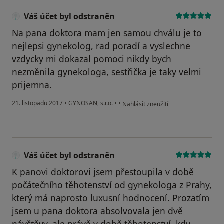
Váš účet byl odstraněn
Na pana doktora mam jen samou chválu je to
nejlepsi gynekolog, rad poradí a vyslechne
vzdycky mi dokazal pomoci nikdy bych
nezměnila gynekologa, sestřička je taky velmi
prijemna.
podle názoru uživatele Váš účet byl 
21. listopadu 2017
•
GYNOSAN, s.r.o.
•
•
Nahlásit zneužití
Váš účet byl odstraněn
K panovi doktorovi jsem přestoupila v době
počátečního těhotenství od gynekologa z Prahy,
který má naprosto luxusní hodnocení. Prozatím
jsem u pana doktora absolvovala jen dvě