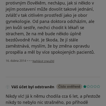
protivným člověkěm, nechápu, jak si někdo v
jejím postavení může dovolit takové jednání,
zvlášť v tak citlivém prostředí jako je obor
gynekologie. Od pana doktora odcházím, ale
jen kvůli sestře, nechci chodit k lékaři se
strachem, že na mě bude někdo úplně
bezdůvodně řvát. Je škoda, že jí stále
zaměstnává, myslím, že by změna opravdu
prospěla a měl by více spokojených pacientů.
podle názoru uživatele Váš účet byl odstraněn
16. dubna 2014
•
•
•
Nahlásit zneužití
Váš účet byl odstraněn
Číslo ověřené
Nikdy víc! Já k němu chodila cca 6 let, a přestože
nikdy to nebylo nic strašného, po příhodě