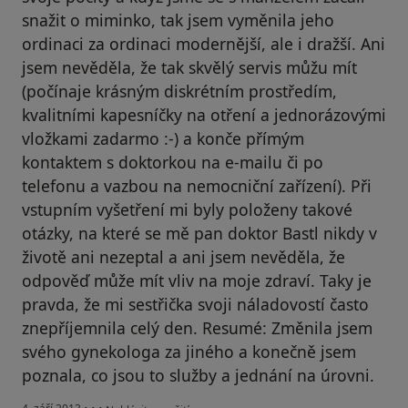
snažit o miminko, tak jsem vyměnila jeho
ordinaci za ordinaci modernější, ale i dražší. Ani
jsem nevěděla, že tak skvělý servis můžu mít
(počínaje krásným diskrétním prostředím,
kvalitními kapesníčky na otření a jednorázovými
vložkami zadarmo :-) a konče přímým
kontaktem s doktorkou na e-mailu či po
telefonu a vazbou na nemocniční zařízení). Při
vstupním vyšetření mi byly položeny takové
otázky, na které se mě pan doktor Bastl nikdy v
životě ani nezeptal a ani jsem nevěděla, že
odpověď může mít vliv na moje zdraví. Taky je
pravda, že mi sestřička svoji náladovostí často
znepříjemnila celý den. Resumé: Změnila jsem
svého gynekologa za jiného a konečně jsem
poznala, co jsou to služby a jednání na úrovni.
podle názoru uživatele Váš účet byl odstraněn