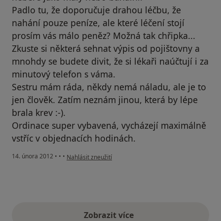
Padlo tu, že doporučuje drahou léčbu, že
nahání pouze peníze, ale které léčení stojí
prosím vás málo peněz? Možná tak chřipka...
Zkuste si některá sehnat výpis od pojištovny a
mnohdy se budete divit, že si lékaři naúčtují i za
minutový telefon s váma.
Sestru mám ráda, někdy nemá náladu, ale je to
jen člověk. Zatím neznám jinou, která by lépe
brala krev :-).
Ordinace super vybavená, vycházejí maximálně
vstříc v objednacích hodinách.
podle názoru uživatele Váš účet byl odstraněn
14. února 2012
•
•
•
Nahlásit zneužití
Zobrazit více
výše uvedené názory