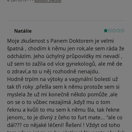
4. září 2013
•
•
•
Nahlásit zneužití
Natálie
N
Moje zkušenost s Panem Doktorem je velmi
špatná , chodím k němu jen rok,ale sem ráda že
odcházím. Jeho úchylný průpovídky mi nevadí ,
už sem to zažila od více gynekologů, ale mě de
o zdraví,a to u něj rozhodně nenajdu.
Hodně trpím na výtoky a vagynální bolesti už
tak tři roky ,přešla sem k němu protože sem si
myslela že už mi konečně někdo pomůže ,ale
on se o to vůbec nezajímá ,když mu o tom
řeknu a kvůli to mu sem k němu šla, tak řekne
jenom,, to je divný z čeho to furt mate... "ale co
dál??? co nějaké léčení! Řešení ! Vždyt od toho