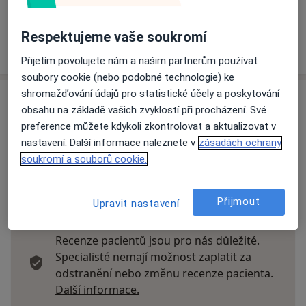
Detaily
Respektujeme vaše soukromí
Více
o adrese
Přijetím povolujete nám a našim partnerům používat
soubory cookie (nebo podobné technologie) ke
shromažďování údajů pro statistické účely a poskytování
Názory
obsahu na základě vašich zvyklostí při procházení. Své
preference můžete kdykoli zkontrolovat a aktualizovat v
Přidejte svůj názor
nastavení. Další informace naleznete v
zásadách ochrany
soukromí a souborů cookie.
72 názorů
Přijmout
Upravit nastavení
Recenze pacientů jsou pro nás důležité.
Specialisté nemají možnost zaplatit za
odstranění nebo změnu recenze pacienta.
Další informace o názorech
Další informace.