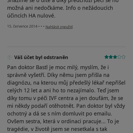
Snažíme se o dítě a díky předchozí péči se ho
možná ani nedočkáme. Info o nežádoucích
účincích HA nulové.
podle názoru uživatele Váš účet byl odstraněn
15. července 2014
•
•
•
Nahlásit zneužití
Váš účet byl odstraněn
Pan doktor Bastl je moc milý, myslím, že i
správně vyšetří. Díky němu jsem přišla na
diagnózu, na kterou můj předešlý lékař nepřišel
celých 12 let a ani ho to nezajímalo. Teď jsem
díky tomu v péči IVF centra a jen doufám, že se
mi někdy podaří otěhotnět. Pan doktor byl vždy
ochotný a dá se s ním domluvit po emailu.
Ovšem sestra, která v ordinaci pracuje... To je
tragédie, v životě jsem se nesetkala s tak