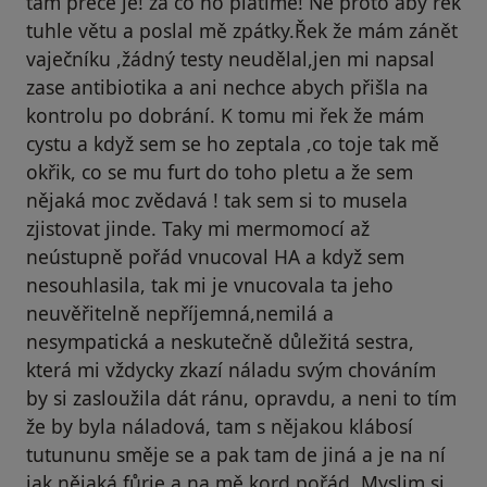
tam přece je! za co ho platíme! Ne proto aby řek
tuhle větu a poslal mě zpátky.Řek že mám zánět
vaječníku ,žádný testy neudělal,jen mi napsal
zase antibiotika a ani nechce abych přišla na
kontrolu po dobrání. K tomu mi řek že mám
cystu a když sem se ho zeptala ,co toje tak mě
okřik, co se mu furt do toho pletu a že sem
nějaká moc zvědavá ! tak sem si to musela
zjistovat jinde. Taky mi mermomocí až
neústupně pořád vnucoval HA a když sem
nesouhlasila, tak mi je vnucovala ta jeho
neuvěřitelně nepříjemná,nemilá a
nesympatická a neskutečně důležitá sestra,
která mi vždycky zkazí náladu svým chováním
by si zasloužila dát ránu, opravdu, a neni to tím
že by byla náladová, tam s nějakou klábosí
tutununu směje se a pak tam de jiná a je na ní
jak nějaká fůrie a na mě kord pořád. Myslim si