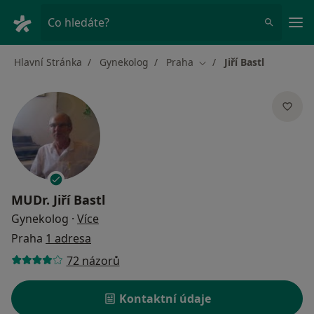
Hla
Co hledáte?
Hlavní Stránka
Gynekolog
Praha
Jiří Bastl
Změna města
MUDr.
Jiří Bastl
o specializacích
Gynekolog
·
Více
Praha
1 adresa
72 názorů
Kontaktní údaje