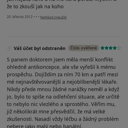
že to zkouší jak na koho
podle názoru uživatele Natálie
20. března 2012
•
•
•
Nahlásit zneužití
Váš účet byl odstraněn
Číslo ověřené
S panem doktorem jsem měla menší konflikt
ohledně antikoncepce, ale vše vyřešil k mému
prospěchu. Dojíždím za ním 70 km a patří mezi
mé nejnavštěvovanější a nejoblíbenější lékaře.
Nikdy přede mnou žádné narážky neměl a když
jo, bylo to spíše na odlehčení situace, ale určitě
to nebylo nic vlezlého a sprostého. Věřím mu,
již několikrát mne přesvědčil, že má velké
zkušenosti. Nasadí vždy léčbu a žádný problém
nebere jako malý nebo banální.