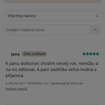
Hledejte v názorech
Jana
Číslo ověřené
J
K panu doktorovi chodím necelý rok, nemůžu si
na nic stěžovat. A paní sestřička velice hodná a
příjemná.
6. března 2021
•
GYNOSAN, s.r.o.
•
gynekologický ultrazvuk
•
podle názoru uživatele Jana
Nahlásit zneužití