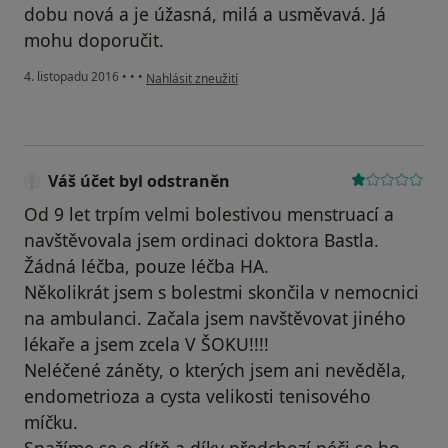
dobu nová a je úžasná, milá a usměvavá. Já
mohu doporučit.
podle názoru uživatele Váš účet byl odstraněn
4. listopadu 2016
•
•
•
Nahlásit zneužití
Váš účet byl odstraněn
Od 9 let trpím velmi bolestivou menstruací a
navštěvovala jsem ordinaci doktora Bastla.
Žádná léčba, pouze léčba HA.
Několikrát jsem s bolestmi skončila v nemocnici
na ambulanci. Začala jsem navštěvovat jiného
lékaře a jsem zcela V ŠOKU!!!!
Neléčené záněty, o kterých jsem ani nevěděla,
endometrioza a cysta velikosti tenisového
míčku.