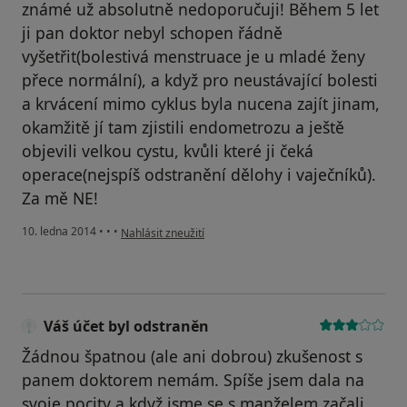
známé už absolutně nedoporučuji! Během 5 let
ji pan doktor nebyl schopen řádně
vyšetřit(bolestivá menstruace je u mladé ženy
přece normální), a když pro neustávající bolesti
a krvácení mimo cyklus byla nucena zajít jinam,
okamžitě jí tam zjistili endometrozu a ještě
objevili velkou cystu, kvůli které ji čeká
operace(nejspíš odstranění dělohy i vaječníků).
Za mě NE!
podle názoru uživatele Váš účet byl odstraněn
10. ledna 2014
•
•
•
Nahlásit zneužití
Váš účet byl odstraněn
Žádnou špatnou (ale ani dobrou) zkušenost s
panem doktorem nemám. Spíše jsem dala na
svoje pocity a když jsme se s manželem začali