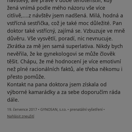
návštěvy, ale právě v době těhotenství, kdy
žená vnímá podle mého názoru vše více
citlivě,....z návštěv jsem nadšená. Milá, hodná a
vstřícná sestřička, což je také moc důležité. Pan
doktor také vstřícný, zajímá se. Vzbuzuje ve mně
důvěru. Vše vysvětlí, poradí, nic nevnucuje.
Zkrátka za mě jen samá superlativa. Nikdy bych
nevěřila, že ke gynekologovi se může člověk
těšit. Chápu, že mé hodnocení je více emotivní
než plné racionálních faktů, ale třeba někomu i
přesto pomůže.
Kontakt na pana doktora jsem získala od
výborné kamarádky a za sebe doporučím ráda
dále.
19. července 2017
•
GYNOSAN, s.r.o.
•
prenatální vyšetření
•
podle názoru uživatele Váš účet byl odstraněn
Nahlásit zneužití